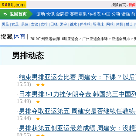
搜狐首页
-
新闻
返回首页
滚动
快讯
金牌榜
赛程赛果
转播表
中国
分项
诸强
前
男足
|
女足
|
男篮
|
女篮
|
女排
|
田径
|
游泳
|
跳水
|
乒乓球
|
羽毛球
|
网球
|
体操
|
射击
|
2010广州亚运会|第16届亚运会
>
广州亚运会排球
>
亚运会男排
>
男排动态
·
结束男排亚运会比赛 周建安：下课？以后
15:53)
★★
·
日本男排3-1力挫伊朗夺金 韩国第三中国
15:49)
★
·
男排夺取亚运第五 周建安是否继续任教练
15:44)
★
·
男排获第五创亚运最差成绩 周建安：没想
08:55)
★★