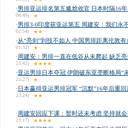
·
男排亚运排名第五尴尬收官 日本时隔16
04:49)
★
·
男排3-0印度获亚运第五 周建安：我们永
02:54)
★★
·
从“亮剑”到技不如人 中国男排距离伦敦有
01:32)
★
·
周建安：男排一直在低谷从未爬起 缺乏亮
23:42)
★★★★
·
亚运男排日本夺冠 伊朗破东亚垄断格局“未
23:27)
★
·
日本赢得亚运男排冠军 “沉默”16年后重
23:24)
★★
·
周建安回应下课：暂时还未考虑 坚持就会
23:17)
★★★★