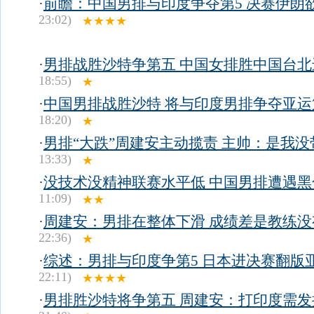
·
前瞻：中国男排与印度争夺第5 决赛伊朗
23:02)
★★★★
·
男排战胜沙特争第五 中国女排胜中国台北
18:55)
★
·
中国男排战胜沙特 将与印度男排争夺亚运
18:20)
★
·
男排“大跌”周建安主动揽责 主帅：是我没
13:33)
★
·
没技术没精神联赛水平低 中国男排遭遇黑色
11:09)
★★
·
周建安：男排在整体下滑 成绩差是教练没
22:36)
★
·
综述：男排与印度争第5 日本进决赛翻版
22:11)
★★★★
·
男排胜沙特将争第五 周建安：打印度需发