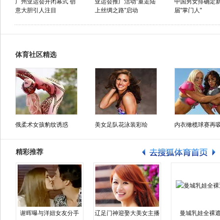
广州亚运会开闭幕式 创
亚运会推广活动"重走陆
中国男女排确定
意大胆引人注目
上丝绸之路"启动
届"掌门人"
体育社区精选
俄柔术女孩豹纹诱惑
美女足队花泳装彩绘
内衣橄榄球赛再
精彩推荐
谢晖曝与洋妞女友分手
辽足门神迎娶大美女主播
曼城乳娃全裸遮