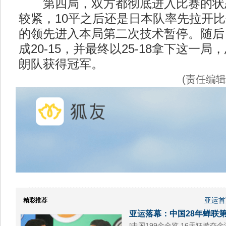
第四局，双方都彻底进入比赛的状
较紧，10平之后还是日本队率先拉开比分
的领先进入本局第二次技术暂停。随后
成20-15，并最终以25-18拿下这一局
朗队获得冠军。
(责任编
亚运首
精彩推荐
亚运落幕：中国28年蝉联第
[
中国199金全览 16天狂掀夺金