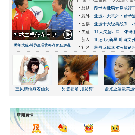
总结：
段世杰批男女足成绩下
意外：
亚运八大意外：跆拳道
围棋：
亚运十大经典战例：林
失意：
11大失意明星：张琳
新人：
亚运8大新星-叶诗文
乔加大腕-韩乔生唱黄梅戏 疯狂解说
社区：
林丹或成李永波救命
宝贝清纯宛若仙女
男篮赛场“甩发舞”
盘点亚运最美运
新闻表情