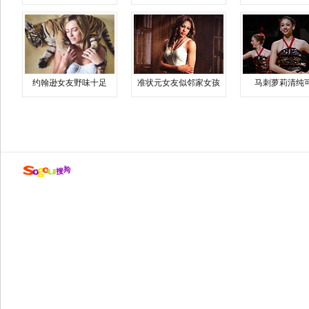
约翰逊女友野味十足
准状元女友似邻家女孩
马刺萝莉清纯