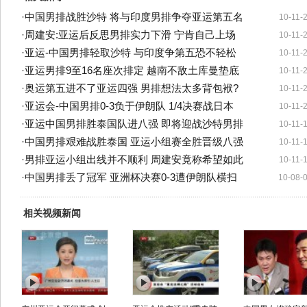
·
中国男排战胜沙特 将与印度男排争夺亚运第五名
10-11-
·
周建安:亚运后反思男排实力下滑 宁肯自己上场
10-11-
·
亚运-中国男排轻取沙特 与印度争第五恐不轻松
10-11-
·
亚运男排9至16名座次排定 越南不敌土库曼垫底
10-11-
·
奥运第五进不了亚运四强 男排想法太多背包袱?
10-11-
·
亚运会-中国男排0-3负于伊朗队 1/4决赛战日本
10-11-
·
亚运中国男排胜泰国队进八强 即将迎战沙特男排
10-11-
·
中国男排艰难战胜泰国 亚运小组赛全胜晋级八强
10-11-
·
男排亚运小组出线并不顺利 周建安竟称希望如此
10-11-
·
中国男排丢了冠军 亚洲杯决赛0-3遭伊朗队横扫
10-08-
相关视频新闻