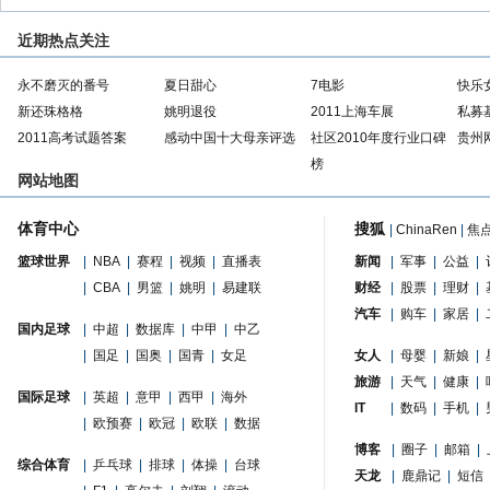
近期热点关注
永不磨灭的番号
夏日甜心
7电影
快乐
新还珠格格
姚明退役
2011上海车展
私募
2011高考试题答案
感动中国十大母亲评选
社区2010年度行业口碑
贵州
榜
网站地图
体育中心
搜狐
|
ChinaRen
|
焦
篮球世界
|
NBA
|
赛程
|
视频
|
直播表
新闻
|
军事
|
公益
|
|
CBA
|
男篮
|
姚明
|
易建联
财经
|
股票
|
理财
|
汽车
|
购车
|
家居
|
国内足球
|
中超
|
数据库
|
中甲
|
中乙
|
国足
|
国奥
|
国青
|
女足
女人
|
母婴
|
新娘
|
旅游
|
天气
|
健康
|
国际足球
|
英超
|
意甲
|
西甲
|
海外
IT
|
数码
|
手机
|
|
欧预赛
|
欧冠
|
欧联
|
数据
博客
|
圈子
|
邮箱
|
综合体育
|
乒乓球
|
排球
|
体操
|
台球
天龙
|
鹿鼎记
|
短信