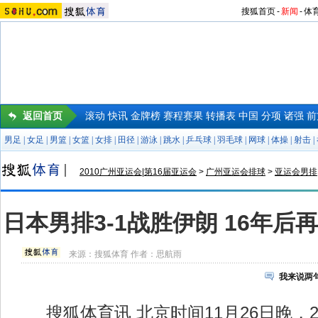
搜狐首页
-
新闻
-
体
返回首页
滚动
快讯
金牌榜
赛程赛果
转播表
中国
分项
诸强
前
男足
|
女足
|
男篮
|
女篮
|
女排
|
田径
|
游泳
|
跳水
|
乒乓球
|
羽毛球
|
网球
|
体操
|
射击
|
2010广州亚运会|第16届亚运会
>
广州亚运会排球
>
亚运会男排
日本男排3-1战胜伊朗 16年
来源：
搜狐体育
作者：思航雨
我来说两
搜狐体育讯 北京时间11月26日晚，2