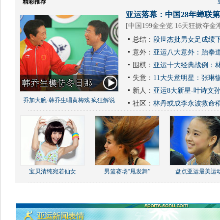
精彩推荐
亚运落幕：中国28年蝉联第1
[
中国199金全览 16天狂掀夺金
总结：
段世杰批男女足成绩下
意外：
亚运八大意外：跆拳道
围棋：
亚运十大经典战例：林
失意：
11大失意明星：张琳
新人：
亚运8大新星-叶诗文
乔加大腕-韩乔生唱黄梅戏 疯狂解说
社区：
林丹或成李永波救命
宝贝清纯宛若仙女
男篮赛场“甩发舞”
盘点亚运最美运