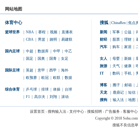
网站地图
体育中心
搜狐
|
ChinaRen
|
焦点
篮球世界
|
NBA
|
赛程
|
视频
|
直播表
新闻
|
军事
|
公益
|
|
CBA
|
男篮
|
姚明
|
易建联
财经
|
股票
|
理财
|
汽车
|
购车
|
家居
|
国内足球
|
中超
|
数据库
|
中甲
|
中乙
|
国足
|
国奥
|
国青
|
女足
女人
|
母婴
|
新娘
|
旅游
|
天气
|
健康
|
国际足球
|
英超
|
意甲
|
西甲
|
海外
IT
|
数码
|
手机
|
|
欧预赛
|
欧冠
|
欧联
|
数据
博客
|
圈子
|
邮箱
|
综合体育
|
乒乓球
|
排球
|
体操
|
台球
天龙
|
鹿鼎记
|
短信
|
|
F1
|
高尔夫
|
刘翔
|
滚动
搜狗
|
输入法
|
地图
|
设置首页
-
搜狗输入法
-
支付中心
-
搜狐招聘
-
广告服务
-
客服中心
Copyright
©
2018 Sohu.com
搜狐不良信息