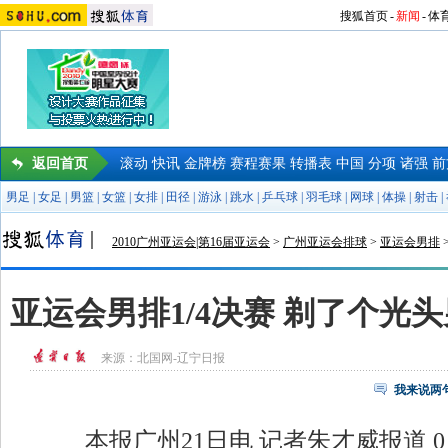
搜狐首页
-
新闻
-
体
返回首页
滚动
快讯
金牌榜
赛程赛果
转播表
中国
分项
诸强
前
男足
|
女足
|
男篮
|
女篮
|
女排
|
田径
|
游泳
|
跳水
|
乒乓球
|
羽毛球
|
网球
|
体操
|
射击
|
2010广州亚运会|第16届亚运会
>
广州亚运会排球
>
亚运会男排
亚运会男排1/4决赛 剃了个光
来源：
北国网-辽宁日报
我来说两
本报广州21日电 记者朱才威报道 0∶