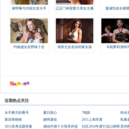
谢晖曝与洋妞女友分手
辽足门神迎娶大美女主播
曼城乳娃全裸遮
约翰逊女友野味十足
准状元女友似邻家女孩
马刺萝莉清纯
近期热点关注
永不磨灭的番号
夏日甜心
7电影
快乐
新还珠格格
姚明退役
2011上海车展
私募
2011高考试题答案
感动中国十大母亲评选
社区2010年度行业口碑榜
贵州