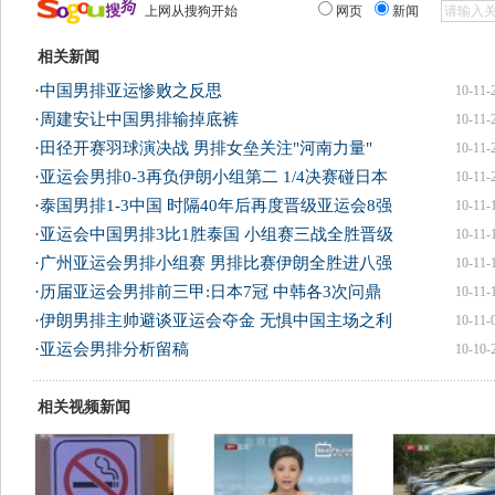
上网从搜狗开始
网页
新闻
相关新闻
·
中国男排亚运惨败之反思
10-11-
·
周建安让中国男排输掉底裤
10-11-
·
田径开赛羽球演决战 男排女垒关注"河南力量"
10-11-
·
亚运会男排0-3再负伊朗小组第二 1/4决赛碰日本
10-11-
·
泰国男排1-3中国 时隔40年后再度晋级亚运会8强
10-11-
·
亚运会中国男排3比1胜泰国 小组赛三战全胜晋级
10-11-
·
广州亚运会男排小组赛 男排比赛伊朗全胜进八强
10-11-
·
历届亚运会男排前三甲:日本7冠 中韩各3次问鼎
10-11-
·
伊朗男排主帅避谈亚运会夺金 无惧中国主场之利
10-11-
·
亚运会男排分析留稿
10-10-
相关视频新闻