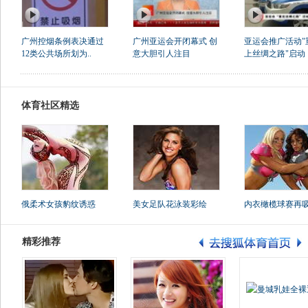
广州控烟条例表决通过
广州亚运会开闭幕式 创
亚运会推广活动"
12类公共场所划为..
意大胆引人注目
上丝绸之路"启动
体育社区精选
俄柔术女孩豹纹诱惑
美女足队花泳装彩绘
内衣橄榄球赛再
精彩推荐