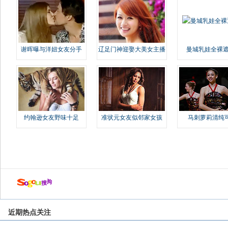
谢晖曝与洋妞女友分手
辽足门神迎娶大美女主播
曼城乳娃全裸遮
约翰逊女友野味十足
准状元女友似邻家女孩
马刺萝莉清纯
近期热点关注