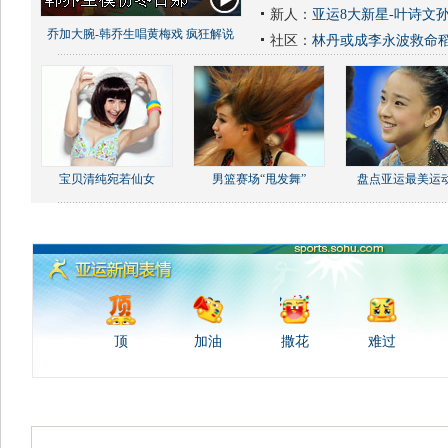
新人：
亚运8大新星-叶诗文
乔加大腕-韩乔生唱黄梅戏 疯狂解说
社区：
林丹或成李永波救命
宝贝清纯宛若仙女
男篮赛场“甩发舞”
盘点亚运最美运
顶
加油
撒花
难过