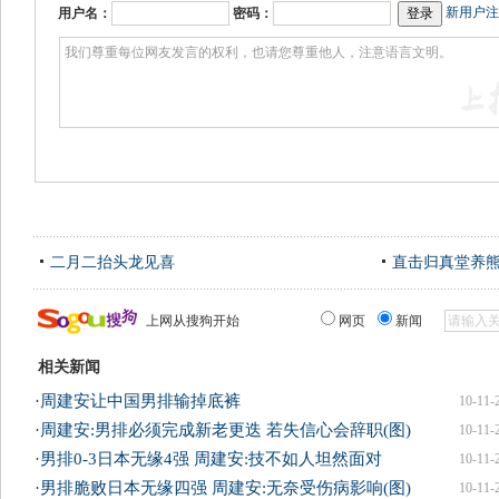
新用户注
用户名：
密码：
二月二抬头龙见喜
直击归真堂养
上网从搜狗开始
网页
新闻
相关新闻
·
周建安让中国男排输掉底裤
10-11-
·
周建安:男排必须完成新老更迭 若失信心会辞职(图)
10-11-
·
男排0-3日本无缘4强 周建安:技不如人坦然面对
10-11-
·
男排脆败日本无缘四强 周建安:无奈受伤病影响(图)
10-11-