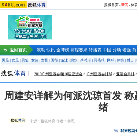
搜狐首页
-
新闻
-
体
返回首页
滚动
快讯
金牌榜
赛程赛果
转播表
中国
分项
诸强
前
男足
|
女足
|
男篮
|
女篮
|
女排
|
田径
|
游泳
|
跳水
|
乒乓球
|
羽毛球
|
网球
|
体操
|
射击
|
2010广州亚运会|第16届亚运会
>
广州亚运会排球
>
亚运会男排
周建安详解为何派沈琼首发 称
绪
来源：
搜狐体育
作者：林恩
我来说两