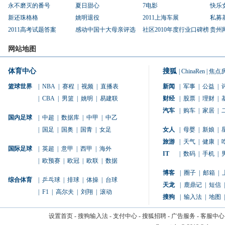
永不磨灭的番号
夏日甜心
7电影
快乐
新还珠格格
姚明退役
2011上海车展
私募
2011高考试题答案
感动中国十大母亲评选
社区2010年度行业口碑榜
贵州
网站地图
体育中心
搜狐
|
ChinaRen
|
焦点
篮球世界
|
NBA
|
赛程
|
视频
|
直播表
新闻
|
军事
|
公益
|
|
CBA
|
男篮
|
姚明
|
易建联
财经
|
股票
|
理财
|
汽车
|
购车
|
家居
|
国内足球
|
中超
|
数据库
|
中甲
|
中乙
|
国足
|
国奥
|
国青
|
女足
女人
|
母婴
|
新娘
|
旅游
|
天气
|
健康
|
国际足球
|
英超
|
意甲
|
西甲
|
海外
IT
|
数码
|
手机
|
|
欧预赛
|
欧冠
|
欧联
|
数据
博客
|
圈子
|
邮箱
|
综合体育
|
乒乓球
|
排球
|
体操
|
台球
天龙
|
鹿鼎记
|
短信
|
|
F1
|
高尔夫
|
刘翔
|
滚动
搜狗
|
输入法
|
地图
|
设置首页
-
搜狗输入法
-
支付中心
-
搜狐招聘
-
广告服务
-
客服中心