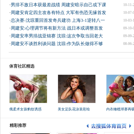
·
男排不敌日本获最差战绩 周建安暗示自己或下课
10-11-
·
周建安肯定四主攻各有特点 大军有伤恐无缘首发
10-07-
·
总决赛-沈琼重回首发奇兵建功 上海3-1逆转八一
10-03-
·
周建安:心理调节将有新方法 战日本或调整首发
09-10-
·
周建安率男排战亚锦赛 沈琼:这次争取当回老大
09-09-
·
周建安不谈胜利谈问题 沈琼:作为队长做得不够
08-06-
体育社区精选
俄柔术女孩豹纹诱惑
美女足队花泳装彩绘
内衣橄榄球赛再
精彩推荐