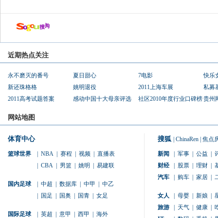
近期热点关注
永不磨灭的番号
夏日甜心
7电影
快乐
新还珠格格
姚明退役
2011上海车展
私募
2011高考试题答案
感动中国十大母亲评选
社区2010年度行业口碑榜
贵州
网站地图
体育中心
搜狐
|
ChinaRen
|
焦点
篮球世界
|
NBA
|
赛程
|
视频
|
直播表
新闻
|
军事
|
公益
|
|
CBA
|
男篮
|
姚明
|
易建联
财经
|
股票
|
理财
|
汽车
|
购车
|
家居
|
国内足球
|
中超
|
数据库
|
中甲
|
中乙
|
国足
|
国奥
|
国青
|
女足
女人
|
母婴
|
新娘
|
旅游
|
天气
|
健康
|
国际足球
|
英超
|
意甲
|
西甲
|
海外