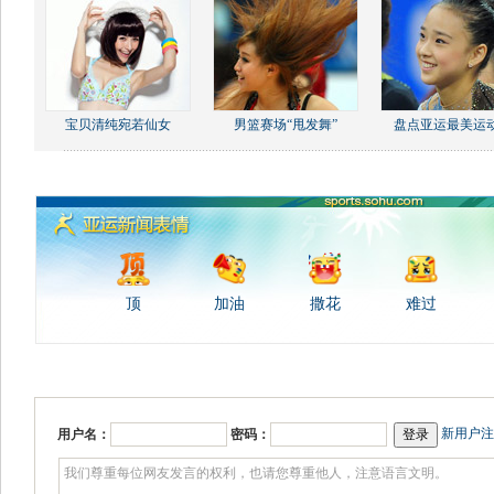
宝贝清纯宛若仙女
男篮赛场“甩发舞”
盘点亚运最美运
顶
加油
撒花
难过
新用户注
用户名：
密码：