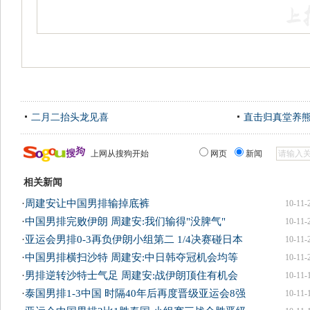
二月二抬头龙见喜
直击归真堂养
上网从搜狗开始
网页
新闻
相关新闻
·
周建安让中国男排输掉底裤
10-11-
·
中国男排完败伊朗 周建安:我们输得"没脾气"
10-11-
·
亚运会男排0-3再负伊朗小组第二 1/4决赛碰日本
10-11-
·
中国男排横扫沙特 周建安:中日韩夺冠机会均等
10-11-
·
男排逆转沙特士气足 周建安:战伊朗顶住有机会
10-11-
·
泰国男排1-3中国 时隔40年后再度晋级亚运会8强
10-11-