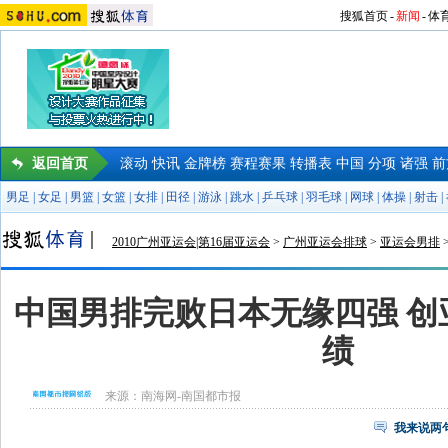
搜狐首页
-
新闻
-
体
返回首页
滚动
快讯
金牌榜
赛程赛果
转播表
中国
分项
诸强
前
男足
|
女足
|
男篮
|
女篮
|
女排
|
田径
|
游泳
|
跳水
|
乒乓球
|
羽毛球
|
网球
|
体操
|
射击
|
2010广州亚运会|第16届亚运会
>
广州亚运会排球
>
亚运会男排
中国男排完败日本无缘四强 创
绩
来源：
南海网-南国都市报
我来说两