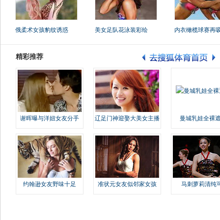
俄柔术女孩豹纹诱惑
美女足队花泳装彩绘
内衣橄榄球赛再
精彩推荐
谢晖曝与洋妞女友分手
辽足门神迎娶大美女主播
曼城乳娃全裸遮
约翰逊女友野味十足
准状元女友似邻家女孩
马刺萝莉清纯