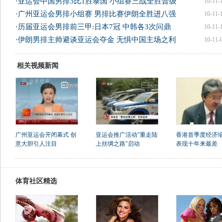
·
亚运会中国男排3比1胜泰国 小组赛三战全胜晋级
10-11-
·
广州亚运会男排小组赛 男排比赛伊朗全胜进八强
10-11-
·
历届亚运会男排前三甲:日本7冠 中韩各3次问鼎
10-11-
·
伊朗男排主帅避谈亚运会夺金 无惧中国主场之利
10-11-
相关视频新闻
广州亚运会开闭幕式 创
亚运会推广活动"重走陆
香港首季度经济缩7
意大胆引人注目
上丝绸之路"启动
表现十年来最差
体育社区精选