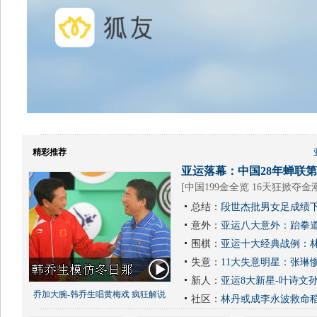
精彩推荐
亚运落幕：中国28年蝉联第1
[
中国199金全览 16天狂掀夺金
总结：
段世杰批男女足成绩下
意外：
亚运八大意外：跆拳道
围棋：
亚运十大经典战例：林
失意：
11大失意明星：张琳
新人：
亚运8大新星-叶诗文
乔加大腕-韩乔生唱黄梅戏 疯狂解说
社区：
林丹或成李永波救命