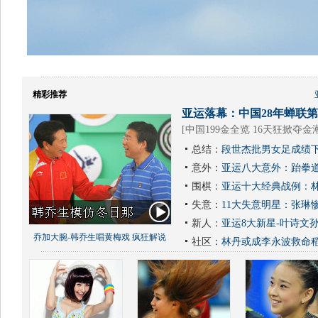
精彩推荐
亚运落幕：中国28年蝉联第1
[
中国199金全览 16天狂掀夺金
总结：
段世杰批男女足成绩下
意外：
亚运八大意外：跆拳道
围棋：
亚运十大经典战例：林
失意：
11大失意明星：张琳
新人：
亚运8大新星-叶诗文
乔加大腕-韩乔生唱黄梅戏 疯狂解说
社区：
林丹或成李永波救命