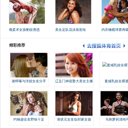
俄柔术女孩豹纹诱惑
美女足队花泳装彩绘
内衣橄榄球赛再
精彩推荐
谢晖曝与洋妞女友分手
辽足门神迎娶大美女主播
曼城乳娃全裸遮
约翰逊女友野味十足
准状元女友似邻家女孩
马刺萝莉清纯