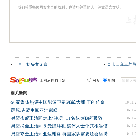
二月二抬头龙见喜
直击归真堂养
上网从搜狗开始
网页
新闻
相关新闻
·
50家媒体热评中国男篮卫冕冠军:大郅 王的传奇
10-11-
·
薛原:男篮重回亚洲巅峰
10-11-
·
男篮擒虎王治郅走上"神坛" 11名队员鞠躬致敬
10-11-
·
男篮摘金王治郅享受膜拜礼 媒体人士评其很靠谱
10-11-
·
男篮夺金王治郅亚运谢幕 称国家队需要还会坚持
10-11-