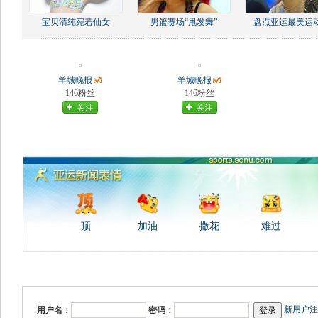
宝贝清纯宛若仙女
男篮赛场“甩发舞”
盘点亚运最美运
羊城晚报
羊城晚报
146粉丝
146粉丝
关注
关注
顶
加油
撒花
难过
新用户注
用户名：
密码：