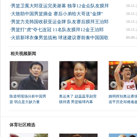
·
男篮卫冕大郅亚运完美谢幕 独享12金众队友膜拜
10-11-
·
大致助中国男篮摘金 赛后小弟给大哥送"金牌"
10-11-
·
男篮力克韩国收获亚运金牌 队友赛后膜拜王治郅
10-11-
·
男篮打"虎"夺七连冠 11名队友膜拜12金王治郅
10-11-
·
火箭新球衣像男篮战袍 球迷建议赛前奏中国国歌
09-09-
相关视频新闻
陈道明现场分析中国男
奥运来了:赵蕊蕊享副营
姚明挥别奥运赛场
篮 弱点是欠缺力量
级待遇 男篮输球内幕
追平历史却难逾
体育社区精选