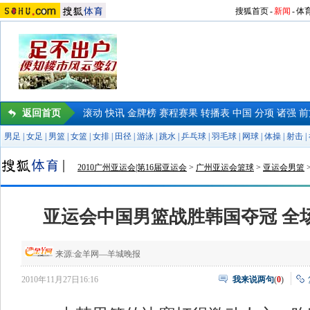
搜狐首页
-
新闻
-
体
返回首页
滚动
快讯
金牌榜
赛程赛果
转播表
中国
分项
诸强
前
男足
|
女足
|
男篮
|
女篮
|
女排
|
田径
|
游泳
|
跳水
|
乒乓球
|
羽毛球
|
网球
|
体操
|
射击
|
2010广州亚运会|第16届亚运会
>
广州亚运会篮球
>
亚运会男篮
亚运会中国男篮战胜韩国夺冠 全
来源:
金羊网—羊城晚报
2010年11月27日16:16
我来说两句
(
0
)