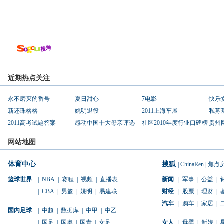
近期热点关注
永不磨灭的番号
夏日甜心
7电影
快乐
新还珠格格
姚明退役
2011上海车展
私募
2011高考试题答案
感动中国十大母亲评选
社区2010年度行业口碑榜
贵州
网站地图
体育中心
搜狐
|
ChinaRen
|
焦点
篮球世界
|
NBA
|
赛程
|
视频
|
直播表
新闻
|
军事
|
公益
|
|
CBA
|
男篮
|
姚明
|
易建联
财经
|
股票
|
理财
|
汽车
|
购车
|
家居
|
国内足球
|
中超
|
数据库
|
中甲
|
中乙
|
国足
|
国奥
|
国青
|
女足
女人
|
母婴
|
新娘
|