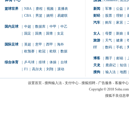
|
ChinaRen
|
焦点
篮球世界
|
NBA
|
赛程
|
视频
|
直播表
新闻
|
军事
|
公益
|
|
CBA
|
男篮
|
姚明
|
易建联
财经
|
股票
|
理财
|
汽车
|
购车
|
家居
|
国内足球
|
中超
|
数据库
|
中甲
|
中乙
|
国足
|
国奥
|
国青
|
女足
女人
|
母婴
|
新娘
|
旅游
|
天气
|
健康
|
国际足球
|
英超
|
意甲
|
西甲
|
海外
IT
|
数码
|
手机
|
|
欧预赛
|
欧冠
|
欧联
|
数据
博客
|
圈子
|
邮箱
|
综合体育
|
乒乓球
|
排球
|
体操
|
台球
天龙
|
鹿鼎记
|
短信
|
|
F1
|
高尔夫
|
刘翔
|
滚动
搜狗
|
输入法
|
地图
|
设置首页
-
搜狗输入法
-
支付中心
-
搜狐招聘
-
广告服务
-
客服中心
Copyright
©
2018 Sohu.com
搜狐不良信息