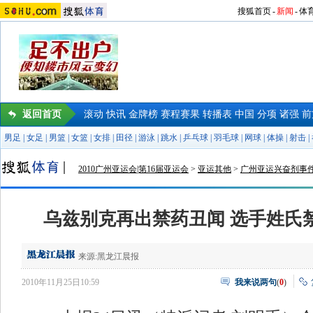
搜狐首页
-
新闻
-
体
返回首页
滚动
快讯
金牌榜
赛程赛果
转播表
中国
分项
诸强
前
男足
|
女足
|
男篮
|
女篮
|
女排
|
田径
|
游泳
|
跳水
|
乒乓球
|
羽毛球
|
网球
|
体操
|
射击
|
2010广州亚运会|第16届亚运会
>
亚运其他
>
广州亚运兴奋剂事
乌兹别克再出禁药丑闻 选手姓氏
来源:
黑龙江晨报
2010年11月25日10:59
我来说两句
(
0
)