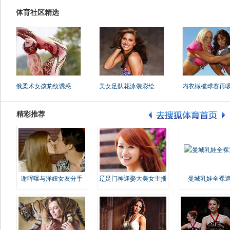
体育社区精选
俄柔术女孩豹纹诱惑
美女足队花泳装彩绘
内衣橄榄球赛再
精彩推荐
谢晖曝与洋妞女友分手
辽足门神迎娶大美女主播
曼城乳娃全裸遮