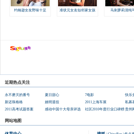
约翰逊女友野味十足
准状元女友似邻家女孩
马刺萝莉清纯
近期热点关注
永不磨灭的番号
夏日甜心
7电影
快乐
新还珠格格
姚明退役
2011上海车展
私募
2011高考试题答案
感动中国十大母亲评选
社区2010年度行业口碑榜
贵州
网站地图
体育中心
搜狐