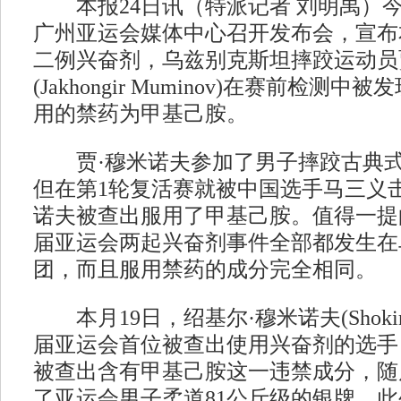
本报24日讯（特派记者 刘明禹）
广州亚运会媒体中心召开发布会，宣布
二例兴奋剂，乌兹别克斯坦摔跤运动员
(Jakhongir Muminov)在赛前检测
用的禁药为甲基己胺。
贾·穆米诺夫参加了男子摔跤古典式
但在第1轮复活赛就被中国选手马三义
诺夫被查出服用了甲基己胺。值得一提
届亚运会两起兴奋剂事件全部都发生在
团，而且服用禁药的成分完全相同。
本月19日，绍基尔·穆米诺夫(Shokir 
届亚运会首位被查出使用兴奋剂的选手
被查出含有甲基己胺这一违禁成分，随
了亚运会男子柔道81公斤级的银牌。