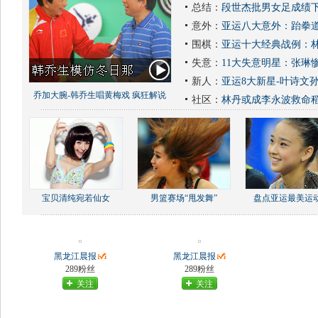
总结：
段世杰批男女足成绩下
意外：
亚运八大意外：跆拳道
围棋：
亚运十大经典战例：林
失意：
11大失意明星：张琳
新人：
亚运8大新星-叶诗文
乔加大腕-韩乔生唱黄梅戏 疯狂解说
社区：
林丹或成李永波救命
宝贝清纯宛若仙女
男篮赛场“甩发舞”
盘点亚运最美运
黑龙江晨报
黑龙江晨报
289粉丝
289粉丝
关注
关注