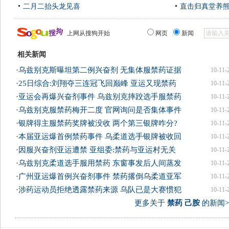
二月二抬头龙见喜
直击归真堂养
上网从搜狗开始
网页
新闻
相关新闻
·
乌兹别克斯曝坦第二例兴奋剂 无集体服禁药证据
10-11-
·
25日综合:刘翔夺三连冠飞回巅峰 亚运又现禁药
10-11-
·
亚运会再爆兴奋剂事件 乌兹别克摔跤选手服禁药
10-11-
·
乌兹别克服禁药梅开二度 官网询问是否集体事件
10-11-
·
银牌得主服禁药奖牌被没收 两个第三银牌咋分?
10-11-
·
本届亚运爆首例禁药事件 乌柔道选手银牌被收回
10-11-
·
因服兴奋剂亚运遭禁 亚组委:禁药与亚运村无关
10-11-
·
乌兹别克柔道选手服用禁药 东窗事发后人间蒸发
10-11-
·
广州亚运爆首例兴奋剂事件 禁药撂倒乌柔道亚军
10-11-
·
涉药运动员拒绝透露禁药来源 乌队已是大赛惯犯
10-11-
更多关于
禁药 己胺
的新闻>