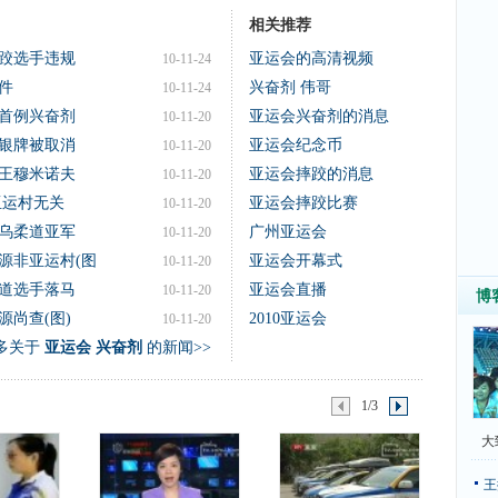
相关推荐
跤选手违规
亚运会的高清视频
10-11-24
件
兴奋剂 伟哥
10-11-24
首例兴奋剂
亚运会兴奋剂的消息
10-11-20
银牌被取消
亚运会纪念币
10-11-20
王穆米诺夫
亚运会摔跤的消息
10-11-20
亚运村无关
亚运会摔跤比赛
10-11-20
乌柔道亚军
广州亚运会
10-11-20
源非亚运村(图
亚运会开幕式
10-11-20
道选手落马
亚运会直播
10-11-20
博
尚查(图)
2010亚运会
10-11-20
多关于
亚运会 兴奋剂
的新闻>>
1/3
大
王