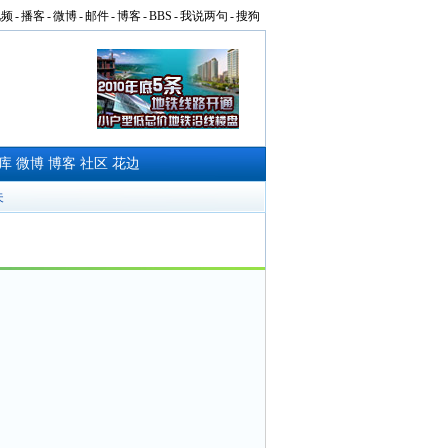
视频
-
播客
-
微博
-
邮件
-
博客
-
BBS
-
我说两句
-
搜狗
库
微博
博客
社区
花边
夫