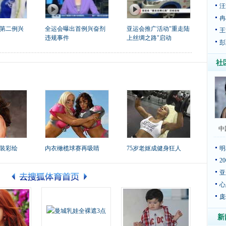
汪
冉
第二例兴
全运会曝出首例兴奋剂
亚运会推广活动"重走陆
王
违规事件
上丝绸之路"启动
彭
社
中
装彩绘
内衣橄榄球赛再吸睛
75岁老妪成健身狂人
明
2
亚
心
庞
新