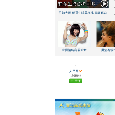
乔加大腕-韩乔生唱黄梅戏 疯狂解说
宝贝清纯宛若仙女
男篮赛场“
人民网
180粉丝
关注