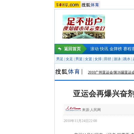
返回首页
滚动
快讯
金牌榜
赛程
男足
|
女足
|
男篮
|
女篮
|
女排
|
田径
|
游泳
|
跳水
|
2010广州亚运会|第16届亚运
亚运会再爆兴奋剂
来源:
人民网
2010年11月24日22:08