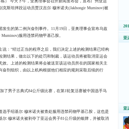
李栋） 今天下午，亚奥理事会召开新闻发布会，宣布广州亚运
摔跤运动员贾汉吉尔·穆米诺夫(Jakhongir Muminov)被
2
生的第二例兴奋剂事件。11月19日，亚奥理事会宣布乌兹
 Muminov)服用违禁药物甲基己胺。
亚
说：“经过正当的程序之后，我们决定上述的检测结果已经构
检测结果，做出以下的处罚和制裁，该运动员将被取消亚运会
无效。上述的检测结果将会被送至该运动员所在的国家相关主
兴奋剂组织，由以上机构根据他们相应的规则采取后续的行
加了男子古典式84公斤级比赛，在第1轮复活赛被中国选手马
亚
选手绍基尔·穆米诺夫被查处服用违禁药物甲基己胺，这也是
尔·穆米诺夫被剥夺了亚运会男子81公斤级的银牌，并被取消