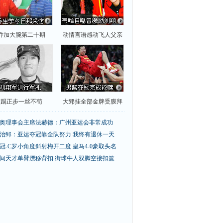
乔加大腕第二十期
动情言语感动飞人父亲
踢正步一丝不苟
大郅挂全部金牌受膜拜
奥理事会主席法赫德：广州亚运会非常成功
治郅：亚运夺冠靠全队努力 我终有退休一天
冠-C罗小角度斜射梅开二度 皇马4-0豪取头名
间天才单臂漂移背扣
街球牛人双脚空接扣篮