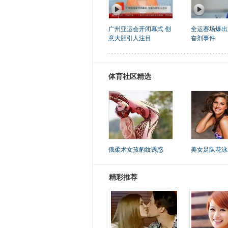
广州亚运会开闭幕式 创
全运赛场爆出
意大胆引人注目
奋剂事件
体育社区精选
俄柔术女孩豹纹诱惑
美女足队花泳
精彩推荐