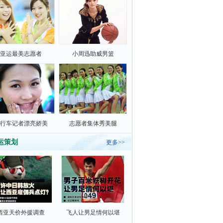
亚运最美志愿者
小周迅助威男篮
行车记者漂亮娇美
志愿者集体秀美腿
运策划
更多>>
西亚天价外援调查
飞人让男足情何以堪