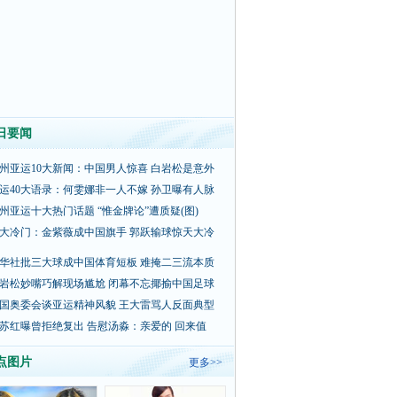
日要闻
州亚运10大新闻：中国男人惊喜 白岩松是意外
运40大语录：何雯娜非一人不嫁 孙卫曝有人脉
州亚运十大热门话题 “惟金牌论”遭质疑(图)
大冷门：金紫薇成中国旗手 郭跃输球惊天大冷
华社批三大球成中国体育短板 难掩二三流本质
岩松妙嘴巧解现场尴尬 闭幕不忘揶揄中国足球
国奥委会谈亚运精神风貌 王大雷骂人反面典型
苏红曝曾拒绝复出 告慰汤淼：亲爱的 回来值
点图片
更多>>