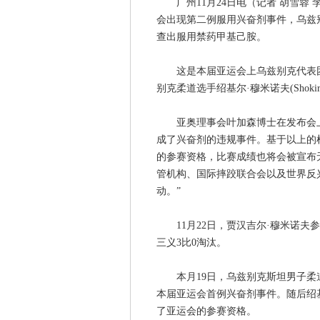
广州11月24日电（记者 胡雪蓉 
会出现第二例服用兴奋剂事件，乌兹别克斯坦
查出服用禁药甲基己胺。
这是本届亚运会上乌兹别克代表团发
别克柔道选手绍基尔·穆米诺夫(Shokir
亚奥理事会叶加森博士在发布会上
成了兴奋剂的违规事件。基于以上的
的参赛资格，比赛成绩也将会被宣布
管机构、国际摔跤联合会以及世界反
动。”
11月22日，贾汉吉尔·穆米诺夫参
三义3比0淘汰。
本月19日，乌兹别克斯坦男子柔道
本届亚运会首例兴奋剂事件。随后绍基
了亚运会的参赛资格。