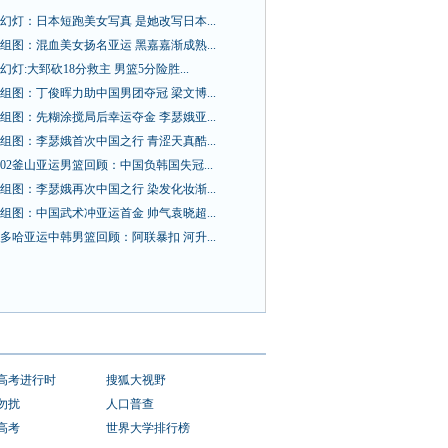
幻灯：日本短跑美女写真 是她改写日本...
组图：混血美女扬名亚运 黑嘉嘉渐成熟...
幻灯:大郅砍18分救主 男篮5分险胜...
组图：丁俊晖力助中国男团夺冠 梁文博...
组图：先糊涂搅局后幸运夺金 李瑟娥亚...
组图：李瑟娥首次中国之行 青涩天真酷...
02釜山亚运男篮回顾：中国负韩国失冠...
组图：李瑟娥再次中国之行 染发化妆渐...
组图：中国武术冲亚运首金 帅气袁晓超...
多哈亚运中韩男篮回顾：阿联暴扣 河升...
1高考进行时
搜狐大视野
勿扰
人口普查
1高考
世界大学排行榜