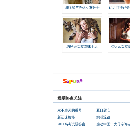
谢晖曝与洋妞女友分手
辽足门神迎娶
约翰逊女友野味十足
准状元女友
近期热点关注
永不磨灭的番号
夏日甜心
新还珠格格
姚明退役
2011高考试题答案
感动中国十大母亲评