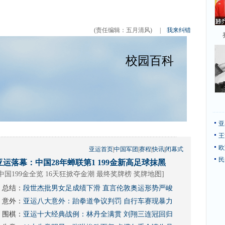
(责任编辑：五月清风)
|
我来纠错
亚
王
欧
亚运首页
|
中国军团
|
赛程
|
快讯
|
闭幕式
民
亚运落幕：中国28年蝉联第1 199金新高足球抹黑
中国199金全览 16天狂掀夺金潮
最终奖牌榜
奖牌地图
]
总结：
段世杰批男女足成绩下滑 直言伦敦奥运形势严峻
意外：
亚运八大意外：跆拳道争议判罚 自行车赛现暴力
围棋：
亚运十大经典战例：林丹全满贯 刘翔三连冠回归