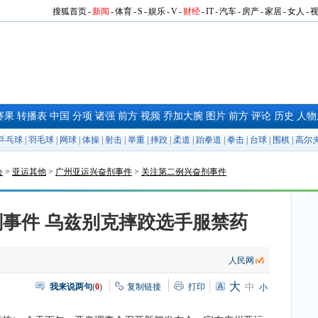
搜狐首页
-
新闻
-
体育
-
S
-
娱乐
-
V
-
财经
-
IT
-
汽车
-
房产
-
家居
-
女人
-
赛果
转播表
中国
分项
诸强
前方
视频
乔加大腕
图片
前方
评论
历史
人物
乒乓球
|
羽毛球
|
网球
|
体操
|
射击
|
举重
|
摔跤
|
柔道
|
跆拳道
|
拳击
|
台球
|
围棋
|
高尔
会
>
亚运其他
>
广州亚运兴奋剂事件
>
关注第二例兴奋剂事件
事件 乌兹别克摔跤选手服禁药
人民网
大
我来说两句
(
0
)
复制链接
打印
中
小