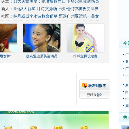
失意：
11大失意明星：张琳惨败而归 卡塔尔重金请伤员
新人：
亚运8大新星-叶诗文孙杨上榜 他们或将改变世界
社区：
林丹或成李永波救命稻草
票选广州亚运第一美女
今
广
甩发舞”
盘点亚运最美运动员
排球宝贝玩瑜伽
亚
广
十
新
转发到微博
白
已转发
0
次
中
周
热