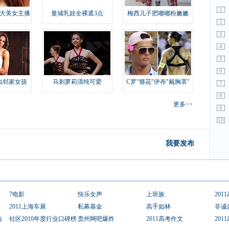
1
大美女主播
曼城乳娃全裸遮3点
梅西儿子肥嘟嘟粉嫩嫩
2
3
4
5
6
似邻家女孩
马刺萝莉清纯可爱
C罗"簪花"伊布"戴胸罩"
7
8
更多>>
9
10
我要发布
7电影
快乐女声
上班族
201
2011上海车展
私募基金
高手如林
非诚
选
社区2010年度行业口碑榜
贵州网吧爆炸
2011高考作文
201