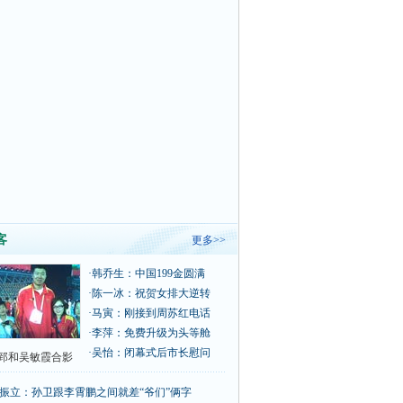
客
更多>>
·
韩乔生：中国199金圆满
·
陈一冰：祝贺女排大逆转
·
马寅：刚接到周苏红电话
·
李萍：免费升级为头等舱
·
吴怡：闭幕式后市长慰问
郅和吴敏霞合影
振立：孙卫跟李霄鹏之间就差“爷们”俩字