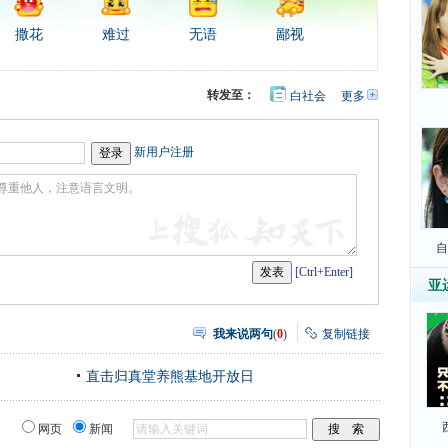
撒花
难过
无语
鄙视
转发至：
白社会
更多
开
心
豆
网
瓣
新用户注册
自
[Ctrl+Enter]
亚
我来说两句
(
0
)
复制链接
直击归真堂养熊基地开放日
网页
新闻