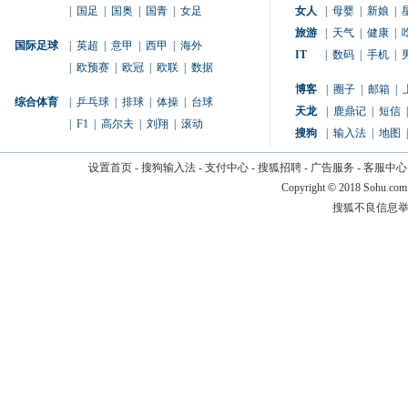
|
国足
|
国奥
|
国青
|
女足
女人
|
母婴
|
新娘
|
旅游
|
天气
|
健康
|
国际足球
|
英超
|
意甲
|
西甲
|
海外
IT
|
数码
|
手机
|
|
欧预赛
|
欧冠
|
欧联
|
数据
博客
|
圈子
|
邮箱
|
综合体育
|
乒乓球
|
排球
|
体操
|
台球
天龙
|
鹿鼎记
|
短信
|
|
F1
|
高尔夫
|
刘翔
|
滚动
搜狗
|
输入法
|
地图
|
设置首页
-
搜狗输入法
-
支付中心
-
搜狐招聘
-
广告服务
-
客服中心
Copyright
©
2018 Sohu.com
搜狐不良信息