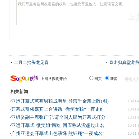
二月二抬头龙见喜
直击归真堂养
上网从搜狗开始
网页
新闻
相关新闻
·
亚运开幕式芭蕉男孩成明星 导演千金亲上阵(图)
10-11-
·
开幕式引领嘉宾上台讲话 "微笑女孩"一夜走红
10-11-
·
亚组委副主席张广宁:请全国人民为开幕式打分
10-11-
·
亚运开幕式"微笑姐"蹿红 回应称从没想过出名
10-11-
·
广州亚运会开幕式出色演绎 熊钰翔"一夜成名"
10-11-