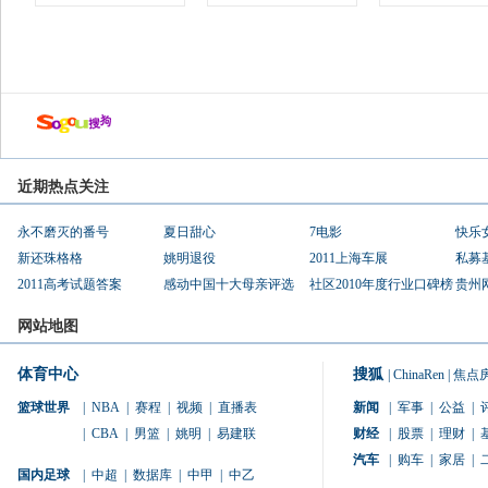
近期热点关注
永不磨灭的番号
夏日甜心
7电影
快乐
新还珠格格
姚明退役
2011上海车展
私募
2011高考试题答案
感动中国十大母亲评选
社区2010年度行业口碑榜
贵州
网站地图
体育中心
搜狐
|
ChinaRen
|
焦点
篮球世界
|
NBA
|
赛程
|
视频
|
直播表
新闻
|
军事
|
公益
|
|
CBA
|
男篮
|
姚明
|
易建联
财经
|
股票
|
理财
|
汽车
|
购车
|
家居
|
国内足球
|
中超
|
数据库
|
中甲
|
中乙