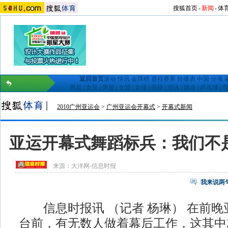
搜狐首页
-
新闻
-
体
返回首页
滚动
快讯
金牌榜
赛程赛果
转播表
中国
分项
男足
|
女足
|
男篮
|
女篮
|
女排
|
田径
|
游泳
|
跳水
|
乒乓球
|
2010广州亚运会
>
广州亚运会开幕式
>
开幕式新闻
亚运开幕式舞蹈标兵：我们不是
来源：
大洋网-信息时报
我来说两
信息时报讯 （记者 杨琳） 在前晚
台前，有无数人做着幕后工作，这其中