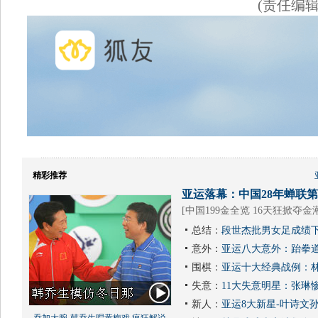
(责任编
精彩推荐
亚运落幕：中国28年蝉联第1
[
中国199金全览 16天狂掀夺金
总结：
段世杰批男女足成绩下
意外：
亚运八大意外：跆拳道
围棋：
亚运十大经典战例：林
失意：
11大失意明星：张琳
新人：
亚运8大新星-叶诗文