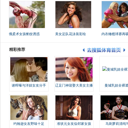
俄柔术女孩豹纹诱惑
美女足队花泳装彩绘
内衣橄榄球赛再
精彩推荐
谢晖曝与洋妞女友分手
辽足门神迎娶大美女主播
曼城乳娃全裸遮
约翰逊女友野味十足
准状元女友似邻家女孩
马刺萝莉清纯