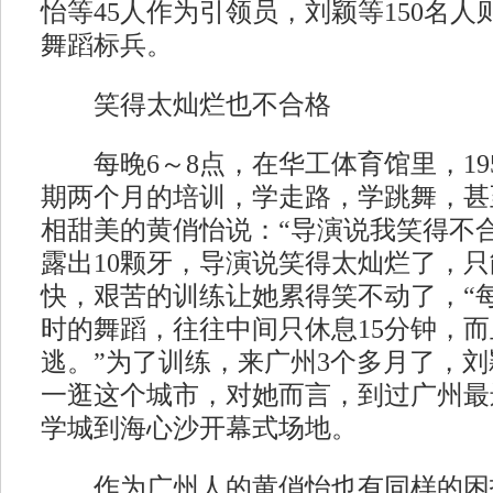
怡等45人作为引领员，刘颖等150名
舞蹈标兵。
笑得太灿烂也不合格
每晚6～8点，在华工体育馆里，19
期两个月的培训，学走路，学跳舞，甚
相甜美的黄俏怡说：“导演说我笑得不
露出10颗牙，导演说笑得太灿烂了，只
快，艰苦的训练让她累得笑不动了，“
时的舞蹈，往往中间只休息15分钟，
逃。”为了训练，来广州3个多月了，
一逛这个城市，对她而言，到过广州最
学城到海心沙开幕式场地。
作为广州人的黄俏怡也有同样的困扰