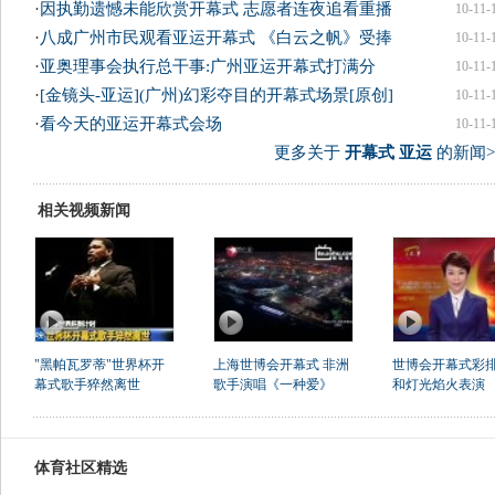
·
因执勤遗憾未能欣赏开幕式 志愿者连夜追看重播
10-11-
·
八成广州市民观看亚运开幕式 《白云之帆》受捧
10-11-
·
亚奥理事会执行总干事:广州亚运开幕式打满分
10-11-
·
[金镜头-亚运](广州)幻彩夺目的开幕式场景[原创]
10-11-
·
看今天的亚运开幕式会场
10-11-
更多关于
开幕式 亚运
的新闻>
相关视频新闻
"黑帕瓦罗蒂"世界杯开
上海世博会开幕式 非洲
世博会开幕式彩排
幕式歌手猝然离世
歌手演唱《一种爱》
和灯光焰火表演
体育社区精选