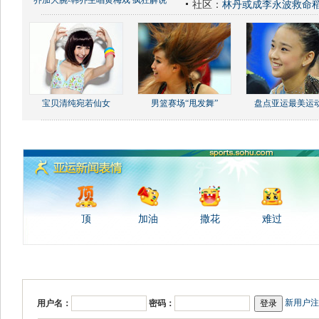
乔加大腕-韩乔生唱黄梅戏 疯狂解说
社区：
林丹或成李永波救命
宝贝清纯宛若仙女
男篮赛场“甩发舞”
盘点亚运最美运
顶
加油
撒花
难过
新用户注
用户名：
密码：