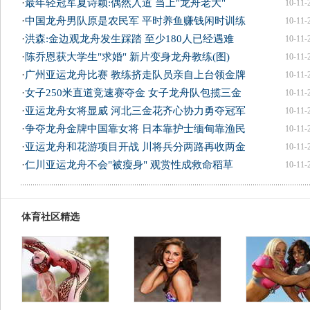
·
最年轻冠军夏诗颖:偶然入道 当上"龙舟老大"
10-11-
·
中国龙舟男队原是农民军 平时养鱼赚钱闲时训练
10-11-
·
洪森:金边观龙舟发生踩踏 至少180人已经遇难
10-11-
·
陈乔恩获大学生"求婚" 新片变身龙舟教练(图)
10-11-
·
广州亚运龙舟比赛 教练挤走队员亲自上台领金牌
10-11-
·
女子250米直道竞速赛夺金 女子龙舟队包揽三金
10-11-
·
亚运龙舟女将显威 河北三金花齐心协力勇夺冠军
10-11-
·
争夺龙舟金牌中国靠女将 日本靠护士缅甸靠渔民
10-11-
·
亚运龙舟和花游项目开战 川将兵分两路再收两金
10-11-
·
仁川亚运龙舟不会"被瘦身" 观赏性成救命稻草
10-11-
体育社区精选