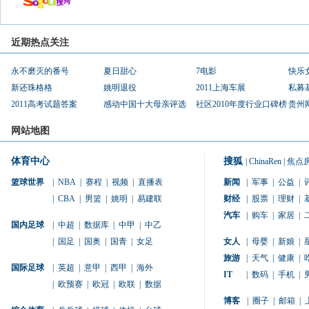
近期热点关注
永不磨灭的番号
夏日甜心
7电影
快乐
新还珠格格
姚明退役
2011上海车展
私募
2011高考试题答案
感动中国十大母亲评选
社区2010年度行业口碑榜
贵州
网站地图
体育中心
搜狐
|
ChinaRen
|
焦点
篮球世界
|
NBA
|
赛程
|
视频
|
直播表
新闻
|
军事
|
公益
|
|
CBA
|
男篮
|
姚明
|
易建联
财经
|
股票
|
理财
|
汽车
|
购车
|
家居
|
国内足球
|
中超
|
数据库
|
中甲
|
中乙
|
国足
|
国奥
|
国青
|
女足
女人
|
母婴
|
新娘
|
旅游
|
天气
|
健康
|
国际足球
|
英超
|
意甲
|
西甲
|
海外
IT
|
数码
|
手机
|
|
欧预赛
|
欧冠
|
欧联
|
数据
博客
|
圈子
|
邮箱
|