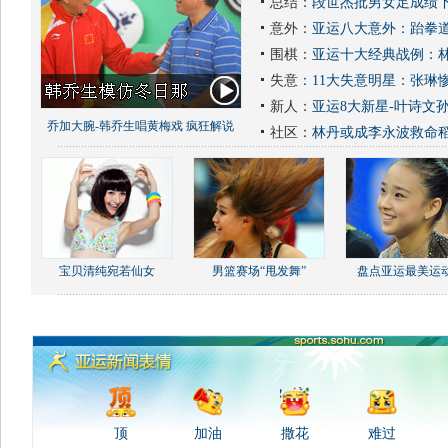
总结：
段世杰批男女足成绩下
意外：
亚运八大意外：跆拳道
围棋：
亚运十大经典战例：林
失意：
11大失意明星：张琳
新人：
亚运8大新星-叶诗文
乔加大腕-韩乔生唱黄梅戏 疯狂解说
社区：
林丹或成李永波救命
宝贝清纯宛若仙女
男篮赛场“甩发舞”
盘点亚运最美运
顶
加油
撒花
难过