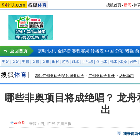
搜狐首页
-
新闻
-
体
返回首页
滚动
快讯
金牌榜
赛程赛果
转播表
中国
分项
诸强
前
男足
|
女足
|
男篮
|
女篮
|
女排
|
田径
|
游泳
|
跳水
|
乒乓球
|
羽毛球
|
网球
|
体操
|
射击
|
2010广州亚运会|第16届亚运会
>
广州亚运会龙舟
>
龙舟动态
哪些非奥项目将成绝唱？ 龙舟
出
来源：
四川在线-四川日报
我来说两