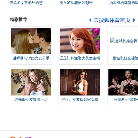
俄柔术女孩豹纹诱惑
美女足队花泳装彩绘
内衣橄榄球赛再
精彩推荐
谢晖曝与洋妞女友分手
辽足门神迎娶大美女主播
曼城乳娃全裸遮
约翰逊女友野味十足
准状元女友似邻家女孩
马刺萝莉清纯