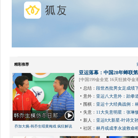
精彩推荐
亚运落幕：中国28年蝉联第1
[
中国199金全览 16天狂掀夺金
总结：
段世杰批男女足成绩下
意外：
亚运八大意外：跆拳道
围棋：
亚运十大经典战例：林
失意：
11大失意明星：张琳
新人：
亚运8大新星-叶诗文
乔加大腕-韩乔生唱黄梅戏 疯狂解说
社区：
林丹或成李永波救命