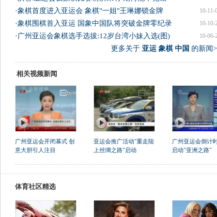
·
象棋首度进入亚运会 象棋"一姐"王琳娜锁金牌
10-11-
·
象棋围棋首入亚运 国象中国队将突破金牌零纪录
10-10-
·
广州亚运会象棋选手选拔:12岁台湾小妹入选(图)
10-06-
更多关于
亚运 象棋 中国
的新闻>
相关视频新闻
广州亚运会开闭幕式 创
亚运会推广活动"重走陆
广州亚运会倒计时
意大胆引人注目
上丝绸之路"启动
启动"亚洲之路"
体育社区精选