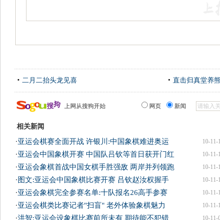
二月二抬头龙见喜
直击归真堂养
上网从搜狗开始
网页
新闻
相关新闻
·
亚运会棋赛全面开战 许银川:中国象棋难进奥运
10-11-
·
亚运会中国象棋开赛 中国队吕钦等首日获开门红
10-11-
·
亚运会象棋首战中国女棋手胜强敌 两岸并列领跑
10-11-
·
图文:亚运会中国象棋比赛开赛 吕钦赵汝权握手
10-11-
·
亚运会象棋完全参赛名单:十队报名26高手参赛
10-11-
·
亚运会棋类比赛记者"扫盲" 老外体验象棋魅力
10-11-
·
洪智:亚运会设象棋比赛前所未有 期待能不犯错
10-11-