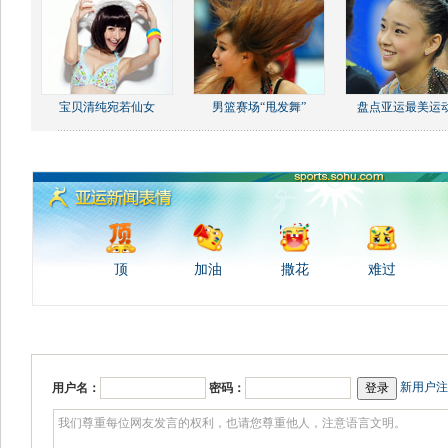
宝贝清纯宛若仙女
男篮赛场“甩发舞”
盘点亚运最美运
顶
加油
撒花
难过
新用户注
用户名：
密码：