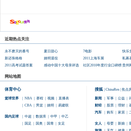
近期热点关注
永不磨灭的番号
夏日甜心
7电影
快乐
新还珠格格
姚明退役
2011上海车展
私募
2011高考试题答案
感动中国十大母亲评选
社区2010年度行业口碑榜
贵州
网站地图
体育中心
搜狐
|
ChinaRen
|
焦点
篮球世界
|
NBA
|
赛程
|
视频
|
直播表
新闻
|
军事
|
公益
|
|
CBA
|
男篮
|
姚明
|
易建联
财经
|
股票
|
理财
|
汽车
|
购车
|
家居
|
国内足球
|
中超
|
数据库
|
中甲
|
中乙
|
国足
|
国奥
|
国青
|
女足
女人
|
母婴
|
新娘
|
旅游
|
天气
|
健康
|