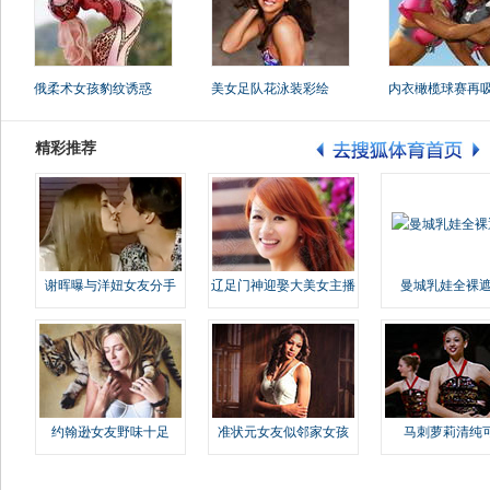
俄柔术女孩豹纹诱惑
美女足队花泳装彩绘
内衣橄榄球赛再
精彩推荐
谢晖曝与洋妞女友分手
辽足门神迎娶大美女主播
曼城乳娃全裸遮
约翰逊女友野味十足
准状元女友似邻家女孩
马刺萝莉清纯