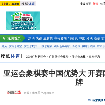
搜狐首页
-
新闻
-
体
返回首页
滚动
快讯
金牌榜
赛程赛果
转播表
中国
分项
诸强
前
男足
|
女足
|
男篮
|
女篮
|
女排
|
田径
|
游泳
|
跳水
|
乒乓球
|
羽毛球
|
网球
|
体操
|
射击
|
2010广州亚运会
>
广州亚运会棋类
>
亚运会象棋
>
象棋动态
亚运会象棋赛中国优势大 开赛
牌
来源：
华奥星空/sports.cn
我来说两