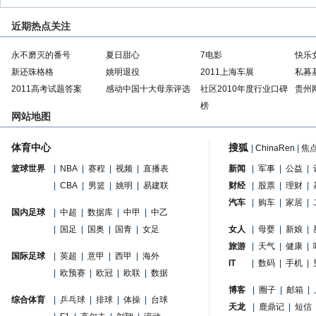
近期热点关注
永不磨灭的番号
夏日甜心
7电影
快乐
新还珠格格
姚明退役
2011上海车展
私募
2011高考试题答案
感动中国十大母亲评选
社区2010年度行业口碑
贵州
榜
网站地图
体育中心
搜狐
|
ChinaRen
|
焦
篮球世界
|
NBA
|
赛程
|
视频
|
直播表
新闻
|
军事
|
公益
|
|
CBA
|
男篮
|
姚明
|
易建联
财经
|
股票
|
理财
|
汽车
|
购车
|
家居
|
国内足球
|
中超
|
数据库
|
中甲
|
中乙
|
国足
|
国奥
|
国青
|
女足
女人
|
母婴
|
新娘
|
旅游
|
天气
|
健康
|
国际足球
|
英超
|
意甲
|
西甲
|
海外
IT
|
数码
|
手机
|
|
欧预赛
|
欧冠
|
欧联
|
数据
博客
|
圈子
|
邮箱
|
综合体育
|
乒乓球
|
排球
|
体操
|
台球
天龙
|
鹿鼎记
|
短信