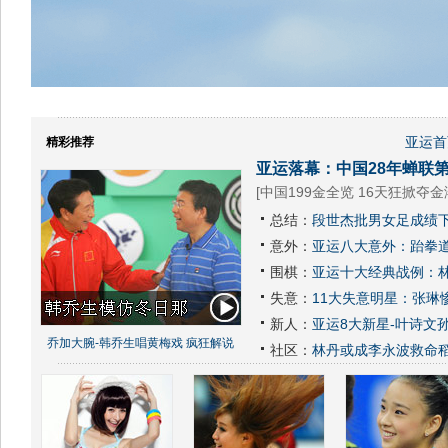
亚运首
精彩推荐
亚运落幕：中国28年蝉联第
[
中国199金全览 16天狂掀夺金
总结：
段世杰批男女足成绩下
意外：
亚运八大意外：跆拳道
围棋：
亚运十大经典战例：林
失意：
11大失意明星：张琳
新人：
亚运8大新星-叶诗文
乔加大腕-韩乔生唱黄梅戏 疯狂解说
社区：
林丹或成李永波救命