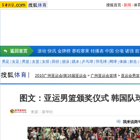
搜狐首页
-
新闻
-
体
返回首页
滚动
快讯
金牌榜
赛程赛果
转播表
中国
分项
诸强
前
男足
|
女足
|
男篮
|
女篮
|
女排
|
田径
|
游泳
|
跳水
|
乒乓球
|
羽毛球
|
网球
|
体操
|
射击
|
2010广州亚运会|第16届亚运会
>
广州亚运会篮球
>
亚运会男篮
图文：亚运男篮颁奖仪式 韩国队
来源：
新华社
我来说两