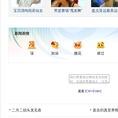
宝贝清纯宛若仙女
男篮赛场“甩发舞”
盘点亚运最美运
新闻表情
顶
加油
撒花
难过
[Ctrl+Enter]
二月二抬头龙见喜
直击归真堂养