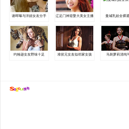
谢晖曝与洋妞女友分手
辽足门神迎娶大美女主播
曼城乳娃全裸遮
约翰逊女友野味十足
准状元女友似邻家女孩
马刺萝莉清纯