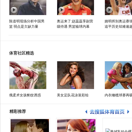
陈道明现场分析中国男
奥运来了:赵蕊蕊享副营
姚明挥别奥运赛场
篮 弱点是欠缺力量
级待遇 男篮输球内幕
追平历史却难逾
体育社区精选
俄柔术女孩豹纹诱惑
美女足队花泳装彩绘
内衣橄榄球赛再
精彩推荐