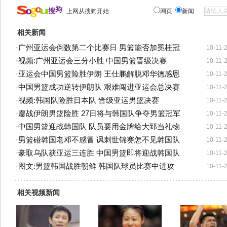
上网从搜狗开始
网页
新闻
相关新闻
·
广州亚运会倒数第二个比赛日 男篮能否加冕桂冠
10-11-
·
视频:广州亚运会三分小胜 中国男篮晋级决赛
10-11-
·
亚运会中国男篮险胜伊朗 王仕鹏解脱邓华德感恩
10-11-
·
中国男篮成功逆转伊朗队 艰难闯进亚运会总决赛
10-11-
·
视频:韩国队险胜日本队 晋级亚运男篮决赛
10-11-
·
鏖战伊朗男篮险胜 27日将与韩国队争夺男篮冠军
10-11-
·
中国男篮迎战韩国队 队员要用金牌给大郅当礼物
10-11-
·
男篮碰韩国老邓不感冒 讽刺世锦赛怎不见韩国队
10-11-
·
豪取乌队获亚运三连胜 中国男篮即将迎战韩国队
10-11-
·
图文:男篮韩国战胜朝鲜 韩国队球员比赛中进攻
10-11-
相关视频新闻