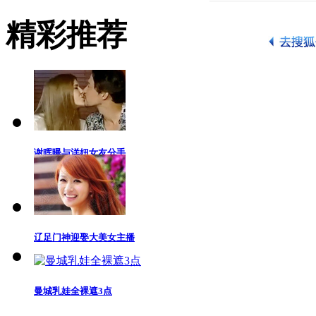
精彩推荐
谢晖曝与洋妞女友分手
辽足门神迎娶大美女主播
曼城乳娃全裸遮3点