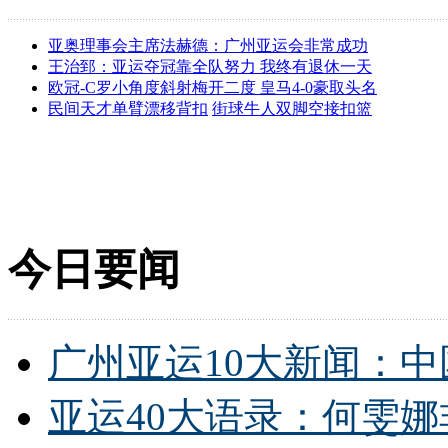
亚奥理事会主席法赫德：广州亚运会非常成功
王治郅：亚运夺冠靠全队努力 我终有退休一天
欧冠-C罗小角度斜射梅开二度 皇马4-0豪取头名
民间天才单臂漂移背扣
街球牛人双脚空接扣篮
今日要闻
广州亚运10大新闻：中
亚运40大语录：何雯娜