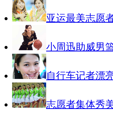
亚运最美志愿
小周迅助威男
自行车记者漂
志愿者集体秀