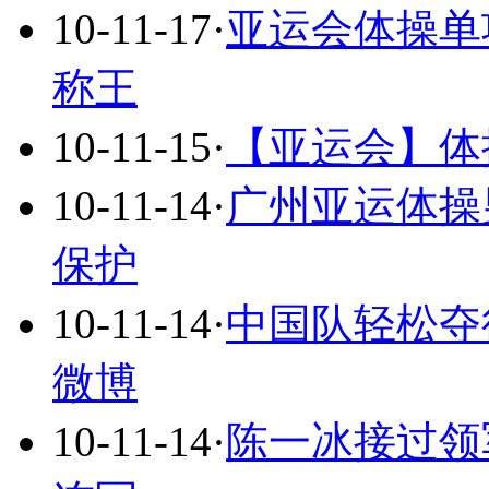
10-11-17
·
亚运会体操单
称王
10-11-15
·
【亚运会】体
10-11-14
·
广州亚运体操
保护
10-11-14
·
中国队轻松夺
微博
10-11-14
·
陈一冰接过领