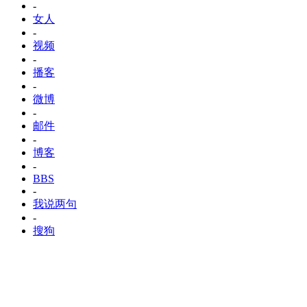
-
女人
-
视频
-
播客
-
微博
-
邮件
-
博客
-
BBS
-
我说两句
-
搜狗