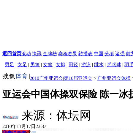
返回首页
滚动
快讯
金牌榜
赛程赛果
转播表
中国
分项
诸强
前
男足
|
女足
|
男篮
|
女篮
|
女排
|
田径
|
游泳
|
跳水
|
乒乓球
|
羽
2010广州亚运会|第16届亚运会
>
广州亚运会体操
亚运会中国体操双保险 陈一冰
来源：
体坛网
2010年11月17日23:37
我来说两句
(
0
)