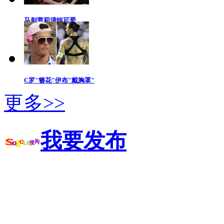
马刺萝莉清纯可爱
C罗"簪花"伊布"戴胸罩"
更多>>
我要发布