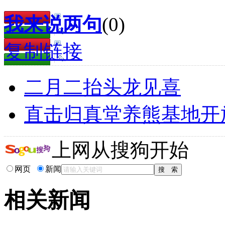
我来说两句
(
0
)
复制链接
二月二抬头龙见喜
直击归真堂养熊基地开
上网从搜狗开始
网页
新闻
相关新闻