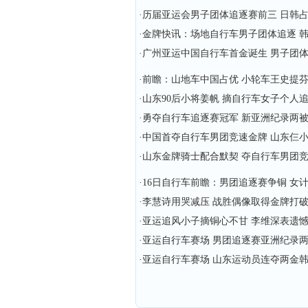
·
历届亚运会男子团体追逐赛前三 日韩
·
金牌快讯：场地自行车男子团体追逐 
·
广州亚运中国自行车首金诞生 男子团
·
前瞻：山地车中国占优 小轮车王史提
·
山东90后小将姜帆 摘自行车女子个人
·
勇夺自行车追逐赛冠军 新亚洲纪录两
·
中国首夺自行车男团竞速金牌 山东仨
·
山东金牌骑士配合默契 夺自行车男团
·
16日自行车前瞻：男团追逐赛争铜 女
·
李慧诗用哭减压 战胜偶像取得金牌打
·
亚运追风小子摘铜心不甘 李维深表遗
·
亚运自行车赛场 男团追逐赛亚洲纪录
·
亚运自行车赛场 山东运动员连夺两金