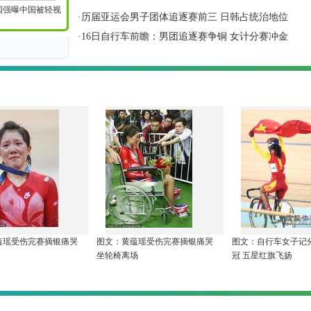
国强曝中国被轻视
·
历届亚运会男子团体追逐赛前三 日韩占统治地位
·
16日自行车前瞻：男团追逐赛争铜 女计分赛冲金
蕴瑶受伤完赛摘银痛哭
图文：黄蕴瑶受伤完赛摘银痛哭
图文：自行车女子记
坐轮椅离场
冠 五星红旗飞扬