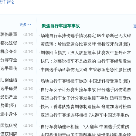
行车评论
更多>>
聚焦自行车撞车事故
更
科蓉伤最重
(11/16)
·
场地自行车摔伤选手情况稳定 医生诊断已无大碍
运都比这强
(11/16)
·
黄蕴瑶：珍惜亚运会比赛奖牌 骨折咬牙前进(图)
有机会夺金
(11/16)
·
刘馨回应指责：没人故意撞车 比赛发生意外正常
记分赛夺金
(11/16)
·
快讯：刘馨说撞车不是故意的 自行车赛经常发生
国选手重伤
(11/16)
·
中国选手汤科蓉伤无大碍 主管教练患急性腰扭伤
力助创佳绩
(11/16)
·
场地自行车赛曝撞车惨剧 中国汤科蓉受重伤(图)
重选手痛哭
(11/16)
·
自行车女子计分赛出撞车事故 部分选手因伤退赛
车受伤严重
(11/16)
·
亚运自行车女子计分赛发生撞车事故 汤科蓉受伤
势重(图)
(11/16)
·
快讯：香港队指责刘馨制造撞车 弯道加速时松脚
过选手身体
(11/16)
·
亚运自行车赛场连环相撞 7人翻车中国选手重伤
披国旗庆祝
(11/16)
·
自行车赛场连环相撞：7人翻车 中国选手受重伤
队仅获铜牌
(11/16)
·
中国香港指责中国车手酿事故 惋惜丢掉到手金牌