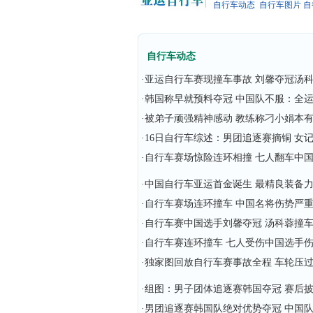
自行车动态
自行车图片
自
自行车动态
·
亚运自行车赛现撞车事故 刘馨夺冠汤
·
韩国称早就预料夺冠 中国队不服：全
·
被弟子顽强精神感动 教练称刁小娟本
·
16日自行车综述：男团追逐赛摘铜 女
·
自行车赛场惊险连环相撞 七人翻车中
·
中国自行车亚运首金诞生 最精良装备
·
自行车赛场连环撞车 中国名将伤势严
·
自行车赛中国选手刘馨夺冠 汤科蓉撞
·
自行车赛连环撞车 七人受伤中国选手伤
·
独家图回放自行车赛事故全程 车轮压
·
组图：男子团体追逐赛韩国夺冠 赛后
·
男团追逐赛韩国队绝对优势夺冠 中国