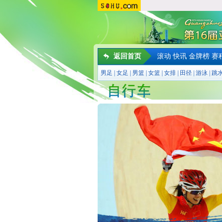
返回首页
滚动
快讯
金牌榜
赛
男足
|
女足
|
男篮
|
女篮
|
女排
|
田径
|
游泳
|
跳