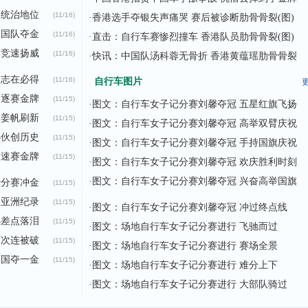
占统治地位
(11/16)
·
香港选手夺银失声痛哭 赛后被诊断肋骨骨裂(图)
韩国队夺金
(11/16)
·
直击：自行车赛惨烈撞车 香港队员肋骨骨裂(图)
体竞速扬威
(11/16)
·
快讯：中国队汤科蓉无骨折 香港黄蕴瑶肋骨骨裂
芬志在必得
(11/16)
自行车图片
更
追逐赛金牌
(11/15)
·
图文：自行车女子记分赛刘馨夺冠 五星红旗飞扬
被姜帆刷新
(11/15)
·
图文：自行车女子记分赛刘馨夺冠 高举双臂庆祝
小伙创历史
(11/15)
·
图文：自行车女子记分赛刘馨夺冠 手持国旗庆祝
竞速赛金牌
(11/15)
·
图文：自行车女子记分赛刘馨夺冠 欢庆胜利时刻
·
图文：自行车女子记分赛刘馨夺冠 兴奋高举国旗
计分赛冲金
(11/15)
破亚洲纪录
(11/15)
·
图文：自行车女子记分赛刘馨夺冠 冲过终点线
憾差点落泪
(11/15)
·
图文：场地自行车女子记分赛进行 飞驰而过
两次连被破
(11/15)
·
图文：场地自行车女子记分赛进行 赛场全景
韩国夺一金
(11/15)
·
图文：场地自行车女子记分赛进行 难分上下
·
图文：场地自行车女子记分赛进行 大部队骑过