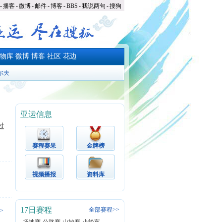
-
播客
-
微博
-
邮件
-
博客
-
BBS
-
我说两句
-
搜狗
物库
微博
博客
社区
花边
尔夫
亚运信息
过
赛程赛果
金牌榜
视频播报
资料库
17日赛程
全部赛程>>
>