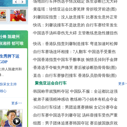
·
场地自行车摔伤选手情况稳定 医生诊断已无大碍
·
黄蕴瑶：珍惜亚运会比赛奖牌 骨折咬牙前进(图)
·
刘馨回应指责：没人故意撞车 比赛发生意外正常
·
快讯：刘馨说撞车不是故意的 自行车赛经常发生
·
中国选手汤科蓉伤无大碍 主管教练患急性腰扭伤
杜锋 陈建州
张湘祥 郁可唯
·
快讯：香港队指责刘馨制造撞车 弯道加速时松脚
·
自行车赛场连环相撞：7人翻车 中国选手受重伤
乔生秀胯下运
·
中国香港指责中国车手酿事故 惋惜丢掉到手金牌
GDP
·
香港选手夺银失声痛哭 赛后被诊断肋骨骨裂(图)
主持人陈建州和
..
·
直击：自行车赛惨烈撞车 香港队员肋骨骨裂(图)
聚焦亚运会自行车
更多>
惊呆女主持
雄心
·
韩国称早就预料夺冠 中国队不服：全运都比这强
·
被弟子顽强精神感动 教练称刁小娟本有机会夺金
更多>>
·
16日自行车综述：男团追逐赛摘铜 女记分赛夺金
·
自行车赛中国选手刘馨夺冠 汤科蓉撞车受伤严重
·
组图：男子团体追逐赛韩国夺冠 赛后披国旗庆祝