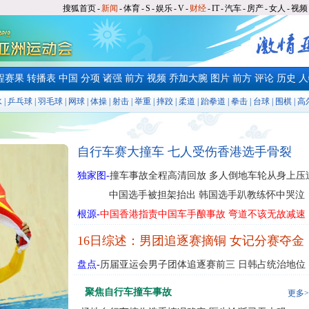
搜狐首页
-
新闻
-
体育
-
S
-
娱乐
-
V
-
财经
-
IT
-
汽车
-
房产
-
女人
-
视频
程赛果
转播表
中国
分项
诸强
前方
视频
乔加大腕
图片
前方
评论
历史
人
水
|
乒乓球
|
羽毛球
|
网球
|
体操
|
射击
|
举重
|
摔跤
|
柔道
|
跆拳道
|
拳击
|
台球
|
围棋
|
高
自行车赛大撞车 七人受伤香港选手骨裂
独家图-
撞车事故全程高清回放 多人倒地车轮从身上压
中国选手被担架抬出 韩国选手趴教练怀中哭泣
根源-
中国香港指责中国车手酿事故 弯道不该无故减速
16日综述：男团追逐赛摘铜 女记分赛夺金
盘点-
历届亚运会男子团体追逐赛前三 日韩占统治地位
聚焦自行车撞车事故
更多>