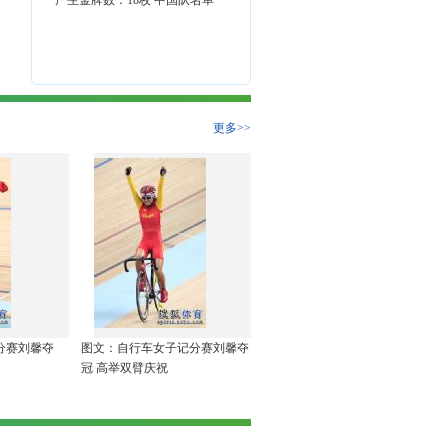
产生金牌数：18枚
中国队名单
更多>>
分赛刘馨夺
图文：自行车女子记分赛刘馨夺
冠 高举双臂庆祝