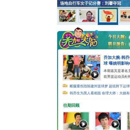
场地自行车男团追逐赛 中国队摘铜
乔加大腕-韩
球 曝姚明影响
本期嘉宾是著名
前男篮运动员杜锋.
断腿重伤毁陈建州篮球梦
超炫胯下运球
韩乔生为黑人看相面
命理大师：大姚有
往期回顾