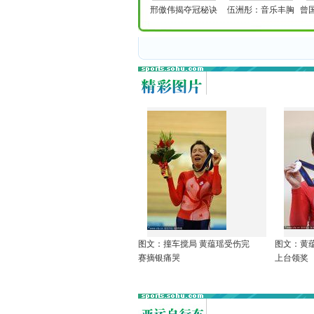
邢傲伟揭夺冠秘诀
伍洲彤：音乐丰胸
曾
图文：撞车搅局 黄蕴瑶受伤完
图文：黄
赛摘银痛哭
上台领奖