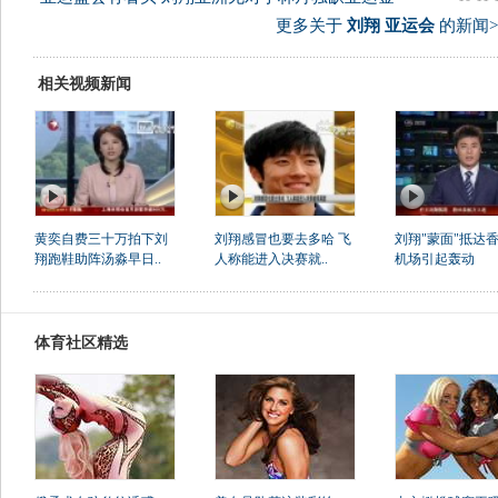
更多关于
刘翔 亚运会
的新闻>
相关视频新闻
黄奕自费三十万拍下刘
刘翔感冒也要去多哈 飞
刘翔"蒙面"抵达香
翔跑鞋助阵汤淼早日..
人称能进入决赛就..
机场引起轰动
体育社区精选