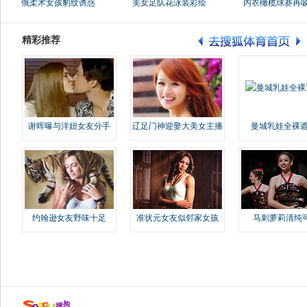
俄柔术女孩豹纹诱惑
美女足队花泳装彩绘
内衣橄榄球赛再
精彩推荐
谢晖曝与洋妞女友分手
辽足门神迎娶大美女主播
曼城乳娃全裸遮
约翰逊女友野味十足
准状元女友似邻家女孩
马刺萝莉清纯