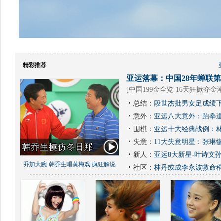
精彩推荐
亚运落幕：中国28年蝉联第1
[
中国199金全览 16天狂掀夺金
总结：
段世杰批男女足成绩下
意外：
亚运八大意外：跆拳道
围棋：
亚运十大经典战例：林
失意：
11大失意明星：张琳
新人：
亚运8大新星-叶诗文
乔加大腕-韩乔生唱黄梅戏 疯狂解说
社区：
林丹或成李永波救命