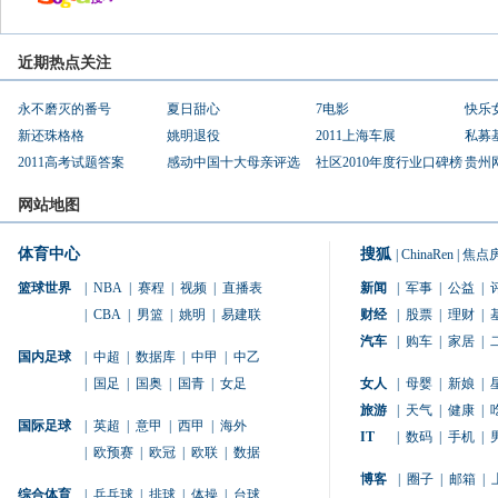
近期热点关注
永不磨灭的番号
夏日甜心
7电影
快乐
新还珠格格
姚明退役
2011上海车展
私募
2011高考试题答案
感动中国十大母亲评选
社区2010年度行业口碑榜
贵州
网站地图
体育中心
搜狐
|
ChinaRen
|
焦点
篮球世界
|
NBA
|
赛程
|
视频
|
直播表
新闻
|
军事
|
公益
|
|
CBA
|
男篮
|
姚明
|
易建联
财经
|
股票
|
理财
|
汽车
|
购车
|
家居
|
国内足球
|
中超
|
数据库
|
中甲
|
中乙
|
国足
|
国奥
|
国青
|
女足
女人
|
母婴
|
新娘
|
旅游
|
天气
|
健康
|
国际足球
|
英超
|
意甲
|
西甲
|
海外
IT
|
数码
|
手机
|
|
欧预赛
|
欧冠
|
欧联
|
数据
博客
|
圈子
|
邮箱
|
综合体育
|
乒乓球
|
排球
|
体操
|
台球