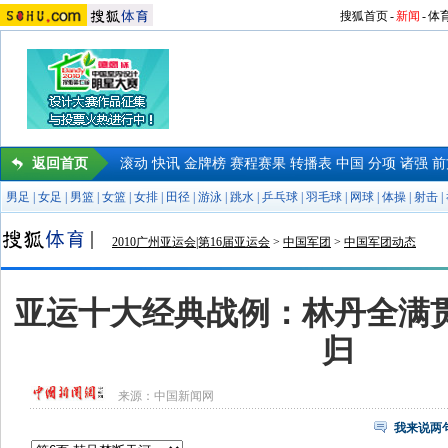
搜狐首页
-
新闻
-
体
返回首页
滚动
快讯
金牌榜
赛程赛果
转播表
中国
分项
诸强
前
男足
|
女足
|
男篮
|
女篮
|
女排
|
田径
|
游泳
|
跳水
|
乒乓球
|
羽毛球
|
网球
|
体操
|
射击
|
2010广州亚运会|第16届亚运会
>
中国军团
>
中国军团动态
亚运十大经典战例：林丹全满贯
归
来源：
中国新闻网
我来说两