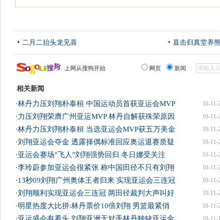
二月二抬头龙见喜
直击归真堂养
上网从搜狗开始
网页
新闻
相关新闻
·
林丹力压刘翔朴泰桓 中国运动员首获亚运会MVP
10-11-
·
力压刘翔荣膺广州亚运MVP 林丹自解获殊荣原因
10-11-
·
林丹力压刘翔朴泰桓 当选亚运会MVP获五万美金
10-11-
·
刘翔亚运会夺金 透露择偶标准回应奥运退赛质疑
10-11-
·
亚运会赛场"飞人"刘翔强势回归 冬日娜受关注
10-11-
·
李玲蔚参加亚运会很紧张 称中国田径不只有刘翔
10-11-
·
13秒09刘翔广州奥体王者归来 实现亚运会三连冠
10-11-
·
刘翔顺利实现亚运会三连冠 两田径裁判大声叫好
10-11-
·
明星热度大比拼:林丹票价10倍刘翔 男篮最紧俏
10-11-
·
亚运盛会有看头 刘翔亚洲无对手林丹独缺亚运金
10-11-