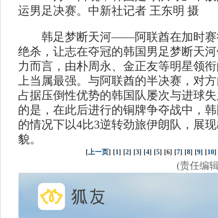
运男足决赛。中新社记者 王东明 摄
韩足梦断天河——阿联酋在加时赛
绝杀，让志在夺冠的韩国男足梦断天河
力而言，由朴周永、金正友等明星领衔
上当属最强。与阿联酋的半决赛，对方
占据压倒性优势的韩国队屡次与进球失
的是，在此后进行的铜牌争夺战中，韩
的情况下以4比3逆转劲旅伊朗队，展
貌。
[
上一页
] [
1
] [
2
] [
3
] [
4
] [
5
] [6] [
7
] [
8
] [
9
] [
10
]
(责任编