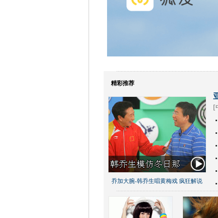
精彩推荐
[
乔加大腕-韩乔生唱黄梅戏 疯狂解说