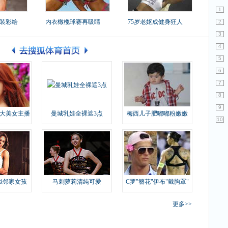
1
装彩绘
内衣橄榄球赛再吸睛
75岁老妪成健身狂人
2
3
4
5
6
7
8
9
大美女主播
曼城乳娃全裸遮3点
梅西儿子肥嘟嘟粉嫩嫩
10
似邻家女孩
马刺萝莉清纯可爱
C罗"簪花"伊布"戴胸罩"
更多>>