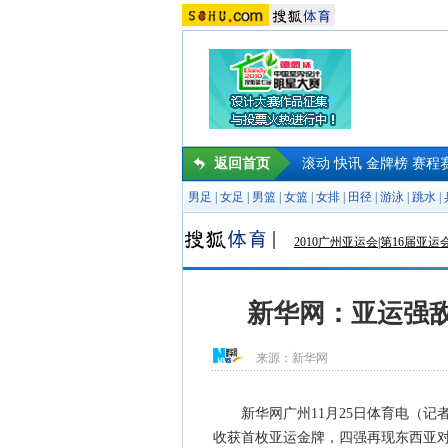
返回首页
滚动
快讯
金牌榜
赛程
男足
|
女足
|
男篮
|
女篮
|
女排
|
田径
|
游泳
|
跳水
|
2010广州亚运会|第16届亚运
新华网：亚运强
来源：
新华网
新华网广州11月25日体育电（记者
收获首枚亚运金牌，四强再现东西亚