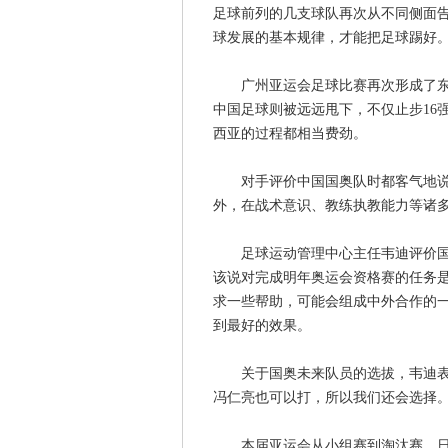
足球前列的几支球队再次从不同侧面
球发展的基本规律，才能把足球踢好
广州亚运会足球比赛再次形成了东西
中国足球则被远远甩下，不仅止步16
西亚的过程都相当费劲。
对手评价中国国奥队时都客气地说，
外，在战术意识、教练执教能力等诸
足球运动管理中心主任韦迪评价国奥
该说对完成明年奥运会资格赛的任务
求一些帮助，可能会组成中外合作的
到最好的效果。
关于国奥未来队员的选拔，韦迪表示
冯仁亮也可以打，所以我们还会选择
本届亚运会从小组赛到淘汰赛，日本