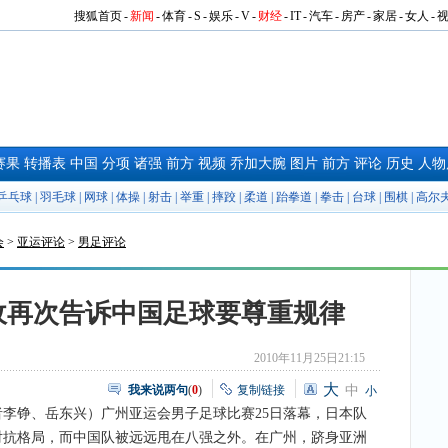
搜狐首页
-
新闻
-
体育
-
S
-
娱乐
-
V
-
财经
-
IT
-
汽车
-
房产
-
家居
-
女人
-
赛果
转播表
中国
分项
诸强
前方
视频
乔加大腕
图片
前方
评论
历史
人物
乒乓球
|
羽毛球
|
网球
|
体操
|
射击
|
举重
|
摔跤
|
柔道
|
跆拳道
|
拳击
|
台球
|
围棋
|
高尔
会
>
亚运评论
>
男足评论
敌再次告诉中国足球要尊重规律
2010年11月25日21:15
大
我来说两句
(
0
)
复制链接
中
小
李铮、岳东兴）广州亚运会男子足球比赛25日落幕，日本队
对抗格局，而中国队被远远甩在八强之外。在广州，跻身亚洲