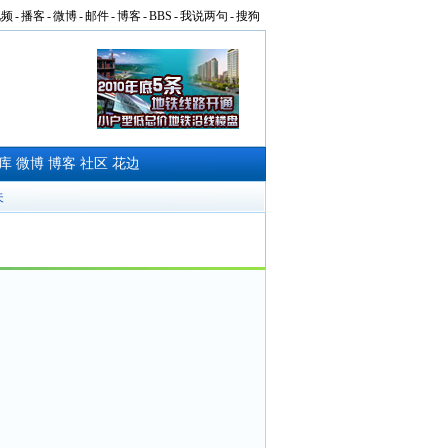
视频
-
播客
-
微博
-
邮件
-
博客
-
BBS
-
我说两句
-
搜狗
库
微博
博客
社区
花边
夫