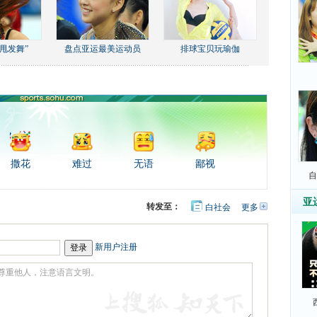
甩发舞”
盘点亚运最美运动员
排球宝贝玩瑜伽
撒花
难过
无语
鄙视
自
亚
转发至：
白社会
更多
开
心
豆
网
瓣
新用户注册