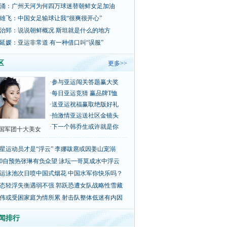
涌：广州天河为何四万球迷替朝鲜女足加油
雄飞：中国女足输球让我“很爽很开心”
治郅：说说朝鲜概况 斯坦就是什么的地方
延媛：亚运非常道 有一种借口叫“误服”
区
更多>>
·
参与亚运闯关答题赢大奖
·
每日亚运竞猜 赢品牌T恤
·
送亚运祝福赢取绝版好礼
·
拍激情亚运送社区金镜头
·
下一个韩乔生或许就是你
国军团十大美女
星运动员才是“浮云” 李娜跋扈或因姜山宠溺
00自预热张琳有负众望 泳坛一哥莫成水中浮云
运泳池次日喷中国式烟花 中国水军你快乐吗？
态轻浮失衡遇弱不强 郭跃恐遭女队战略性雪藏
伟或受困家庭为情所累 射击队整体低迷有内因
闻排行