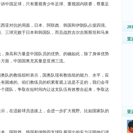
告诉中国足球，只有重视青少年足球、重视国内联赛，尊重足
。
亚对抗的局面，日本、阿联酋、韩国和伊朗队占据四强。
2
强、三球完败于日本和韩国队，而且战胜吉尔吉斯斯坦和马来
亚
身高和力量是中国队员的优势。的确如此，除了身体优势
多方面，中国国奥充其量是亚洲三流。
队的教练组时表示，国奥队现有教练组的能力、水平，应
是有困难的。咱们教练员的积累客观上说是不足的，我们会寻
一个团队，争取在短时间内让这支队伍有效整合起来，争取达
，在适龄球员选拔上，会进一步扩大视野。比如国家队的
亚
。
、阿联酋、韩国和伊朗四支球队展现出的实力证明他们进