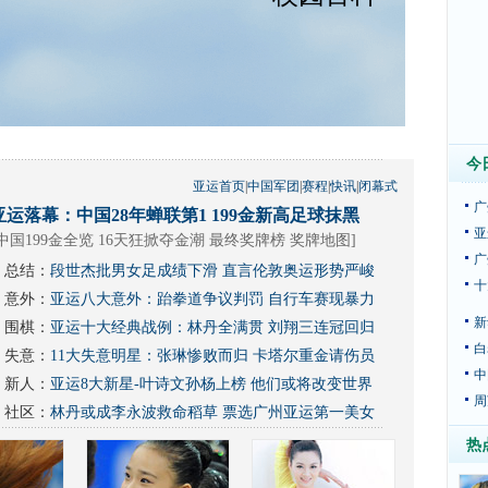
今
亚运首页
|
中国军团
|
赛程
|
快讯
|
闭幕式
广
亚运落幕：中国28年蝉联第1 199金新高足球抹黑
亚
中国199金全览 16天狂掀夺金潮
最终奖牌榜
奖牌地图
]
广
总结：
段世杰批男女足成绩下滑 直言伦敦奥运形势严峻
十
意外：
亚运八大意外：跆拳道争议判罚 自行车赛现暴力
新
围棋：
亚运十大经典战例：林丹全满贯 刘翔三连冠回归
白
失意：
11大失意明星：张琳惨败而归 卡塔尔重金请伤员
中
新人：
亚运8大新星-叶诗文孙杨上榜 他们或将改变世界
周
社区：
林丹或成李永波救命稻草
票选广州亚运第一美女
热