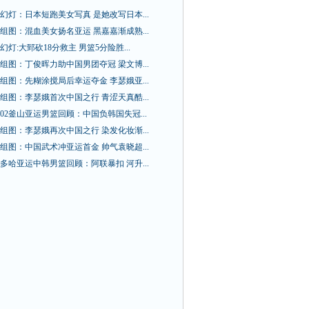
幻灯：日本短跑美女写真 是她改写日本...
组图：混血美女扬名亚运 黑嘉嘉渐成熟...
幻灯:大郅砍18分救主 男篮5分险胜...
组图：丁俊晖力助中国男团夺冠 梁文博...
组图：先糊涂搅局后幸运夺金 李瑟娥亚...
组图：李瑟娥首次中国之行 青涩天真酷...
02釜山亚运男篮回顾：中国负韩国失冠...
组图：李瑟娥再次中国之行 染发化妆渐...
组图：中国武术冲亚运首金 帅气袁晓超...
多哈亚运中韩男篮回顾：阿联暴扣 河升...