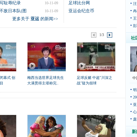
写耻辱纪录
足球比分网
10-11-09
汪
不敌日本队(图
亚运会纪念币
10-11-09
冉
王
更多关于
亚运
的新闻>>
彭
1/3
社
闭幕式 创
梅西当选世界足球先生
足球反赌 中超"川深之
中
目
大满贯得主堪称完..
战"疑为假球
明
2
亚
心
庞
新