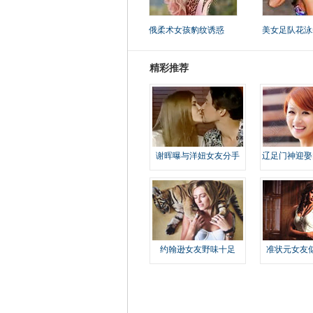
俄柔术女孩豹纹诱惑
美女足队花泳
精彩推荐
谢晖曝与洋妞女友分手
辽足门神迎娶
约翰逊女友野味十足
准状元女友