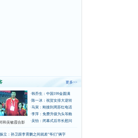
客
更多>>
·
韩乔生：中国199金圆满
·
陈一冰：祝贺女排大逆转
·
马寅：刚接到周苏红电话
·
李萍：免费升级为头等舱
·
吴怡：闭幕式后市长慰问
郅和吴敏霞合影
振立：孙卫跟李霄鹏之间就差“爷们”俩字