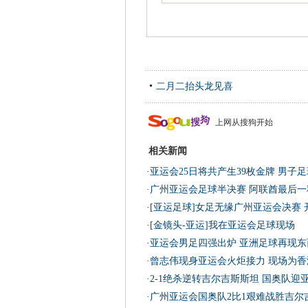
二月二抬头龙见喜
上网从搜狗开始
相关新闻
·
亚运会25日将共产生39枚金牌 男子
·
广州亚运会足球半决赛 阿联酋最后一
·
[亚运足球]女足无缘广州亚运会决赛 
·
[金镜头-亚运]我在亚运会足球现场
·
亚运会男足四强出炉 亚洲足球再现东
·
曾志伟现身亚运会火炬接力 现场为香
·
2-1绝杀逆转吉尔吉斯斯坦 国奥队迎
·
广州亚运会国奥队2比1艰难战胜吉尔