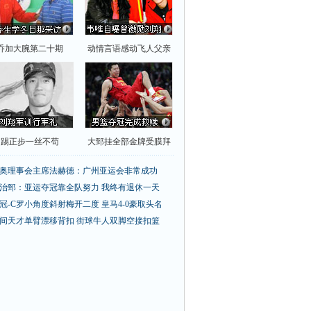
乔加大腕第二十期
动情言语感动飞人父亲
踢正步一丝不苟
大郅挂全部金牌受膜拜
奥理事会主席法赫德：广州亚运会非常成功
治郅：亚运夺冠靠全队努力 我终有退休一天
冠-C罗小角度斜射梅开二度 皇马4-0豪取头名
间天才单臂漂移背扣
街球牛人双脚空接扣篮