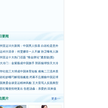
日要闻
州亚运10大新闻：中国男人惊喜 白岩松是意外
运40大语录：何雯娜非一人不嫁 孙卫曝有人脉
州亚运十大热门话题 “惟金牌论”遭质疑(图)
大冷门：金紫薇成中国旗手 郭跃输球惊天大冷
华社批三大球成中国体育短板 难掩二三流本质
岩松妙嘴巧解现场尴尬 闭幕不忘揶揄中国足球
国奥委会谈亚运精神风貌 王大雷骂人反面典型
苏红曝曾拒绝复出 告慰汤淼：亲爱的 回来值
点图片
更多>>