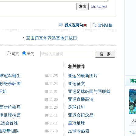
[Ctrl+Enter]
我来说两句
(
0
)
复制链接
直击归真堂养熊基地开放日
网页
新闻
相关推荐
足球冠军诞生
亚运的最新图片
10-11-25
博
秒绝杀韩国
亚运征文
10-11-24
开始
亚运足球韩国与阿联酋
10-11-21
亚运直播高清
10-11-20
西对抗格局
足球鞋钉
10-11-20
港足球拉票
亚运会纪念品
10-11-11
大
亚运会首胜
皇冠足球
10-11-11
吉斯斯坦队
足球冷热箱
10-11-10
王