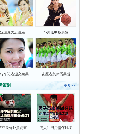
亚运最美志愿者
小周迅助威男篮
行车记者漂亮娇美
志愿者集体秀美腿
运策划
更多>>
西亚天价外援调查
飞人让男足情何以堪