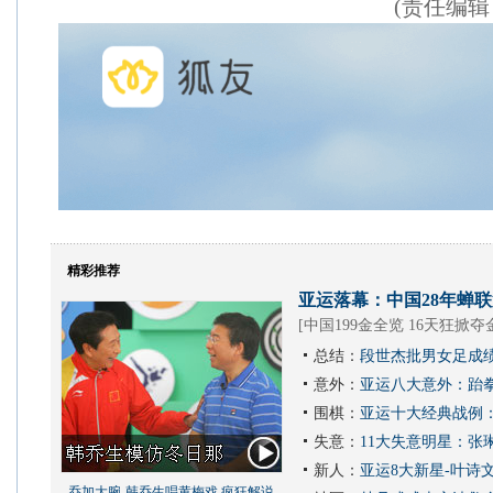
(责任编辑
精彩推荐
亚运落幕：中国28年蝉联第
[
中国199金全览 16天狂掀夺
总结：
段世杰批男女足成
意外：
亚运八大意外：跆
围棋：
亚运十大经典战例
失意：
11大失意明星：张
新人：
亚运8大新星-叶诗
乔加大腕-韩乔生唱黄梅戏 疯狂解说