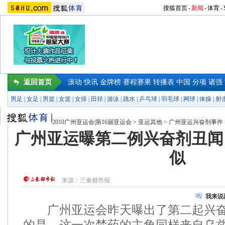
搜狐首页
-
新闻
-
体育
-
返回首页
滚动
快讯
金牌榜
赛程赛果
转播表
中国
分项
诸强
男足
|
女足
|
男篮
|
女篮
|
女排
|
田径
|
游泳
|
跳水
|
乒乓球
|
羽毛球
|
网球
|
体操
|
射
2010广州亚运会|第16届亚运会
>
亚运其他
>
广州亚运兴奋剂事件
广州亚运曝第二例兴奋剂丑闻
似
来源：
三秦都市报
我来说
广州亚运会昨天曝出了第二起兴奋