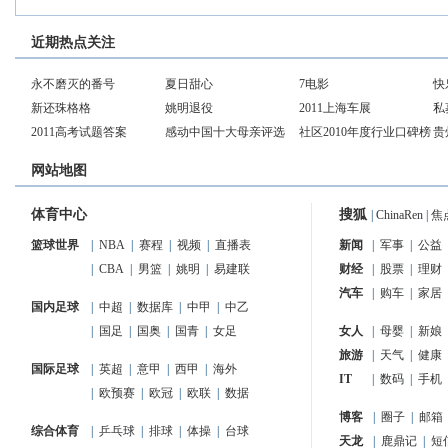
近期热点关注
永不磨灭的番号
夏日甜心
7电影
快
新还珠格格
姚明退役
2011上海车展
私
2011高考试题答案
感动中国十大母亲评选
社区2010年度行业口碑榜
贵
网站地图
体育中心
搜狐
|
ChinaRen
|
焦
篮球世界
|
NBA
|
赛程
|
视频
|
直播表
新闻
|
军事
|
公益
|
CBA
|
男篮
|
姚明
|
易建联
财经
|
股票
|
理财
汽车
|
购车
|
家居
国内足球
|
中超
|
数据库
|
中甲
|
中乙
|
国足
|
国奥
|
国青
|
女足
女人
|
母婴
|
新娘
旅游
|
天气
|
健康
国际足球
|
英超
|
意甲
|
西甲
|
海外
IT
|
数码
|
手机
|
欧预赛
|
欧冠
|
欧联
|
数据
博客
|
圈子
|
邮箱
综合体育
|
乒乓球
|
排球
|
体操
|
台球
天龙
|
鹿鼎记
|
短