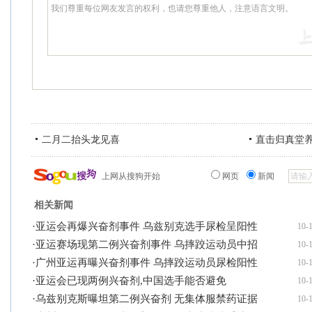
二月二抬头龙见喜
直击归真堂
上网从搜狗开始
网页
新闻
相关新闻
·
亚运会再爆兴奋剂事件 乌兹别克选手尿检呈阳性
10-
·
亚运赛场现第二例兴奋剂事件 乌摔跤运动员中招
10-
·
广州亚运再曝兴奋剂事件 乌摔跤运动员尿检阳性
10-
·
亚运会已现两例兴奋剂,中国选手能否避免
10-
·
乌兹别克斯曝坦第二例兴奋剂 无集体服禁药证据
10-