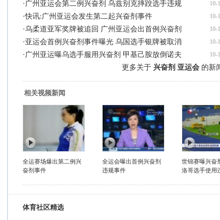
·
广州亚运会第二例兴奋剂 乌兹别克摔跤选手违规
10-
·
快讯:广州亚运会发生第二起兴奋剂事件
10-
·
乌柔道亚军奖牌被追回 广州亚运会出首例兴奋剂
10-
·
亚运会首例兴奋剂事件曝光 乌国选手银牌被取消
10-
·
广州亚运曝乌选手服用兴奋剂 甲基己胺放倒诺夫
10-
更多关于
兴奋剂 亚运会
的新闻
相关视频新闻
全运赛场爆出第二例兴
全运会曝出首例兴奋剂
世锦赛曝兴奋剂
奋剂事件
违规事件
洛哥选手使用违
体育社区精选