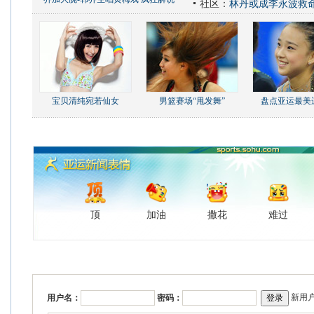
社区：
林丹或成李永波救
宝贝清纯宛若仙女
男篮赛场“甩发舞”
盘点亚运最美
顶
加油
撒花
难过
新用
用户名：
密码：