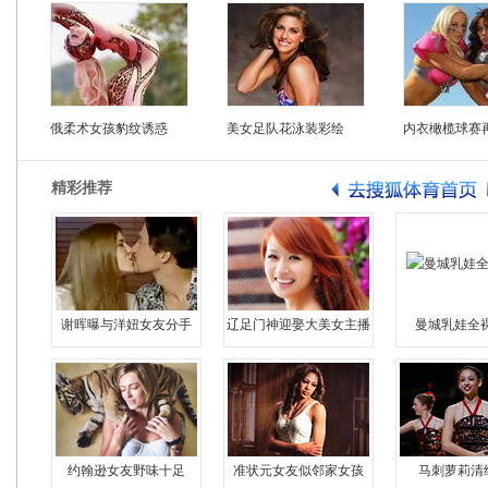
俄柔术女孩豹纹诱惑
美女足队花泳装彩绘
内衣橄榄球赛
精彩推荐
谢晖曝与洋妞女友分手
辽足门神迎娶大美女主播
曼城乳娃全
约翰逊女友野味十足
准状元女友似邻家女孩
马刺萝莉清