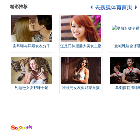
精彩推荐
谢晖曝与洋妞女友分手
辽足门神迎娶大美女主播
曼城乳娃全裸遮
约翰逊女友野味十足
准状元女友似邻家女孩
马刺萝莉清纯