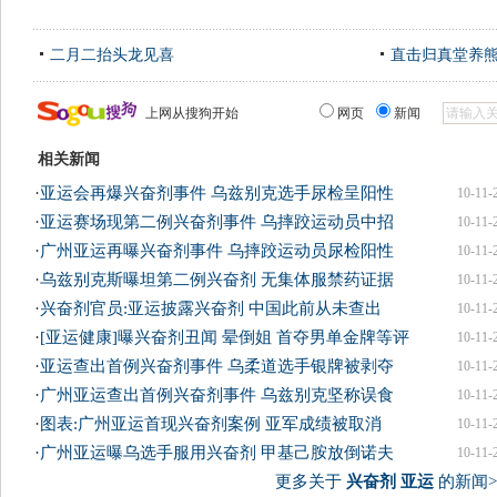
二月二抬头龙见喜
直击归真堂养
上网从搜狗开始
网页
新闻
相关新闻
·
亚运会再爆兴奋剂事件 乌兹别克选手尿检呈阳性
10-11-
·
亚运赛场现第二例兴奋剂事件 乌摔跤运动员中招
10-11-
·
广州亚运再曝兴奋剂事件 乌摔跤运动员尿检阳性
10-11-
·
乌兹别克斯曝坦第二例兴奋剂 无集体服禁药证据
10-11-
·
兴奋剂官员:亚运披露兴奋剂 中国此前从未查出
10-11-
·
[亚运健康]曝兴奋剂丑闻 晕倒姐 首夺男单金牌等评
10-11-
·
亚运查出首例兴奋剂事件 乌柔道选手银牌被剥夺
10-11-
·
广州亚运查出首例兴奋剂事件 乌兹别克坚称误食
10-11-
·
图表:广州亚运首现兴奋剂案例 亚军成绩被取消
10-11-
·
广州亚运曝乌选手服用兴奋剂 甲基己胺放倒诺夫
10-11-
更多关于
兴奋剂 亚运
的新闻>