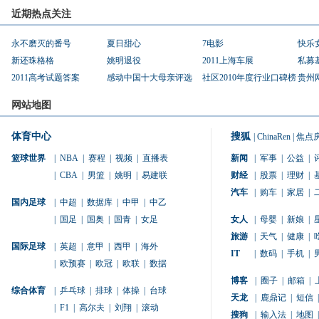
近期热点关注
永不磨灭的番号
夏日甜心
7电影
快乐
新还珠格格
姚明退役
2011上海车展
私募
2011高考试题答案
感动中国十大母亲评选
社区2010年度行业口碑榜
贵州
网站地图
体育中心
搜狐
|
ChinaRen
|
焦点
篮球世界
|
NBA
|
赛程
|
视频
|
直播表
新闻
|
军事
|
公益
|
|
CBA
|
男篮
|
姚明
|
易建联
财经
|
股票
|
理财
|
汽车
|
购车
|
家居
|
国内足球
|
中超
|
数据库
|
中甲
|
中乙
|
国足
|
国奥
|
国青
|
女足
女人
|
母婴
|
新娘
|
旅游
|
天气
|
健康
|
国际足球
|
英超
|
意甲
|
西甲
|
海外
IT
|
数码
|
手机
|
|
欧预赛
|
欧冠
|
欧联
|
数据
博客
|
圈子
|
邮箱
|
综合体育
|
乒乓球
|
排球
|
体操
|
台球
天龙
|
鹿鼎记
|
短信
|
|
F1
|
高尔夫
|
刘翔
|
滚动
搜狗
|
输入法
|
地图
|