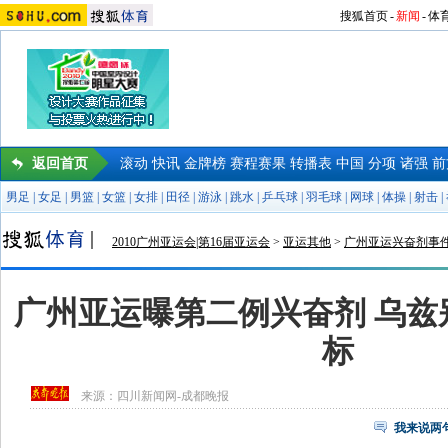
搜狐首页
-
新闻
-
体
返回首页
滚动
快讯
金牌榜
赛程赛果
转播表
中国
分项
诸强
前
男足
|
女足
|
男篮
|
女篮
|
女排
|
田径
|
游泳
|
跳水
|
乒乓球
|
羽毛球
|
网球
|
体操
|
射击
|
2010广州亚运会|第16届亚运会
>
亚运其他
>
广州亚运兴奋剂事
广州亚运曝第二例兴奋剂 乌兹
标
来源：
四川新闻网-成都晚报
我来说两