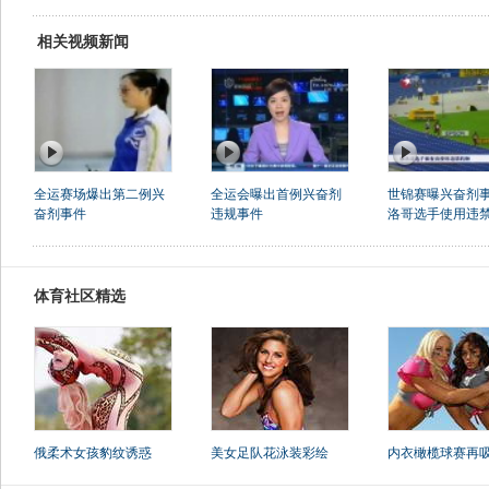
相关视频新闻
全运赛场爆出第二例兴
全运会曝出首例兴奋剂
世锦赛曝兴奋剂事
奋剂事件
违规事件
洛哥选手使用违禁.
体育社区精选
俄柔术女孩豹纹诱惑
美女足队花泳装彩绘
内衣橄榄球赛再