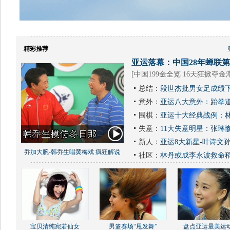
精彩推荐
亚运落幕：中国28年蝉联第1
[
中国199金全览 16天狂掀夺金
总结：
段世杰批男女足成绩下
意外：
亚运八大意外：跆拳道
围棋：
亚运十大经典战例：林
失意：
11大失意明星：张琳
新人：
亚运8大新星-叶诗文
乔加大腕-韩乔生唱黄梅戏 疯狂解说
社区：
林丹或成李永波救命
宝贝清纯宛若仙女
男篮赛场“甩发舞”
盘点亚运最美运