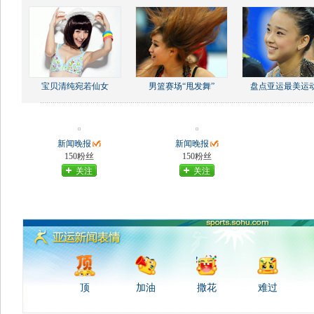
宝贝清纯宛若仙女
男篮赛场“甩发舞”
盘点亚运最美运
新闻晚报
新闻晚报
150粉丝
150粉丝
关注
关注
顶
加油
撒花
难过