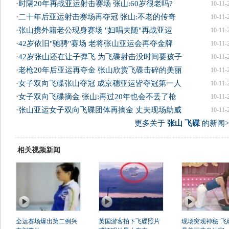
·
时隔20年再战亚运射击赛场 张山:60岁很老吗?
10-11-
·
二十年后亚运射击赛场再夺冠 张山:不老的传奇
10-11-
·
张山携外籍老公现身赛场 "妇唱夫随"再战亚运
10-11-
·
42岁依旧"驰骋"赛场 老将张山亚运会再夺金牌
10-11-
·
42岁张山还在让子弹飞 为飞碟射击没时间要孩子
10-11-
·
老枪20年后亚运再夺金 张山欣赏飞碟击碎的美丽
10-11-
·
女子双向飞碟张山夺冠 成京穗亚运皆夺冠第一人
10-11-
·
女子双向飞碟摘金 张山:再过20年也会不丢了枪
10-11-
·
张山亚运女子双向飞碟团体再摘金 丈夫现场助威
10-11-
更多关于
张山 飞碟
的新闻>
相关视频新闻
全运赛场爆出第二例兴
英国游客拍下飞碟照片
现场突现神秘"飞碟