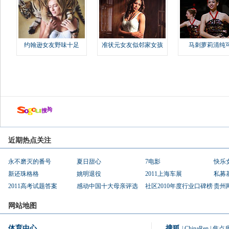
约翰逊女友野味十足
准状元女友似邻家女孩
马刺萝莉清纯
近期热点关注
永不磨灭的番号
夏日甜心
7电影
快乐
新还珠格格
姚明退役
2011上海车展
私募
2011高考试题答案
感动中国十大母亲评选
社区2010年度行业口碑榜
贵州
网站地图
体育中心
搜狐
|
ChinaRen
|
焦点