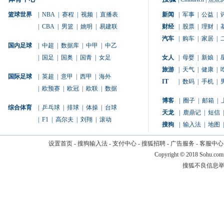
篮球世界
|
NBA
|
赛程
|
视频
|
直播表
新闻
|
军事
|
公益
|
|
CBA
|
男篮
|
姚明
|
易建联
财经
|
股票
|
理财
|
汽车
|
购车
|
家居
|
国内足球
|
中超
|
数据库
|
中甲
|
中乙
|
国足
|
国奥
|
国青
|
女足
女人
|
母婴
|
新娘
|
旅游
|
天气
|
健康
|
国际足球
|
英超
|
意甲
|
西甲
|
海外
IT
|
数码
|
手机
|
|
欧预赛
|
欧冠
|
欧联
|
数据
博客
|
圈子
|
邮箱
|
综合体育
|
乒乓球
|
排球
|
体操
|
台球
天龙
|
鹿鼎记
|
短信
|
|
F1
|
高尔夫
|
刘翔
|
滚动
搜狗
|
输入法
|
地图
|
设置首页
-
搜狗输入法
-
支付中心
-
搜狐招聘
-
广告服务
-
客服中心
Copyright
©
2018 Sohu.com
搜狐不良信息