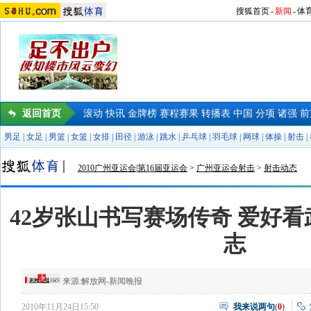
搜狐首页
-
新闻
-
体
返回首页
滚动
快讯
金牌榜
赛程赛果
转播表
中国
分项
诸强
前
男足
|
女足
|
男篮
|
女篮
|
女排
|
田径
|
游泳
|
跳水
|
乒乓球
|
羽毛球
|
网球
|
体操
|
射击
|
2010广州亚运会|第16届亚运会
>
广州亚运会射击
>
射击动态
42岁张山书写赛场传奇 爱好
志
来源:
解放网-新闻晚报
2010年11月24日15:50
我来说两句
(
0
)