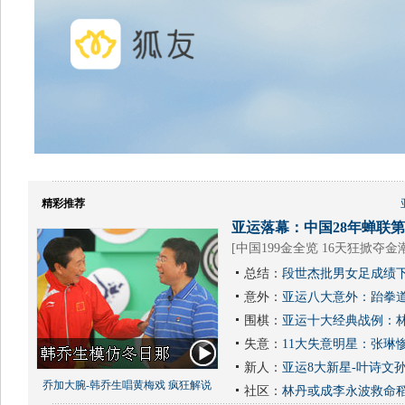
精彩推荐
亚运落幕：中国28年蝉联第1
[
中国199金全览 16天狂掀夺金
总结：
段世杰批男女足成绩下
意外：
亚运八大意外：跆拳道
围棋：
亚运十大经典战例：林
失意：
11大失意明星：张琳
新人：
亚运8大新星-叶诗文
乔加大腕-韩乔生唱黄梅戏 疯狂解说
社区：
林丹或成李永波救命