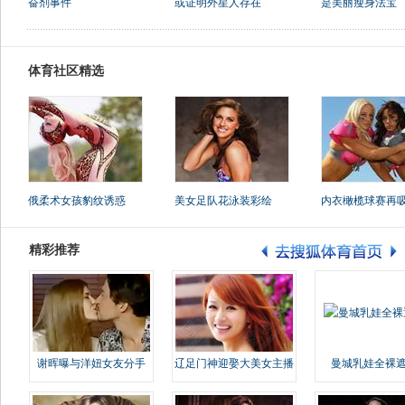
奋剂事件
或证明外星人存在
是美丽瘦身法宝
体育社区精选
俄柔术女孩豹纹诱惑
美女足队花泳装彩绘
内衣橄榄球赛再
精彩推荐
谢晖曝与洋妞女友分手
辽足门神迎娶大美女主播
曼城乳娃全裸遮