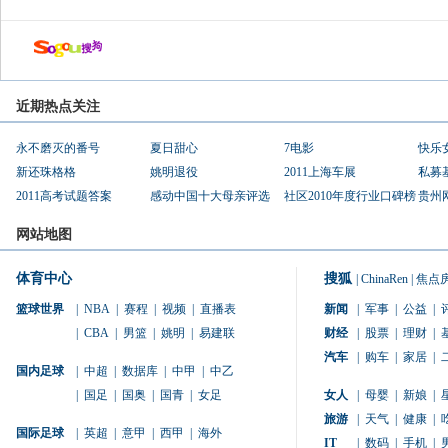
近期热点关注
永不磨灭的番号
夏日甜心
7电影
快乐
新还珠格格
姚明退役
2011上海车展
私募
2011高考试题答案
感动中国十大母亲评选
社区2010年度行业口碑榜
贵州
网站地图
体育中心
搜狐
|
ChinaRen
|
焦点
篮球世界
|
NBA
|
赛程
|
视频
|
直播表
新闻
|
军事
|
公益
|
|
CBA
|
男篮
|
姚明
|
易建联
财经
|
股票
|
理财
|
汽车
|
购车
|
家居
|
国内足球
|
中超
|
数据库
|
中甲
|
中乙
|
国足
|
国奥
|
国青
|
女足
女人
|
母婴
|
新娘
|
旅游
|
天气
|
健康
|
国际足球
|
英超
|
意甲
|
西甲
|
海外
IT
|
数码
|
手机
|