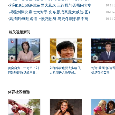
·
刘翔19点50决战留两大悬念 三连冠与否需问大史
10-11-
·
揭秘刘翔决赛七大对手 史冬鹏成其最大威胁(图)
10-11-
·
高清图:刘翔跑道上慢跑热身 与史冬鹏形影不离
10-11-
相关视频新闻
黄奕自费三十万拍下刘
刘翔感冒也要去多哈 飞
刘翔"蒙面"抵达香
翔跑鞋助阵汤淼早日..
人称能进入决赛就..
机场引起轰动
体育社区精选