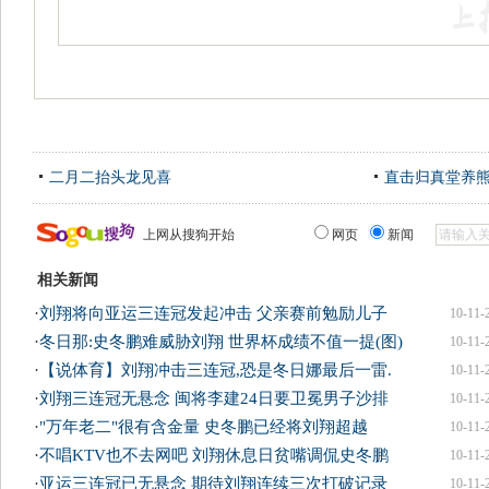
二月二抬头龙见喜
直击归真堂养
上网从搜狗开始
网页
新闻
相关新闻
·
刘翔将向亚运三连冠发起冲击 父亲赛前勉励儿子
10-11-
·
冬日那:史冬鹏难威胁刘翔 世界杯成绩不值一提(图)
10-11-
·
【说体育】刘翔冲击三连冠,恐是冬日娜最后一雷.
10-11-
·
刘翔三连冠无悬念 闽将李建24日要卫冕男子沙排
10-11-
·
"万年老二"很有含金量 史冬鹏已经将刘翔超越
10-11-
·
不唱KTV也不去网吧 刘翔休息日贫嘴调侃史冬鹏
10-11-
·
亚运三连冠已无悬念 期待刘翔连续三次打破记录
10-11-