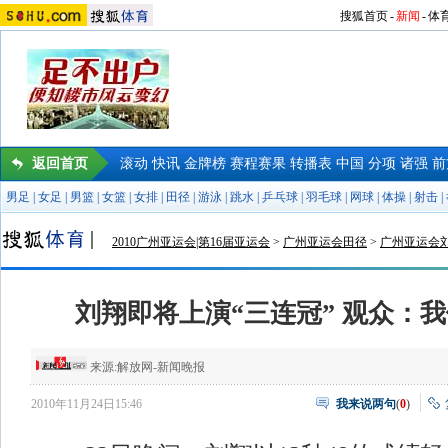
搜狐首页
-
新闻
-
体
返回首页
滚动
快讯
金牌榜
赛程赛果
转播表
中国
分项
诸强
前
男足
|
女足
|
男篮
|
女篮
|
女排
|
田径
|
游泳
|
跳水
|
乒乓球
|
羽毛球
|
网球
|
体操
|
射击
|
2010广州亚运会|第16届亚运会
>
广州亚运会田径
>
广州亚运会
刘翔即将上演“三连冠” 观众：
来源:
解放网-新闻晚报
2010年11月24日15:46
我来说两句
(
0
)