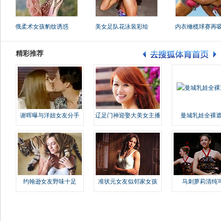
俄柔术女孩豹纹诱惑
美女足队花泳装彩绘
内衣橄榄球赛再
精彩推荐
谢晖曝与洋妞女友分手
辽足门神迎娶大美女主播
曼城乳娃全裸遮
约翰逊女友野味十足
准状元女友似邻家女孩
马刺萝莉清纯