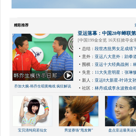
精彩推荐
亚运落幕：中国28年蝉联第1
[
中国199金全览 16天狂掀夺金
总结：
段世杰批男女足成绩下
意外：
亚运八大意外：跆拳道
围棋：
亚运十大经典战例：林
失意：
11大失意明星：张琳
新人：
亚运8大新星-叶诗文
乔加大腕-韩乔生唱黄梅戏 疯狂解说
社区：
林丹或成李永波救命
宝贝清纯宛若仙女
男篮赛场“甩发舞”
盘点亚运最美运