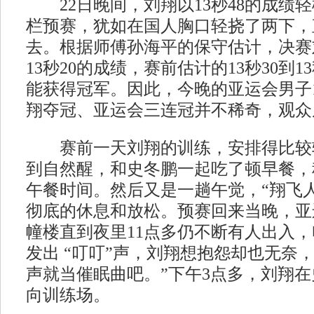
22日晚间，刘翔以13秒48的成绩轻
栏预赛，犹如在国人胸口轻挠了两下，
去。根据师傅孙海平的保守估计，决赛
13秒20的成绩，赛前估计的13秒30到1
能获得冠军。因此，今晚的亚运会男子1
翔夺冠、亚运会三连冠并不稀奇，观众
赛前一天刘翔的训练，安排得比较轻
到自然醒，和史冬鹏一起吃了顿早餐，
午餐时间。然后又是一趟午觉，“翔飞
彻底的休息和放松。预赛回来当晚，亚
幢楼直到夜里11点多仍不断有人出入
发出 “叮叮”声，刘翔想抱怨却也无奈
声就当催眠曲吧。”下午3点多，刘翔
向训练场。