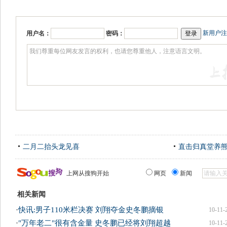
新用户注
用户名：
密码：
二月二抬头龙见喜
直击归真堂养
上网从搜狗开始
网页
新闻
相关新闻
·
快讯:男子110米栏决赛 刘翔夺金史冬鹏摘银
10-11-
·
"万年老二"很有含金量 史冬鹏已经将刘翔超越
10-11-