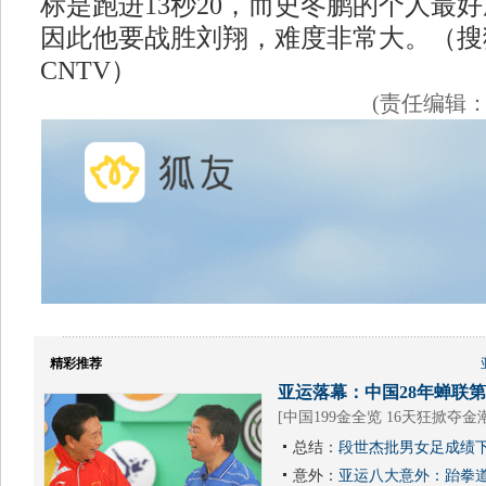
标是跑进13秒20，而史冬鹏的个人最好
因此他要战胜刘翔，难度非常大。（搜狐
CNTV）
(责任编辑
精彩推荐
亚运落幕：中国28年蝉联第1
[
中国199金全览 16天狂掀夺金
总结：
段世杰批男女足成绩下
意外：
亚运八大意外：跆拳道