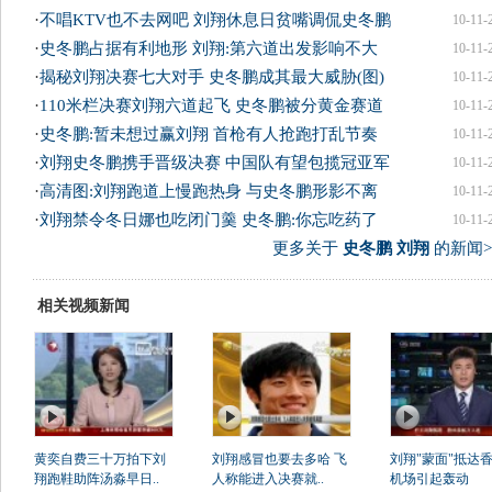
·
不唱KTV也不去网吧 刘翔休息日贫嘴调侃史冬鹏
10-11-
·
史冬鹏占据有利地形 刘翔:第六道出发影响不大
10-11-
·
揭秘刘翔决赛七大对手 史冬鹏成其最大威胁(图)
10-11-
·
110米栏决赛刘翔六道起飞 史冬鹏被分黄金赛道
10-11-
·
史冬鹏:暂未想过赢刘翔 首枪有人抢跑打乱节奏
10-11-
·
刘翔史冬鹏携手晋级决赛 中国队有望包揽冠亚军
10-11-
·
高清图:刘翔跑道上慢跑热身 与史冬鹏形影不离
10-11-
·
刘翔禁令冬日娜也吃闭门羹 史冬鹏:你忘吃药了
10-11-
更多关于
史冬鹏 刘翔
的新闻>
相关视频新闻
黄奕自费三十万拍下刘
刘翔感冒也要去多哈 飞
刘翔"蒙面"抵达香
翔跑鞋助阵汤淼早日..
人称能进入决赛就..
机场引起轰动