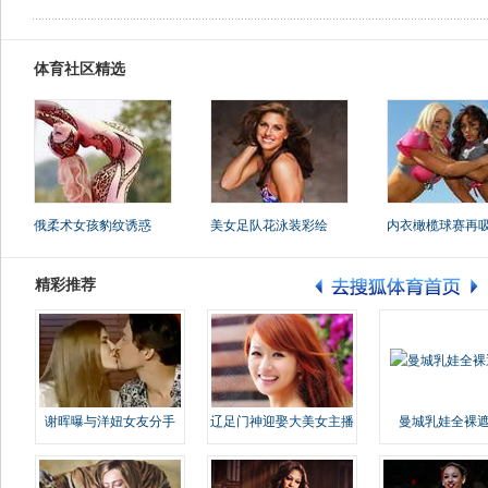
体育社区精选
俄柔术女孩豹纹诱惑
美女足队花泳装彩绘
内衣橄榄球赛再
精彩推荐
谢晖曝与洋妞女友分手
辽足门神迎娶大美女主播
曼城乳娃全裸遮