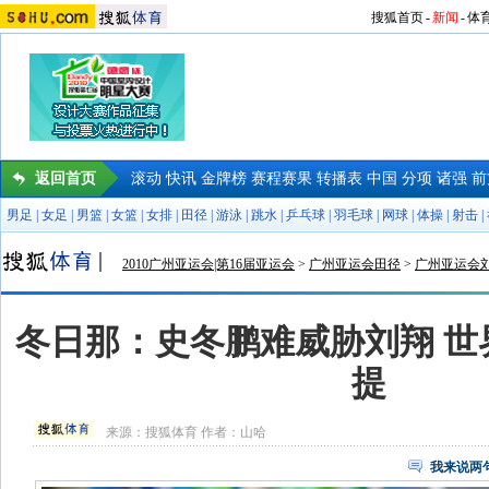
搜狐首页
-
新闻
-
体
返回首页
滚动
快讯
金牌榜
赛程赛果
转播表
中国
分项
诸强
前
男足
|
女足
|
男篮
|
女篮
|
女排
|
田径
|
游泳
|
跳水
|
乒乓球
|
羽毛球
|
网球
|
体操
|
射击
|
2010广州亚运会|第16届亚运会
>
广州亚运会田径
>
广州亚运会
冬日那：史冬鹏难威胁刘翔 世
提
来源：
搜狐体育
作者：山哈
我来说两