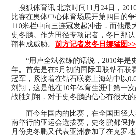
搜狐体育讯 北京时间11月24日，20
比赛在奥体中心体育场展开第四日的争
110米栏中向三连冠发起冲击，而他最
史冬鹏。作为田径专项记者，冬日那认
翔构成威胁。
前方记者发冬日娜猛图>
“用卢全斌教练的话说，2010年是
年。首先是在5月初的国际田联钻石联
冠军，紧接着在钻石联赛上海站中以0.
刘翔，这是他在10年体育生涯中第一
战胜刘翔，对于史冬鹏的信心有很大的
而今年国内的比赛，在全国田径大
南举行的亚运会选拔赛，史冬鹏都保持
月份史冬鹏又代表亚洲参加了在克罗地