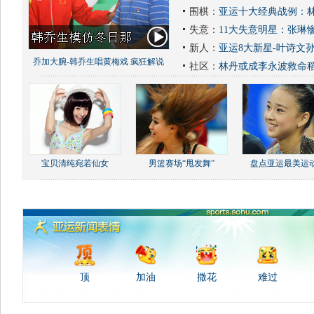
围棋：
亚运十大经典战例：林
失意：
11大失意明星：张琳
新人：
亚运8大新星-叶诗文
乔加大腕-韩乔生唱黄梅戏 疯狂解说
社区：
林丹或成李永波救命
宝贝清纯宛若仙女
男篮赛场“甩发舞”
盘点亚运最美运
顶
加油
撒花
难过