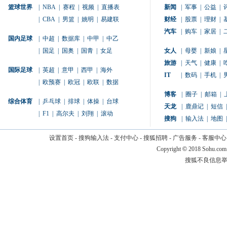
篮球世界
|
NBA
|
赛程
|
视频
|
直播表
新闻
|
军事
|
公益
|
|
CBA
|
男篮
|
姚明
|
易建联
财经
|
股票
|
理财
|
汽车
|
购车
|
家居
|
国内足球
|
中超
|
数据库
|
中甲
|
中乙
|
国足
|
国奥
|
国青
|
女足
女人
|
母婴
|
新娘
|
旅游
|
天气
|
健康
|
国际足球
|
英超
|
意甲
|
西甲
|
海外
IT
|
数码
|
手机
|
|
欧预赛
|
欧冠
|
欧联
|
数据
博客
|
圈子
|
邮箱
|
综合体育
|
乒乓球
|
排球
|
体操
|
台球
天龙
|
鹿鼎记
|
短信
|
|
F1
|
高尔夫
|
刘翔
|
滚动
搜狗
|
输入法
|
地图
|
设置首页
-
搜狗输入法
-
支付中心
-
搜狐招聘
-
广告服务
-
客服中心
Copyright
©
2018 Sohu.com
搜狐不良信息