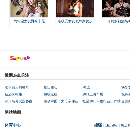
约翰逊女友野味十足
准状元女友似邻家女孩
马刺萝莉清纯
近期热点关注
永不磨灭的番号
夏日甜心
7电影
快乐
新还珠格格
姚明退役
2011上海车展
私募
2011高考试题答案
感动中国十大母亲评选
社区2010年度行业口碑榜
贵州
网站地图
体育中心
搜狐
|
ChinaRen
|
焦点