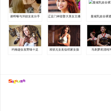
谢晖曝与洋妞女友分手
辽足门神迎娶大美女主播
曼城乳娃全裸遮
约翰逊女友野味十足
准状元女友似邻家女孩
马刺萝莉清纯