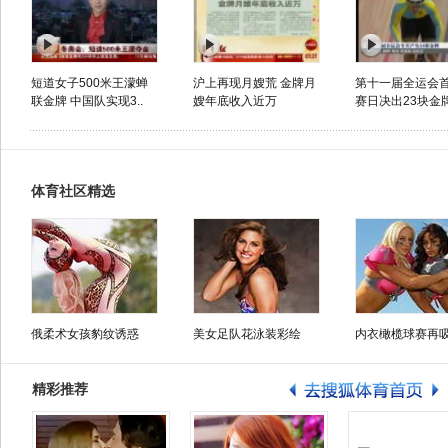
短道女子500米王濛蝉
沪上再现月嫂荒 金牌月
第十一届全运会
联金牌 中国队实现3..
嫂年底收入近万
赛日决出23块金
体育社区精选
俄柔术女孩豹纹诱惑
美女足队花泳装彩绘
内衣橄榄球赛再
精彩推荐