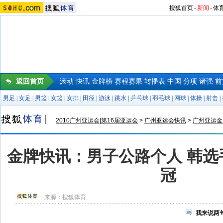
搜狐首页
-
新闻
-
体
返回首页
滚动
快讯
金牌榜
赛程赛果
转播表
中国
分项
诸强
前
男足
|
女足
|
男篮
|
女篮
|
女排
|
田径
|
游泳
|
跳水
|
乒乓球
|
羽毛球
|
网球
|
体操
|
射击
|
2010广州亚运会|第16届亚运会
>
广州亚运会快讯
>
广州亚运金
金牌快讯：男子公路个人 韩选
冠
来源：
搜狐体育
我来说两