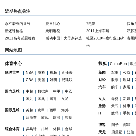
近期热点关注
永不磨灭的番号
夏日甜心
7电影
快乐
新还珠格格
姚明退役
2011上海车展
私募
2011高考试题答案
感动中国十大母亲评选
社区2010年度行业口碑
贵州
榜
网站地图
体育中心
搜狐
|
ChinaRen
|
焦
篮球世界
|
NBA
|
赛程
|
视频
|
直播表
新闻
|
军事
|
公益
|
|
CBA
|
男篮
|
姚明
|
易建联
财经
|
股票
|
理财
|
汽车
|
购车
|
家居
|
国内足球
|
中超
|
数据库
|
中甲
|
中乙
|
国足
|
国奥
|
国青
|
女足
女人
|
母婴
|
新娘
|
旅游
|
天气
|
健康
|
国际足球
|
英超
|
意甲
|
西甲
|
海外
IT
|
数码
|
手机
|
|
欧预赛
|
欧冠
|
欧联
|
数据
博客
|
圈子
|
邮箱
|
综合体育
|
乒乓球
|
排球
|
体操
|
台球
天龙
|
鹿鼎记
|
短信