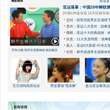
亚运首
精彩推荐
亚运落幕：中国28年蝉联第
[
中国199金全览 16天狂掀夺金
总结：
段世杰批男女足成绩下
意外：
亚运八大意外：跆拳道
围棋：
亚运十大经典战例：林
失意：
11大失意明星：张琳
新人：
亚运8大新星-叶诗文
乔加大腕-韩乔生唱黄梅戏 疯狂解说
社区：
林丹或成李永波救命
宝贝清纯宛若仙女
男篮赛场“甩发舞”
盘点亚运最美运
新闻表情