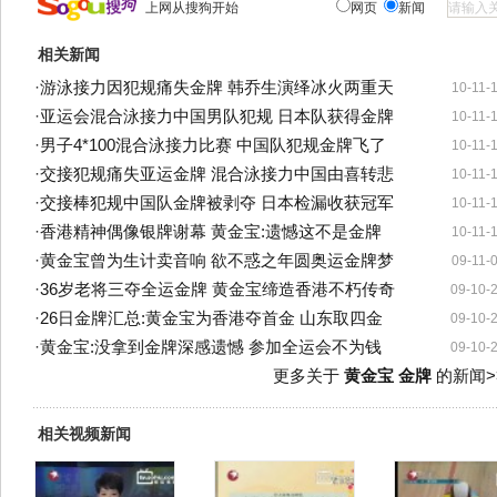
上网从搜狗开始
网页
新闻
相关新闻
·
游泳接力因犯规痛失金牌 韩乔生演绎冰火两重天
10-11-
·
亚运会混合泳接力中国男队犯规 日本队获得金牌
10-11-
·
男子4*100混合泳接力比赛 中国队犯规金牌飞了
10-11-
·
交接犯规痛失亚运金牌 混合泳接力中国由喜转悲
10-11-
·
交接棒犯规中国队金牌被剥夺 日本检漏收获冠军
10-11-
·
香港精神偶像银牌谢幕 黄金宝:遗憾这不是金牌
10-11-
·
黄金宝曾为生计卖音响 欲不惑之年圆奥运金牌梦
09-11-
·
36岁老将三夺全运金牌 黄金宝缔造香港不朽传奇
09-10-
·
26日金牌汇总:黄金宝为香港夺首金 山东取四金
09-10-
·
黄金宝:没拿到金牌深感遗憾 参加全运会不为钱
09-10-
更多关于
黄金宝 金牌
的新闻>
相关视频新闻