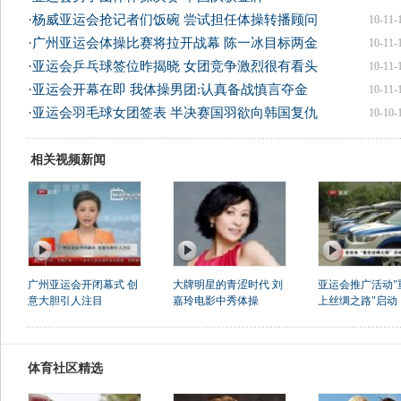
·
杨威亚运会抢记者们饭碗 尝试担任体操转播顾问
10-11-
·
广州亚运会体操比赛将拉开战幕 陈一冰目标两金
10-11-
·
亚运会乒乓球签位昨揭晓 女团竞争激烈很有看头
10-11-
·
亚运会开幕在即 我体操男团:认真备战慎言夺金
10-11-
·
亚运会羽毛球女团签表 半决赛国羽欲向韩国复仇
10-10-
相关视频新闻
广州亚运会开闭幕式 创
大牌明星的青涩时代 刘
亚运会推广活动"
意大胆引人注目
嘉玲电影中秀体操
上丝绸之路"启动
体育社区精选