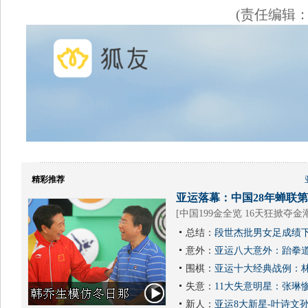
(责任编辑
精彩推荐
亚运落幕：中国28年蝉联第1
[
中国199金全览 16天狂掀夺金
总结：
段世杰批男女足成绩下
意外：
亚运八大意外：跆拳道
围棋：
亚运十大经典战例：林
失意：
11大失意明星：张琳
新人：
亚运8大新星-叶诗文