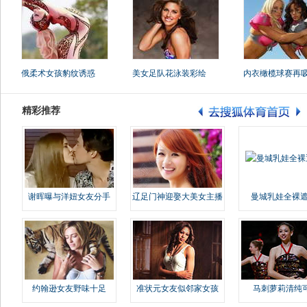
俄柔术女孩豹纹诱惑
美女足队花泳装彩绘
内衣橄榄球赛再
精彩推荐
谢晖曝与洋妞女友分手
辽足门神迎娶大美女主播
曼城乳娃全裸遮
约翰逊女友野味十足
准状元女友似邻家女孩
马刺萝莉清纯