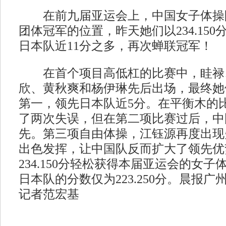
在前九届亚运会上，中国女子体操
团体冠军的位置，昨天她们以234.15
日本队近11分之多，再次蝉联冠军！
在首个项目高低杠的比赛中，眭禄
欣、黄秋爽和杨伊琳先后出场，最终她们以
第一，领先日本队近5分。在平衡木的
了两次失误，但在第二项比赛过后，中
先。第三项自由体操，江钰源再度出现
出色发挥，让中国队反而扩大了领先优
234.150分轻松获得本届亚运会的女
日本队的分数仅为223.250分。晨报广州
记者范宏基