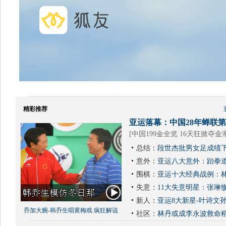
精彩推荐
亚运落幕：中国28年蝉联第1
[
中国199金全览 16天狂掀夺金
总结：
段世杰批男女足成绩下
意外：
亚运八大意外：跆拳道
围棋：
亚运十大经典战例：林
失意：
11大失意明星：张琳
新人：
亚运8大新星-叶诗文
乔加大腕-韩乔生唱黄梅戏 疯狂解说
社区：
林丹或成李永波救命