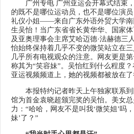
广州专电 广州亚运会开幕式结束，
的既不是哪位运动员，也不是哪位演员
礼仪小姐——来自广东外语外贸大学南
生吴怡！当广东省省长黄华华、国家体
及亚奥理事会主席艾哈迈德·法赫德三
怡始终保持着几乎不变的微笑站立在三
几乎所有电视观众的注意。网友更是第
称其为“笑容妹”。吴怡红到什么程度
亚运视频频道上，她的视频都被放在了
本报特约记者昨天上午独家联系到
馆为首金袁晓超颁完奖的吴怡。美女总
力：“哈哈，网友不是叫我‘微笑姐’吗，
妹’了？”