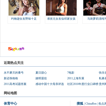
约翰逊女友野味十足
准状元女友似邻家女孩
马刺萝莉清纯
近期热点关注
永不磨灭的番号
夏日甜心
7电影
快乐
新还珠格格
姚明退役
2011上海车展
私募
2011高考试题答案
感动中国十大母亲评选
社区2010年度行业口碑榜
贵州
网站地图
体育中心
搜狐
|
ChinaRen
|
焦点