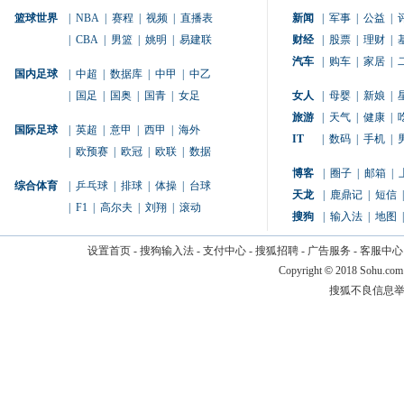
篮球世界
|
NBA
|
赛程
|
视频
|
直播表
新闻
|
军事
|
公益
|
|
CBA
|
男篮
|
姚明
|
易建联
财经
|
股票
|
理财
|
汽车
|
购车
|
家居
|
国内足球
|
中超
|
数据库
|
中甲
|
中乙
|
国足
|
国奥
|
国青
|
女足
女人
|
母婴
|
新娘
|
旅游
|
天气
|
健康
|
国际足球
|
英超
|
意甲
|
西甲
|
海外
IT
|
数码
|
手机
|
|
欧预赛
|
欧冠
|
欧联
|
数据
博客
|
圈子
|
邮箱
|
综合体育
|
乒乓球
|
排球
|
体操
|
台球
天龙
|
鹿鼎记
|
短信
|
|
F1
|
高尔夫
|
刘翔
|
滚动
搜狗
|
输入法
|
地图
|
设置首页
-
搜狗输入法
-
支付中心
-
搜狐招聘
-
广告服务
-
客服中心
Copyright
©
2018 Sohu.com
搜狐不良信息