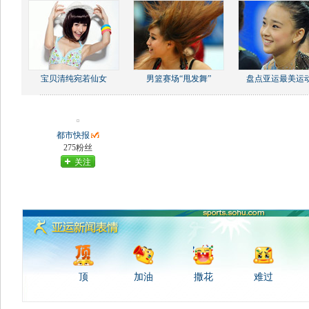
宝贝清纯宛若仙女
男篮赛场“甩发舞”
盘点亚运最美运
都市快报
275粉丝
关注
顶
加油
撒花
难过