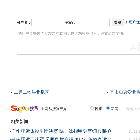
新用户注
用户名：
密码：
二月二抬头龙见喜
直击归真堂养
上网从搜狗开始
网页
新闻
相关新闻
·
广州亚运体操男团决赛 陈一冰指甲刻字细心保护
10-11-
·
错失亚运三连冠 吴鹏目标直指2012年伦敦奥运会
10-11-