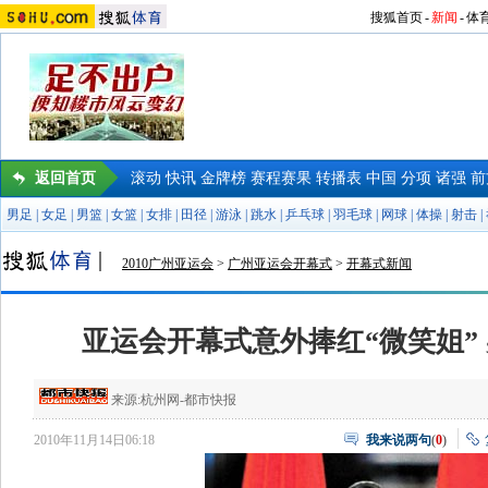
搜狐首页
-
新闻
-
体
返回首页
滚动
快讯
金牌榜
赛程赛果
转播表
中国
分项
诸强
前
男足
|
女足
|
男篮
|
女篮
|
女排
|
田径
|
游泳
|
跳水
|
乒乓球
|
羽毛球
|
网球
|
体操
|
射击
|
2010广州亚运会
>
广州亚运会开幕式
>
开幕式新闻
亚运会开幕式意外捧红“微笑姐”
来源:
杭州网-都市快报
2010年11月14日06:18
我来说两句
(
0
)