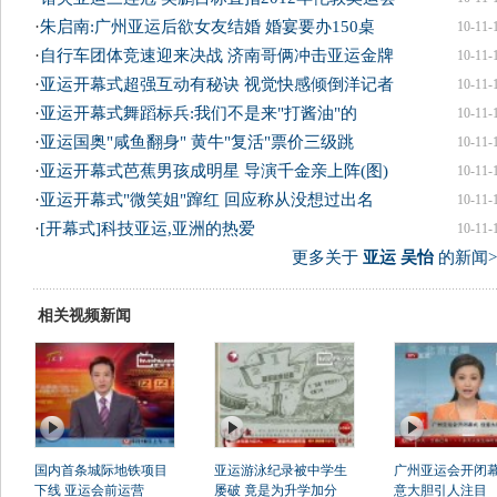
·
朱启南:广州亚运后欲女友结婚 婚宴要办150桌
10-11-
·
自行车团体竞速迎来决战 济南哥俩冲击亚运金牌
10-11-
·
亚运开幕式超强互动有秘诀 视觉快感倾倒洋记者
10-11-
·
亚运开幕式舞蹈标兵:我们不是来"打酱油"的
10-11-
·
亚运国奥"咸鱼翻身" 黄牛"复活"票价三级跳
10-11-
·
亚运开幕式芭蕉男孩成明星 导演千金亲上阵(图)
10-11-
·
亚运开幕式"微笑姐"蹿红 回应称从没想过出名
10-11-
·
[开幕式]科技亚运,亚洲的热爱
10-11-
更多关于
亚运 吴怡
的新闻>
相关视频新闻
国内首条城际地铁项目
亚运游泳纪录被中学生
广州亚运会开闭幕
下线 亚运会前运营
屡破 竟是为升学加分
意大胆引人注目