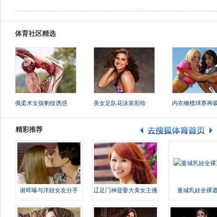
体育社区精选
俄柔术女孩豹纹诱惑
美女足队花泳装彩绘
内衣橄榄球赛再
精彩推荐
谢晖曝与洋妞女友分手
辽足门神迎娶大美女主播
曼城乳娃全裸遮