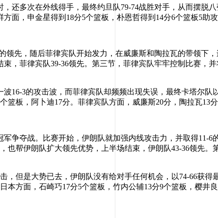
多次在外线得手，最终约旦队79-74战胜对手，从而摆脱八强
鲜方面，申金星得到18分5个篮板，朴恩哲得到14分6个篮板5助攻
的领先，随后菲律宾队开始发力，在威廉斯和陶拉瓦的带领下，
菲律宾队39-36领先。第三节，菲律宾队牢牢控制比赛，并将分
6-3的攻击波，而菲律宾队却频频出现失误，最终卡塔尔队以8
个篮板，阿卜迪17分。菲律宾队方面，威廉斯20分，陶拉瓦13分
夺战。比赛开始，伊朗队就加强内线攻击力，并取得11-6的领
，也帮伊朗队扩大领先优势，上半场结束，伊朗队43-36领先
但是大势已去，伊朗队没有给对手任何机会，以74-66获得
。日本方面，石崎巧17分5个篮板，竹内公辅13分9个篮板，樱井良