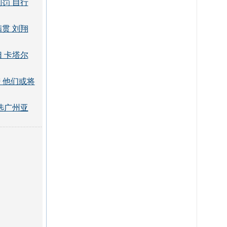
罚 自行
贯 刘翔
 卡塔尔
 他们或将
选广州亚