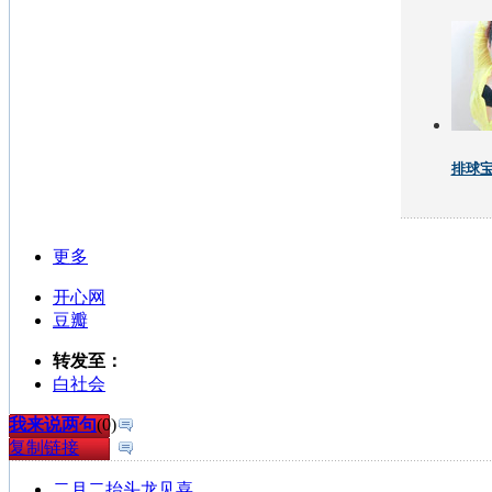
排球
更多
开心网
豆瓣
转发至：
白社会
我来说两句
(
0
)
复制链接
二月二抬头龙见喜