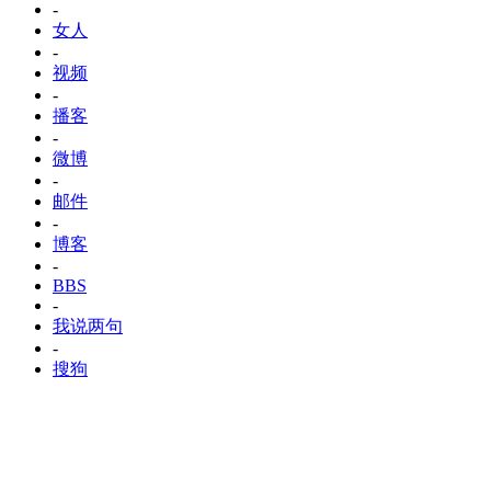
-
女人
-
视频
-
播客
-
微博
-
邮件
-
博客
-
BBS
-
我说两句
-
搜狗