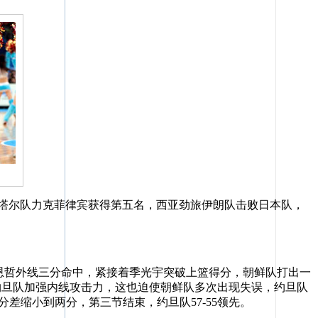
卡塔尔队力克菲律宾获得第五名，西亚劲旅伊朗队击败日本队，
恩哲外线三分命中，紧接着季光宇突破上篮得分，朝鲜队打出一
，约旦队加强内线攻击力，这也迫使朝鲜队多次出现失误，约旦队
差缩小到两分，第三节结束，约旦队57-55领先。