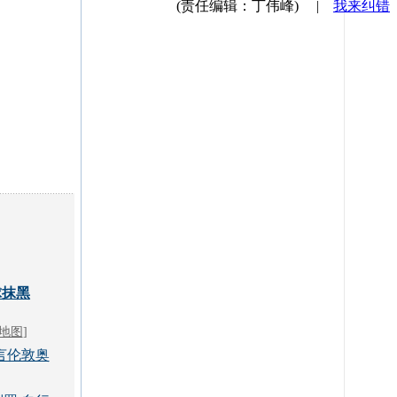
(责任编辑：丁伟峰)
|
我来纠错
球抹黑
地图
]
言伦敦奥