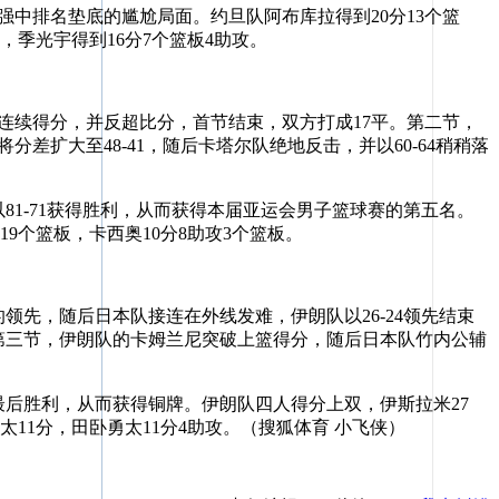
中排名垫底的尴尬局面。约旦队阿布库拉得到20分13个篮
，季光宇得到16分7个篮板4助攻。
连续得分，并反超比分，首节结束，双方打成17平。第二节，
差扩大至48-41，随后卡塔尔队绝地反击，并以60-64稍稍落
1-71获得胜利，从而获得本届亚运会男子篮球赛的第五名。
19个篮板，卡西奥10分8助攻3个篮板。
先，随后日本队接连在外线发难，伊朗队以26-24领先结束
。第三节，伊朗队的卡姆兰尼突破上篮得分，随后日本队竹内公辅
最后胜利，从而获得铜牌。伊朗队四人得分上双，伊斯拉米27
太11分，田卧勇太11分4助攻。（搜狐体育 小飞侠）