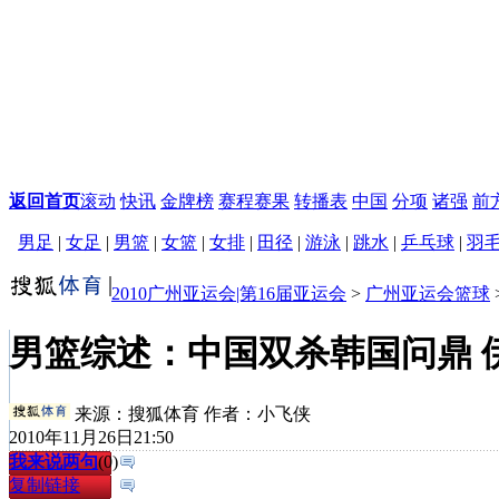
返回首页
滚动
快讯
金牌榜
赛程赛果
转播表
中国
分项
诸强
前
男足
|
女足
|
男篮
|
女篮
|
女排
|
田径
|
游泳
|
跳水
|
乒乓球
|
羽
2010广州亚运会|第16届亚运会
>
广州亚运会篮球
男篮综述：中国双杀韩国问鼎 
来源：
搜狐体育
作者：小飞侠
2010年11月26日21:50
我来说两句
(
0
)
复制链接