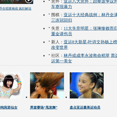
意外：
亚运八大意外：跆拳道争议判
车赛现暴力
乔生唱黄梅戏 疯狂解说
围棋：
亚运十大经典战例：林丹全满
三连冠回归
失意：
11大失意明星：张琳惨败而归
重金请伤员
新人：
亚运8大新星-叶诗文孙杨上榜
改变世界
社区：
林丹或成李永波救命稻草
票
运第一美女
清纯宛若仙女
男篮赛场“甩发舞”
盘点亚运最美运动员