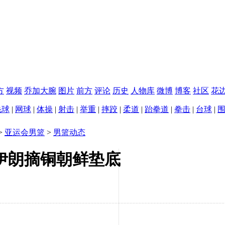
方
视频
乔加大腕
图片
前方
评论
历史
人物库
微博
博客
社区
花
毛球
|
网球
|
体操
|
射击
|
举重
|
摔跤
|
柔道
|
跆拳道
|
拳击
|
台球
|
>
亚运会男篮
>
男篮动态
伊朗摘铜朝鲜垫底