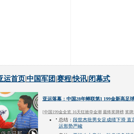
亚运首页
|
中国军团
|
赛程
|
快讯
|
闭幕式
亚运落幕：中国28年蝉联第1 199金新高足
[
中国199金全览 16天狂掀夺金潮
最终奖牌榜
奖牌
总结：
段世杰批男女足成绩下滑 直
运形势严峻