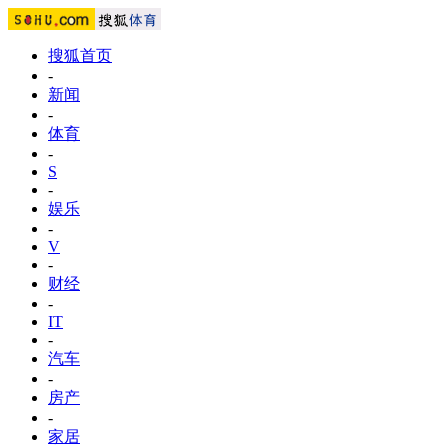
搜狐首页
-
新闻
-
体育
-
S
-
娱乐
-
V
-
财经
-
IT
-
汽车
-
房产
-
家居