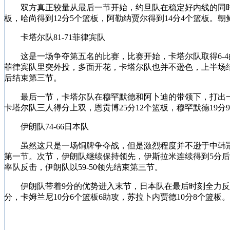
双方真正较量从最后一节开始，约旦队在稳定好内线的同时，还
板，哈尚得到12分5个篮板，阿勒纳贾尔得到14分4个篮板。朝
卡塔尔队81-71菲律宾队
这是一场争夺第五名的比赛，比赛开始，卡塔尔队取得6-4
菲律宾队里突外投，多面开花，卡塔尔队也并不逊色，上半场结束，
后结束第三节。
最后一节，卡塔尔队在穆罕默德和阿卜迪的带领下，打出一波1
卡塔尔队三人得分上双，恩贡博25分12个篮板，穆罕默德19分9
伊朗队74-66日本队
虽然这只是一场铜牌争夺战，但是激烈程度并不逊于中韩冠军争
第一节。次节，伊朗队继续保持领先，伊斯拉米连续得到5分后
率队反击，伊朗队以59-50领先结束第三节。
伊朗队带着9分的优势进入末节，日本队在最后时刻全力反击，
分，卡姆兰尼10分6个篮板6助攻，苏拉卜内贾德10分8个篮板