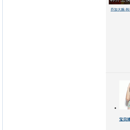
乔加大腕-韩
宝贝