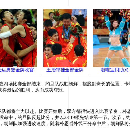
亚运男篮金牌收官
王治郅挂全部金牌
啦啦宝贝助兴
官战四场比赛全部结束，约旦队战胜朝鲜，摆脱副班长的位置，
获得最后的胜利，从而成功夺冠。
队都将全力以赴。比赛开始后，双方都很快进入比赛节奏，朴
跳投命中，约旦队反超比分，并以23-19领先结束第一节。次节
三节，朝鲜队加强进攻速度，随着朴恩哲外线三分命中后，朝鲜队将分