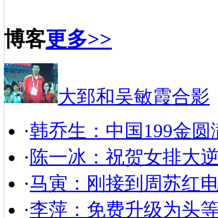
博客
更多>>
大郅和吴敏霞合影
·
韩乔生：中国199金圆
·
陈一冰：祝贺女排大
·
马寅：刚接到周苏红
·
李萍：免费升级为头