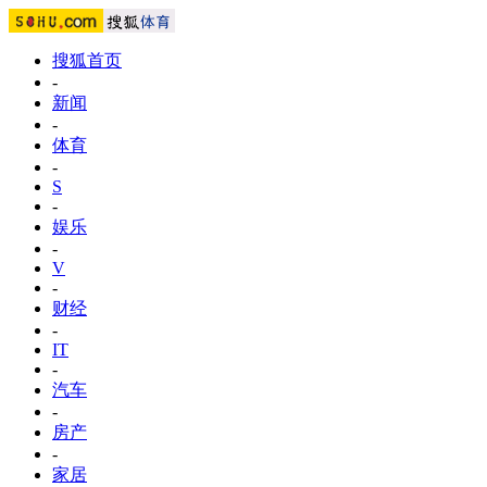
搜狐首页
-
新闻
-
体育
-
S
-
娱乐
-
V
-
财经
-
IT
-
汽车
-
房产
-
家居