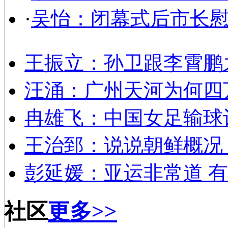
·
吴怡：闭幕式后市长
王振立：孙卫跟李霄鹏
汪涌：广州天河为何四
冉雄飞：中国女足输球
王治郅：说说朝鲜概况
彭延媛：亚运非常道 有
社区
更多>>