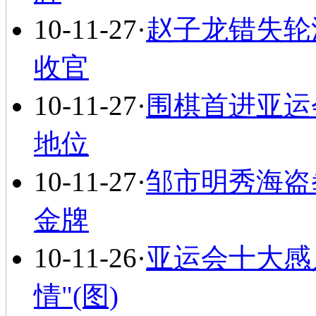
10-11-27
·
赵子龙错失轮
收官
10-11-27
·
围棋首进亚运
地位
10-11-27
·
邹市明秀海盗
金牌
10-11-26
·
亚运会十大感
情"(图)