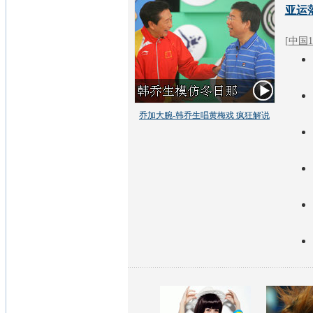
亚运
[
中国1
乔加大腕-韩乔生唱黄梅戏 疯狂解说