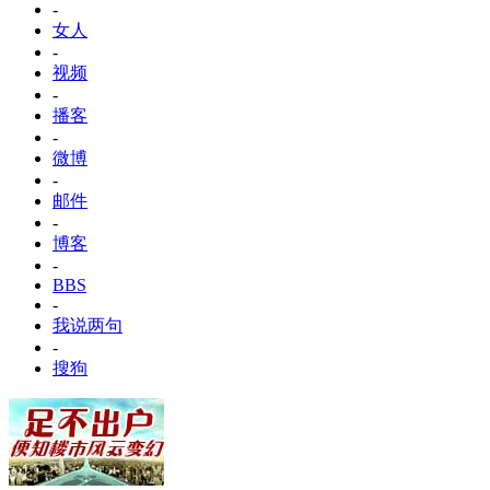
-
女人
-
视频
-
播客
-
微博
-
邮件
-
博客
-
BBS
-
我说两句
-
搜狗