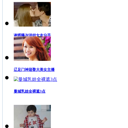
谢晖曝与洋妞女友分手
辽足门神迎娶大美女主播
曼城乳娃全裸遮3点