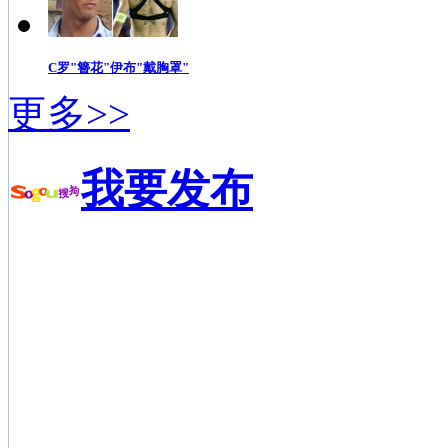
C罗"簪花"伊布"戴胸罩"
更多>>
我要发布