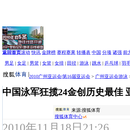
返回首页
滚动
快讯
金牌榜
赛程赛果
转播表
中国
分项
诸强
前
男足
|
女足
|
男篮
|
女篮
|
女排
|
田径
|
游泳
|
跳水
|
乒乓球
|
羽
2010广州亚运会|第16届亚运会
>
广州亚运会游泳
中国泳军狂揽24金创历史最佳
来源:
搜狐体育
搜狐体育中心
2010年11月18日21:26