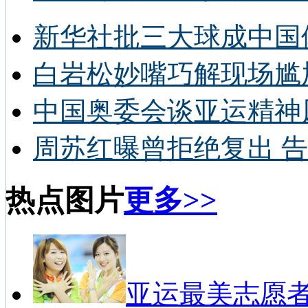
新华社批三大球成中国
白岩松妙嘴巧解现场尴
中国奥委会谈亚运精神
周苏红曝曾拒绝复出 告
热点图片
更多>>
亚运最美志愿