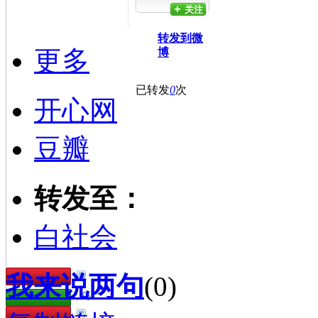
关注
转发到微
更多
博
已转发
0
次
开心网
豆瓣
转发至：
白社会
我来说两句
(
0
)