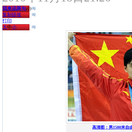
我来说两句
(
0
)
复制链接
打印
大
中
小
高清图：男1500米