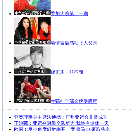
乔加大腕第二十期
动情言语感动飞人父亲
踢正步一丝不苟
大郅挂全部金牌受膜拜
亚奥理事会主席法赫德：广州亚运会非常成功
王治郅：亚运夺冠靠全队努力 我终有退休一天
欧冠-C罗小角度斜射梅开二度 皇马4-0豪取头名