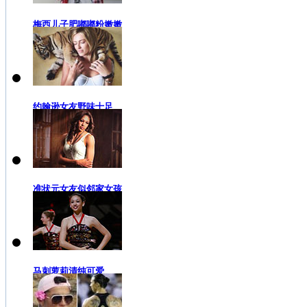
梅西儿子肥嘟嘟粉嫩嫩
约翰逊女友野味十足
准状元女友似邻家女孩
马刺萝莉清纯可爱