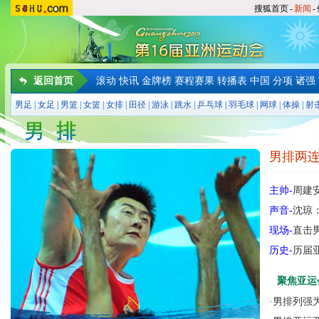
搜狐首页
-
新闻
-
返回首页
滚动
快讯
金牌榜
赛程赛果
转播表
中国
分项
诸强
男足
|
女足
|
男篮
|
女篮
|
女排
|
田径
|
游泳
|
跳水
|
乒乓球
|
羽毛球
|
网球
|
体操
|
射
男排两连
主帅-
周建
声音-
沈琼
现场-
直击
历史-
历届
聚焦亚运
·
男排列强