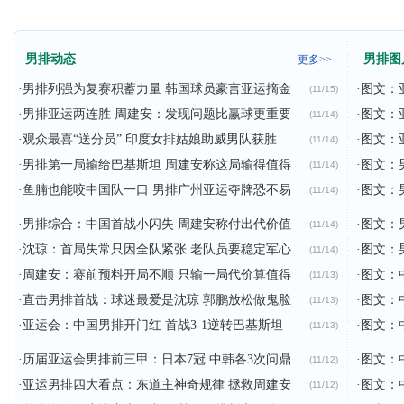
男排动态
男排图
更多>>
·
男排列强为复赛积蓄力量 韩国球员豪言亚运摘金
·
图文：
(11/15)
·
男排亚运两连胜 周建安：发现问题比赢球更重要
·
图文：
(11/14)
·
观众最喜“送分员” 印度女排姑娘助威男队获胜
·
图文：
(11/14)
·
男排第一局输给巴基斯坦 周建安称这局输得值得
·
图文：
(11/14)
·
鱼腩也能咬中国队一口 男排广州亚运夺牌恐不易
·
图文：
(11/14)
·
男排综合：中国首战小闪失 周建安称付出代价值
·
图文：
(11/14)
·
沈琼：首局失常只因全队紧张 老队员要稳定军心
·
图文：
(11/14)
·
周建安：赛前预料开局不顺 只输一局代价算值得
·
图文：
(11/13)
·
直击男排首战：球迷最爱是沈琼 郭鹏放松做鬼脸
·
图文：
(11/13)
·
亚运会：中国男排开门红 首战3-1逆转巴基斯坦
·
图文：
(11/13)
·
历届亚运会男排前三甲：日本7冠 中韩各3次问鼎
·
图文：
(11/12)
·
亚运男排四大看点：东道主神奇规律 拯救周建安
·
图文：
(11/12)