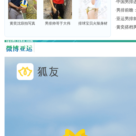
·
中国男排
·
男排前瞻
·
亚运男排
黄奕沈琼拍写真
男排帅哥于大伟
排球宝贝火辣身材
·
黄奕搭档男