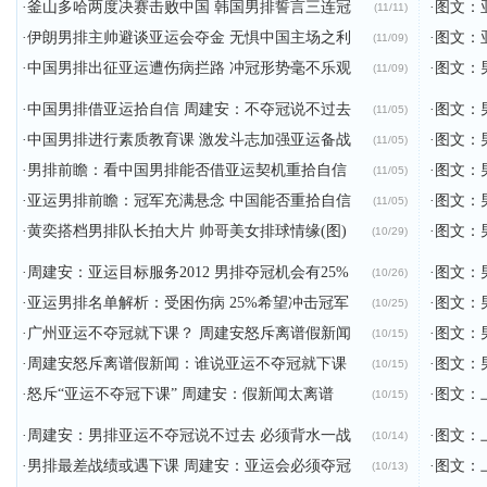
·
釜山多哈两度决赛击败中国 韩国男排誓言三连冠
·
图文：
(11/11)
·
伊朗男排主帅避谈亚运会夺金 无惧中国主场之利
·
图文：
(11/09)
·
中国男排出征亚运遭伤病拦路 冲冠形势毫不乐观
·
图文：
(11/09)
·
中国男排借亚运拾自信 周建安：不夺冠说不过去
·
图文：
(11/05)
·
中国男排进行素质教育课 激发斗志加强亚运备战
·
图文：
(11/05)
·
男排前瞻：看中国男排能否借亚运契机重拾自信
·
图文：
(11/05)
·
亚运男排前瞻：冠军充满悬念 中国能否重拾自信
·
图文：
(11/05)
·
黄奕搭档男排队长拍大片 帅哥美女排球情缘(图)
·
图文：
(10/29)
·
周建安：亚运目标服务2012 男排夺冠机会有25%
·
图文：
(10/26)
·
亚运男排名单解析：受困伤病 25%希望冲击冠军
·
图文：
(10/25)
·
广州亚运不夺冠就下课？ 周建安怒斥离谱假新闻
·
图文：
(10/15)
·
周建安怒斥离谱假新闻：谁说亚运不夺冠就下课
·
图文：
(10/15)
·
怒斥“亚运不夺冠下课” 周建安：假新闻太离谱
·
图文：
(10/15)
·
周建安：男排亚运不夺冠说不过去 必须背水一战
·
图文：
(10/14)
·
男排最差战绩或遇下课 周建安：亚运会必须夺冠
·
图文：
(10/13)