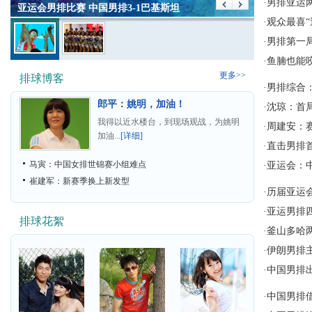
·
男排亚运
啦啦宝贝助阵唐朝男排 男排队员帅气十足
·
观众最喜“
·
男排第一
·
鱼腩也能
更多>>
排球博客
·
男排综合
郎平：姚明，加油！
·
沈琼：首
我得以近水楼台，到现场观战，为姚明
·
周建安：
加油...
[详细]
·
直击男排
马寅：中国女排世锦赛小组难点
·
亚运会：中
崔建军：新赛季换上新发型
·
历届亚运会
·
亚运男排
排球花絮
·
釜山多哈
·
伊朗男排
·
中国男排
·
中国男排