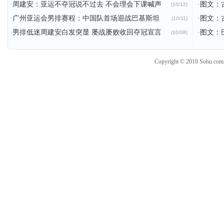
·
周建安：亚运不夺冠说不过去 不会理会下课喊声
·
图文：
(10/12)
·
广州亚运会男排赛程：中国队首场迎战巴基斯坦
·
图文：
(10/11)
·
男排低迷周建安白发突显 屡战屡败收回夺冠宣言
·
图文：
(10/08)
Copyright © 2010 Sohu.co