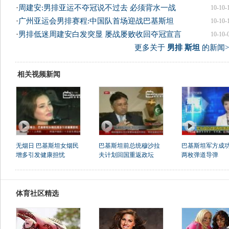
·
周建安:男排亚运不夺冠说不过去 必须背水一战
10-10-
·
广州亚运会男排赛程:中国队首场迎战巴基斯坦
10-10-
·
男排低迷周建安白发突显 屡战屡败收回夺冠宣言
10-10-
更多关于
男排 斯坦
的新闻>
相关视频新闻
无烟日 巴基斯坦女烟民
巴基斯坦前总统穆沙拉
巴基斯坦军方成
增多引发健康担忧
夫计划回国重返政坛
两枚弹道导弹
体育社区精选