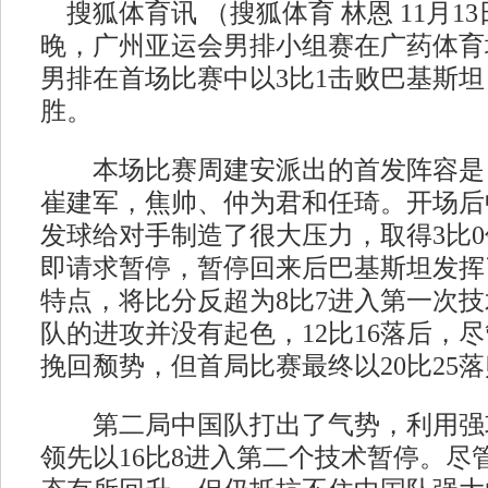
搜狐体育讯 （搜狐体育 林恩 11月13
晚，广州亚运会男排小组赛在广药体育
男排在首场比赛中以3比1击败巴基斯
胜。
本场比赛周建安派出的首发阵容是
崔建军，焦帅、仲为君和任琦。开场后
发球给对手制造了很大压力，取得3比
即请求暂停，暂停回来后巴基斯坦发挥
特点，将比分反超为8比7进入第一次
队的进攻并没有起色，12比16落后，
挽回颓势，但首局比赛最终以20比25
第二局中国队打出了气势，利用强
领先以16比8进入第二个技术暂停。尽