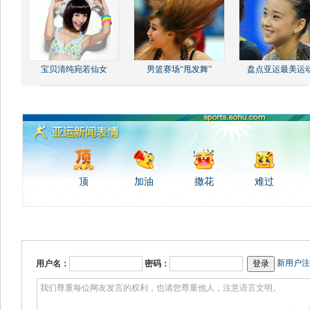
宝贝清纯宛若仙女
男篮赛场“甩发舞”
盘点亚运最美运
顶
加油
撒花
难过
新用户注
用户名：
密码：