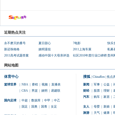
近期热点关注
永不磨灭的番号
夏日甜心
7电影
快乐
新还珠格格
姚明退役
2011上海车展
私募
2011高考试题答案
感动中国十大母亲评选
社区2010年度行业口碑榜
贵州
网站地图
体育中心
搜狐
|
ChinaRen
|
焦点
篮球世界
|
NBA
|
赛程
|
视频
|
直播表
新闻
|
军事
|
公益
|
|
CBA
|
男篮
|
姚明
|
易建联
财经
|
股票
|
理财
|
汽车
|
购车
|
家居
|
国内足球
|
中超
|
数据库
|
中甲
|
中乙
|
国足
|
国奥
|
国青
|
女足
女人
|
母婴
|
新娘
|
旅游
|
天气
|
健康
|