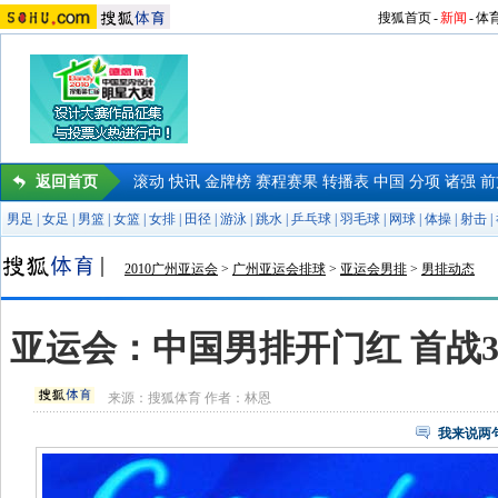
搜狐首页
-
新闻
-
体
返回首页
滚动
快讯
金牌榜
赛程赛果
转播表
中国
分项
诸强
前
男足
|
女足
|
男篮
|
女篮
|
女排
|
田径
|
游泳
|
跳水
|
乒乓球
|
羽毛球
|
网球
|
体操
|
射击
|
2010广州亚运会
>
广州亚运会排球
>
亚运会男排
>
男排动态
亚运会：中国男排开门红 首战3
来源：
搜狐体育
作者：林恩
我来说两