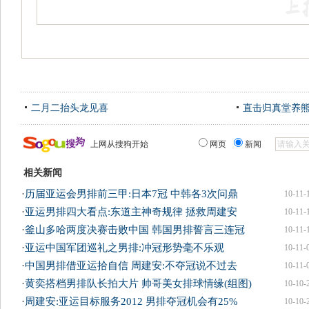
二月二抬头龙见喜
直击归真堂养
上网从搜狗开始
网页
新闻
相关新闻
·
历届亚运会男排前三甲:日本7冠 中韩各3次问鼎
10-11-
·
亚运男排四大看点:东道主神奇规律 拯救周建安
10-11-
·
釜山多哈两度决赛击败中国 韩国男排誓言三连冠
10-11-
·
亚运中国军团巡礼之男排:冲冠形势毫不乐观
10-11-
·
中国男排借亚运拾自信 周建安:不夺冠说不过去
10-11-
·
黄奕搭档男排队长拍大片 帅哥美女排球情缘(组图)
10-10-
·
周建安:亚运目标服务2012 男排夺冠机会有25%
10-10-