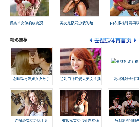
俄柔术女孩豹纹诱惑
美女足队花泳装彩绘
内衣橄榄球赛再
精彩推荐
谢晖曝与洋妞女友分手
辽足门神迎娶大美女主播
曼城乳娃全裸遮
约翰逊女友野味十足
准状元女友似邻家女孩
马刺萝莉清纯