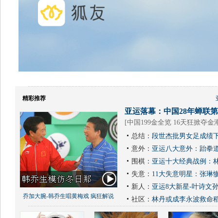
精彩推荐
亚运落幕：中国28年蝉联第1
[
中国199金全览 16天狂掀夺金
总结：
段世杰批男女足成绩下
意外：
亚运八大意外：跆拳道
围棋：
亚运十大经典战例：林
失意：
11大失意明星：张琳
新人：
亚运8大新星-叶诗文
乔加大腕-韩乔生唱黄梅戏 疯狂解说
社区：
林丹或成李永波救命