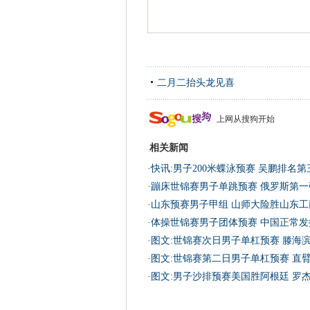
二月二抬头龙见喜
上网从搜狗开始
相关新闻
·
快讯:男子200米蝶泳预赛 吴鹏排名
·
蹦床世锦赛男子单跳预赛 俄罗斯第一
·
山东预赛男子甲组 山师大险胜山东工
·
体操世锦赛男子团体预赛 中国正常发
·
图文:世锦赛次日男子单杠预赛 滕海
·
图文:世锦赛第二日男子单杠预赛 直
·
图文:男子沙排预赛美国胜阿根廷 罗