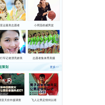
亚运最美志愿者
小周迅助威男篮
行车记者漂亮娇美
志愿者集体秀美腿
运策划
更多>>
西亚天价外援调查
飞人让男足情何以堪