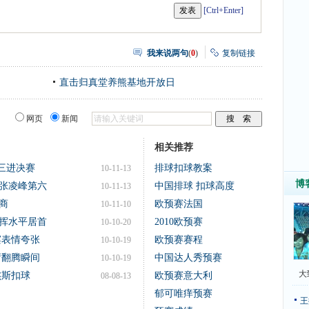
[Ctrl+Enter]
我来说两句
(
0
)
复制链接
直击归真堂养熊基地开放日
网页
新闻
相关推荐
第三进决赛
排球扣球教案
10-11-13
博
张凌峰第六
中国排球 扣球高度
10-11-13
商
欧预赛法国
10-11-10
挥水平居首
2010欧预赛
10-10-20
滨表情夸张
欧预赛赛程
10-10-19
臂翻腾瞬间
中国达人秀预赛
10-10-19
大
杰斯扣球
欧预赛意大利
08-08-13
郁可唯痒预赛
王