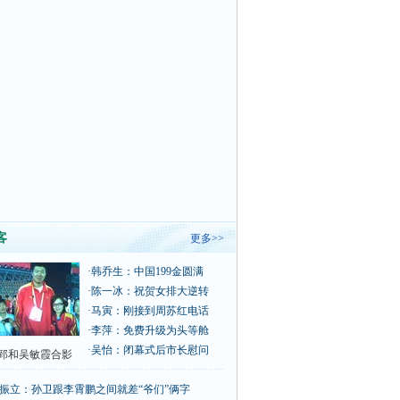
客
更多>>
·
韩乔生：中国199金圆满
·
陈一冰：祝贺女排大逆转
·
马寅：刚接到周苏红电话
·
李萍：免费升级为头等舱
·
吴怡：闭幕式后市长慰问
郅和吴敏霞合影
振立：孙卫跟李霄鹏之间就差“爷们”俩字