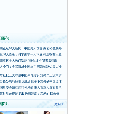
日要闻
州亚运10大新闻：中国男人惊喜 白岩松是意外
运40大语录：何雯娜非一人不嫁 孙卫曝有人脉
州亚运十大热门话题 “惟金牌论”遭质疑(图)
大冷门：金紫薇成中国旗手 郭跃输球惊天大冷
华社批三大球成中国体育短板 难掩二三流本质
岩松妙嘴巧解现场尴尬 闭幕不忘揶揄中国足球
国奥委会谈亚运精神风貌 王大雷骂人反面典型
苏红曝曾拒绝复出 告慰汤淼：亲爱的 回来值
点图片
更多>>