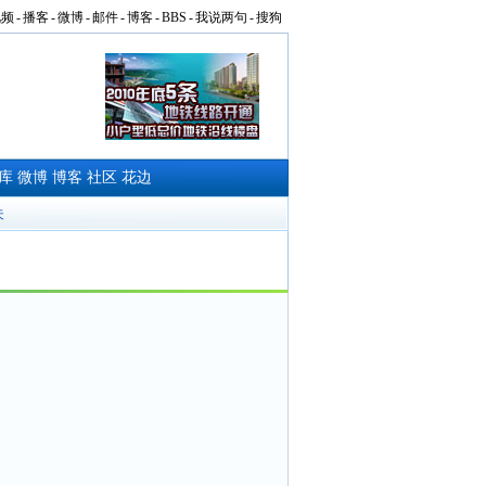
视频
-
播客
-
微博
-
邮件
-
博客
-
BBS
-
我说两句
-
搜狗
库
微博
博客
社区
花边
夫