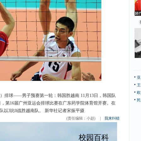
亚
王
欧
）（2）排球——男子预赛第一轮：韩国胜越南 11月13日，韩国队
民
，第16届广州亚运会排球比赛在广东药学院体育馆开赛。在
队以3比0战胜越南队。 新华社记者宋振平摄
(责任编辑：小赵)
|
我来纠错