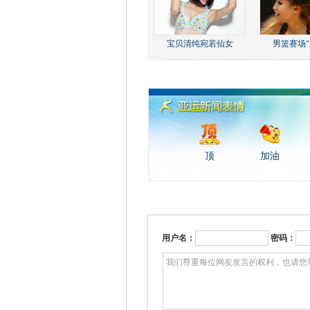
宝贝清纯宛若仙女
男篮赛场“
顶
加油
用户名：
密码：