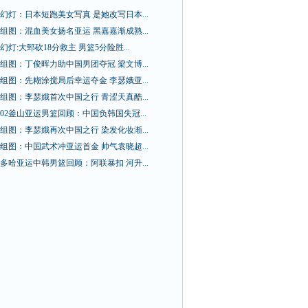
幻灯：日本短跑美女写真 是她改写日本...
组图：混血美女扬名亚运 黑嘉嘉渐成熟...
幻灯:大郅砍18分救主 男篮5分险胜...
组图：丁俊晖力助中国男团夺冠 梁文博...
组图：先糊涂搅局后幸运夺金 李瑟娥亚...
组图：李瑟娥首次中国之行 青涩天真酷...
02釜山亚运男篮回顾：中国负韩国失冠...
组图：李瑟娥再次中国之行 染发化妆渐...
组图：中国武术冲亚运首金 帅气袁晓超...
多哈亚运中韩男篮回顾：阿联暴扣 河升...