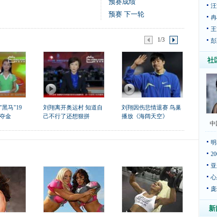
预赛成绩
汪
预赛 下一轮
冉
王
1/3
彭
社
黑马"19
刘翔离开奥运村 知道自
刘翔因伤悲情退赛 鸟巢
夺金
己不行了还想狠拼
播放《海阔天空》
中
明
2
亚
心
庞
新