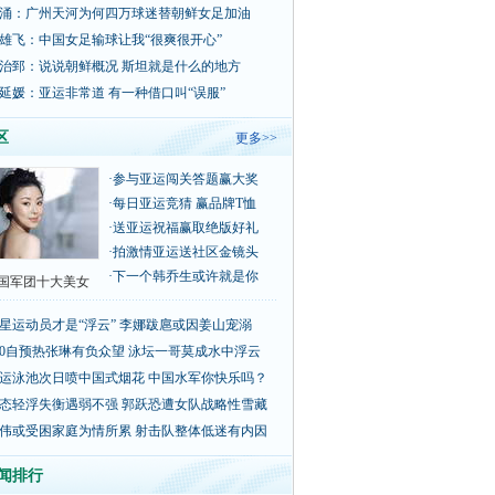
涌：广州天河为何四万球迷替朝鲜女足加油
雄飞：中国女足输球让我“很爽很开心”
治郅：说说朝鲜概况 斯坦就是什么的地方
延媛：亚运非常道 有一种借口叫“误服”
区
更多>>
·
参与亚运闯关答题赢大奖
·
每日亚运竞猜 赢品牌T恤
·
送亚运祝福赢取绝版好礼
·
拍激情亚运送社区金镜头
·
下一个韩乔生或许就是你
国军团十大美女
星运动员才是“浮云” 李娜跋扈或因姜山宠溺
00自预热张琳有负众望 泳坛一哥莫成水中浮云
运泳池次日喷中国式烟花 中国水军你快乐吗？
态轻浮失衡遇弱不强 郭跃恐遭女队战略性雪藏
伟或受困家庭为情所累 射击队整体低迷有内因
闻排行