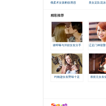
俄柔术女孩豹纹诱惑
美女足队花泳
精彩推荐
谢晖曝与洋妞女友分手
辽足门神迎娶
约翰逊女友野味十足
准状元女友