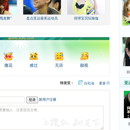
甩发舞”
盘点亚运最美运动员
排球宝贝玩瑜伽
撒花
难过
无语
鄙视
自
亚
转发至：
白社会
更多
开
心
豆
网
瓣
新用户注册