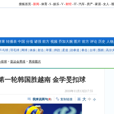
搜狐首页
-
新闻
-
体育
-
S
-
娱乐
-
V
-
财经
-
IT
-
汽车
-
房产
-
家居
-
女人
-
赛果
转播表
中国
分项
诸强
前方
视频
乔加大腕
图片
前方
评论
历史
人物
乒乓球
|
羽毛球
|
网球
|
体操
|
射击
|
举重
|
摔跤
|
柔道
|
跆拳道
|
拳击
|
台球
|
围棋
|
高尔
会排球
>
亚运会男排
>
男排图片
第一轮韩国胜越南 金学旻扣球
2010年11月13日17:55
大
我来说两句
(
0
)
复制链接
中
小