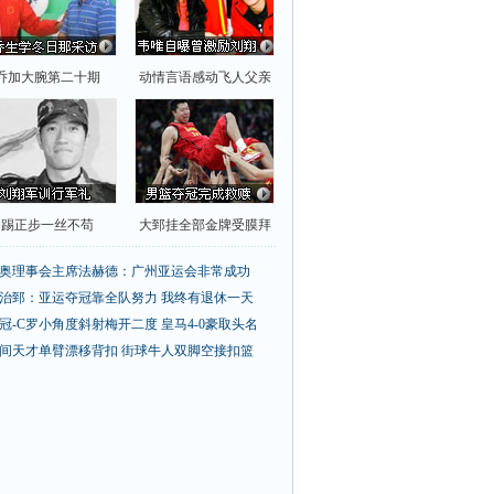
乔加大腕第二十期
动情言语感动飞人父亲
踢正步一丝不苟
大郅挂全部金牌受膜拜
奥理事会主席法赫德：广州亚运会非常成功
治郅：亚运夺冠靠全队努力 我终有退休一天
冠-C罗小角度斜射梅开二度 皇马4-0豪取头名
间天才单臂漂移背扣
街球牛人双脚空接扣篮