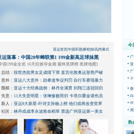
今
亚运首页
|
中国军团
|
赛程
|
快讯
|
闭幕式
亚运落幕：中国28年蝉联第1 199金新高足球抹黑
广
中国199金全览 16天狂掀夺金潮
最终奖牌榜
奖牌地图
]
亚
广
总结：
段世杰批男女足成绩下滑 直言伦敦奥运形势严峻
十
意外：
亚运八大意外：跆拳道争议判罚 自行车赛现暴力
围棋：
亚运十大经典战例：林丹全满贯 刘翔三连冠回归
新
失意：
11大失意明星：张琳惨败而归 卡塔尔重金请伤员
白
中
新人：
亚运8大新星-叶诗文孙杨上榜 他们或将改变世界
周
社区：
林丹或成李永波救命稻草
票选广州亚运第一美女
热