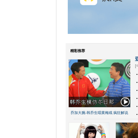
精彩推荐
[
乔加大腕-韩乔生唱黄梅戏 疯狂解说