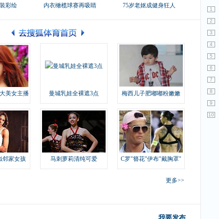
装彩绘
内衣橄榄球赛再吸睛
75岁老妪成健身狂人
1
2
3
4
5
6
7
8
大美女主播
曼城乳娃全裸遮3点
梅西儿子肥嘟嘟粉嫩嫩
9
10
似邻家女孩
马刺萝莉清纯可爱
C罗"簪花"伊布"戴胸罩"
更多>>
我要发布