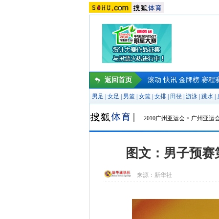
返回首页
滚动
快讯
金牌榜
赛程
男足
|
女足
|
男篮
|
女篮
|
女排
|
田径
|
游泳
|
跳水
|
2010广州亚运会
>
广州亚运
图文：男子预赛
来源：
新华社