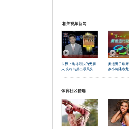
相关视频新闻
世界上跑得最快的无腿
奥运男子蹦床"
人 亮相鸟巢出尽风头
岁小将陆春龙
体育社区精选