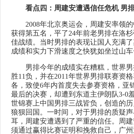
看点四：周建安遭遇信任危机 男
2008年北京奥运会，周建安率领的
获得第五名，平了24年前老男排在洛
佳战绩。当时男排的表现让国人充满了
成绩和实力下滑速度之快犹如坐过山车
男排今年的成绩实在糟糕，世界男排
胜11负，并在2011年世界男排联赛资
各，致使6年内首度失去参赛资格，亚
最后的决赛，却遭到东道主伊朗队3-0
世锦赛上中国男排三战皆负，创造的历
狼狈回国。一时间，对于男排的质疑声
耳，周建安遭遇到了严重的信任。周建
须通过赢得比赛证明和挽救自己，广州