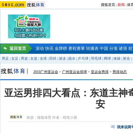
搜狐首页
-
新闻
-
体
返回首页
滚动
快讯
金牌榜
赛程赛果
转播表
中国
分项
诸强
前
男足
|
女足
|
男篮
|
女篮
|
女排
|
田径
|
游泳
|
跳水
|
乒乓球
|
羽毛球
|
网球
|
体操
|
射击
|
2010广州亚运会
>
广州亚运会排球
>
亚运会男排
>
男排动态
亚运男排四大看点：东道主神奇
安
来源：
搜狐体育
作者：蜡笔小新
我来说两