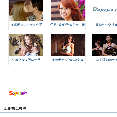
谢晖曝与洋妞女友分手
辽足门神迎娶大美女主播
曼城乳娃全裸遮
约翰逊女友野味十足
准状元女友似邻家女孩
马刺萝莉清纯
近期热点关注