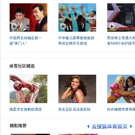
中国男女排确定新一
中华健儿赛事敢抢敢拼
男排将士突遇大雨
届"掌门人"
男排女网开天辟地
者MM打伞护国
体育社区精选
俄柔术女孩豹纹诱惑
美女足队花泳装彩绘
内衣橄榄球赛再
精彩推荐