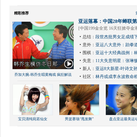
精彩推荐
亚运落幕：中国28年蝉联第1
[
中国199金全览 16天狂掀夺金
总结：
段世杰批男女足成绩下
意外：
亚运八大意外：跆拳道
围棋：
亚运十大经典战例：林
失意：
11大失意明星：张琳
新人：
亚运8大新星-叶诗文
乔加大腕-韩乔生唱黄梅戏 疯狂解说
社区：
林丹或成李永波救命
宝贝清纯宛若仙女
男篮赛场“甩发舞”
盘点亚运最美运