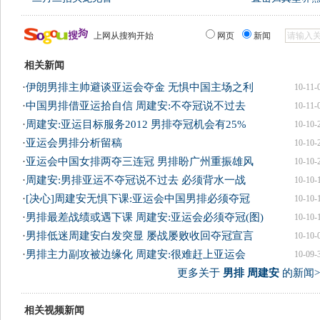
上网从搜狗开始
网页
新闻
相关新闻
·
伊朗男排主帅避谈亚运会夺金 无惧中国主场之利
10-11-
·
中国男排借亚运拾自信 周建安:不夺冠说不过去
10-11-
·
周建安:亚运目标服务2012 男排夺冠机会有25%
10-10-
·
亚运会男排分析留稿
10-10-
·
亚运会中国女排两夺三连冠 男排盼广州重振雄风
10-10-
·
周建安:男排亚运不夺冠说不过去 必须背水一战
10-10-
·
[决心]周建安无惧下课:亚运会中国男排必须夺冠
10-10-
·
男排最差战绩或遇下课 周建安:亚运会必须夺冠(图)
10-10-
·
男排低迷周建安白发突显 屡战屡败收回夺冠宣言
10-10-
·
男排主力副攻被边缘化 周建安:很难赶上亚运会
10-09-
更多关于
男排 周建安
的新闻>
相关视频新闻