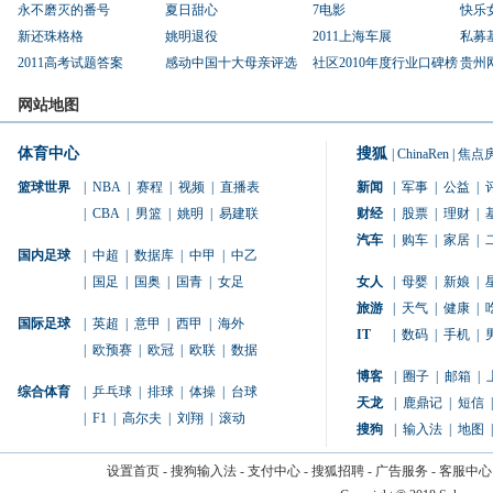
永不磨灭的番号
夏日甜心
7电影
快乐
新还珠格格
姚明退役
2011上海车展
私募
2011高考试题答案
感动中国十大母亲评选
社区2010年度行业口碑榜
贵州
网站地图
体育中心
搜狐
|
ChinaRen
|
焦点
篮球世界
|
NBA
|
赛程
|
视频
|
直播表
新闻
|
军事
|
公益
|
|
CBA
|
男篮
|
姚明
|
易建联
财经
|
股票
|
理财
|
汽车
|
购车
|
家居
|
国内足球
|
中超
|
数据库
|
中甲
|
中乙
|
国足
|
国奥
|
国青
|
女足
女人
|
母婴
|
新娘
|
旅游
|
天气
|
健康
|
国际足球
|
英超
|
意甲
|
西甲
|
海外
IT
|
数码
|
手机
|
|
欧预赛
|
欧冠
|
欧联
|
数据
博客
|
圈子
|
邮箱
|
综合体育
|
乒乓球
|
排球
|
体操
|
台球
天龙
|
鹿鼎记
|
短信
|
|
F1
|
高尔夫
|
刘翔
|
滚动
搜狗
|
输入法
|
地图
|
设置首页
-
搜狗输入法
-
支付中心
-
搜狐招聘
-
广告服务
-
客服中心