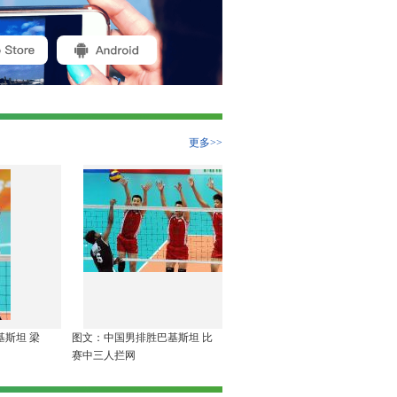
更多>>
斯坦 梁
图文：中国男排胜巴基斯坦 比
赛中三人拦网