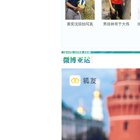
黄奕沈琼拍写真
男排帅哥于大伟