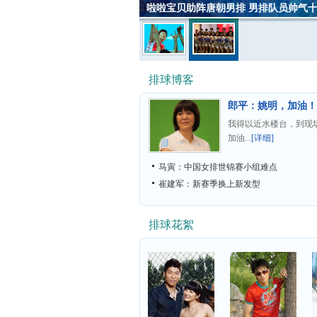
亚运会男排比赛 中国男排3-1巴基斯坦
排球博客
郎平：姚明，加油！
我得以近水楼台，到现
加油...
[详细]
马寅：中国女排世锦赛小组难点
崔建军：新赛季换上新发型
排球花絮