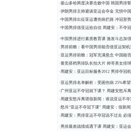
·
釜山多哈两度决赛击败中国 韩国男排
·
伊朗男排主帅避谈亚运会夺金 无惧中
·
中国男排出征亚运遭伤病拦路 冲冠形
·
中国男排借亚运拾自信 周建安：不夺
·
中国男排进行素质教育课 激发斗志加
·
男排前瞻：看中国男排能否借亚运契机
·
亚运男排前瞻：冠军充满悬念 中国能
·
黄奕搭档男排队长拍大片 帅哥美女排球
·
周建安：亚运目标服务2012 男排夺冠机
·
亚运男排名单解析：受困伤病 25%希
·
广州亚运不夺冠就下课？ 周建安怒斥
·
周建安怒斥离谱假新闻：谁说亚运不夺
·
怒斥“亚运不夺冠下课” 周建安：假新
·
周建安：男排亚运不夺冠说不过去 必
·
男排最差战绩或遇下课 周建安：亚运