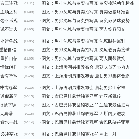
誓言三连冠
·
图文：男排沈琼与黄奕拍写真 黄奕接球动作标准
(11/11)
国主场之利
·
图文：男排沈琼与黄奕拍写真 黄奕做接球准备
(11/09)
势毫不乐观
·
图文：男排沈琼与黄奕拍写真 黄奕做发球姿势
(11/09)
冠说不过去
·
图文：男排沈琼与黄奕拍写真 两人笑容阳光
(11/05)
强亚运备战
·
图文：男排沈琼与黄奕拍写真 沈琼眼神犀利
(11/05)
重拾自信
·
图文：男排沈琼与黄奕拍写真 沈琼教黄奕接球
(11/05)
否重拾自信
·
图文：男排沈琼与黄奕拍写真 两人面带微笑
(11/05)
情缘(图)
·
图文：上海唐朝男排发布会 唐朝队员齐心协力
(10/29)
会有25%
·
图文：上海唐朝男排发布会 唐朝男排集体合影
(10/26)
望冲击冠军
·
图文：上海唐朝男排发布会 唐朝男排全家福
(10/25)
离谱假新闻
·
图文：古巴男排获世锦赛亚军 迪亚斯跳传
(10/15)
冠就下课
·
图文：古巴男排获世锦赛亚军 兰迪获最佳拦网
(10/15)
闻太离谱
·
图文：巴西男排获世锦赛冠军 西斯内罗进攻
(10/15)
须背水一战
·
图文：巴西男排获世锦赛冠军 古巴队获得亚军
(10/14)
会必须夺冠
·
图文：巴西男排获世锦赛冠军 网上一对一
(10/13)