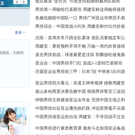
·
观众最喜“送分员” 印度女排姑娘助威男队获胜
·
男排第一局输给巴基斯坦 周建安称这局输得值得
·
鱼腩也能咬中国队一口 男排广州亚运夺牌恐不易
·
男排综合：中国首战小闪失 周建安称付出代价值
更多>>
·
沈琼：首局失常只因全队紧张 老队员要稳定军心
·
周建安：赛前预料开局不顺 只输一局代价算值得
场观战，为姚明
·
直击男排首战：球迷最爱是沈琼 郭鹏放松做鬼脸
·
亚运会：中国男排开门红 首战3-1逆转巴基斯坦
·
历届亚运会男排前三甲：日本7冠 中韩各3次问鼎
·
亚运男排四大看点：东道主神奇规律 拯救周建安
·
釜山多哈两度决赛击败中国 韩国男排誓言三连冠
·
伊朗男排主帅避谈亚运会夺金 无惧中国主场之利
·
中国男排出征亚运遭伤病拦路 冲冠形势毫不乐观
·
中国男排借亚运拾自信 周建安：不夺冠说不过去
·
中国男排进行素质教育课 激发斗志加强亚运备战