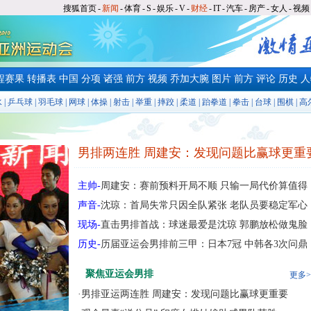
搜狐首页
-
新闻
-
体育
-
S
-
娱乐
-
V
-
财经
-
IT
-
汽车
-
房产
-
女人
-
视频
程赛果
转播表
中国
分项
诸强
前方
视频
乔加大腕
图片
前方
评论
历史
人
水
|
乒乓球
|
羽毛球
|
网球
|
体操
|
射击
|
举重
|
摔跤
|
柔道
|
跆拳道
|
拳击
|
台球
|
围棋
|
高
男排两连胜 周建安：发现问题比赢球更重
主帅-
周建安：赛前预料开局不顺 只输一局代价算值得
声音-
沈琼：首局失常只因全队紧张 老队员要稳定军心
现场-
直击男排首战：球迷最爱是沈琼 郭鹏放松做鬼脸
历史-
历届亚运会男排前三甲：日本7冠 中韩各3次问鼎
聚焦亚运会男排
更多>
·
男排亚运两连胜 周建安：发现问题比赢球更重要