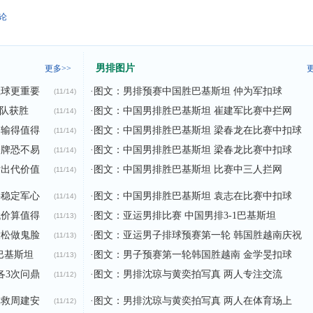
论
男排图片
更多>>
更
赢球更重要
·
图文：男排预赛中国胜巴基斯坦 仲为军扣球
(11/14)
男队获胜
·
图文：中国男排胜巴基斯坦 崔建军比赛中拦网
(11/14)
局输得值得
·
图文：中国男排胜巴基斯坦 梁春龙在比赛中扣球
(11/14)
夺牌恐不易
·
图文：中国男排胜巴基斯坦 梁春龙比赛中扣球
(11/14)
付出代价值
·
图文：中国男排胜巴基斯坦 比赛中三人拦网
(11/14)
要稳定军心
·
图文：中国男排胜巴基斯坦 袁志在比赛中扣球
(11/14)
代价算值得
·
图文：亚运男排比赛 中国男排3-1巴基斯坦
(11/13)
放松做鬼脸
·
图文：亚运男子排球预赛第一轮 韩国胜越南庆祝
(11/13)
巴基斯坦
·
图文：男子预赛第一轮韩国胜越南 金学旻扣球
(11/13)
各3次问鼎
·
图文：男排沈琼与黄奕拍写真 两人专注交流
(11/12)
拯救周建安
·
图文：男排沈琼与黄奕拍写真 两人在体育场上
(11/12)