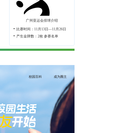
广州亚运会排球介绍
比赛时间：11月13日—11月26日
产生金牌数：2枚
参赛名单