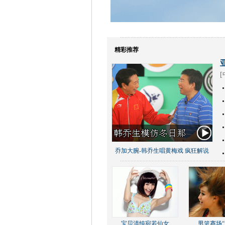
精彩推荐
[
乔加大腕-韩乔生唱黄梅戏 疯狂解说
宝贝清纯宛若仙女
男篮赛场“