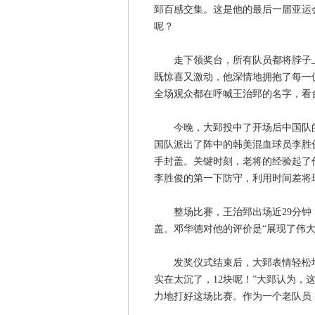
郅百感交集。这是他的最后一届亚运
呢？
走下领奖台，所有队员都将脖子上
既惊喜又激动，他深情地拥抱了每一
全场观众都在呼喊王治郅的名字，看
今晚，大郅投中了开场后中国队的
国队派出了阵中的韩美混血球员李胜
手封盖。关键时刻，老将的经验起了
李胜俊的第一下防守，利用时间差将球
整场比赛，王治郅出场近29分钟，
盖。邓华德对他的评价是“展现了伟大
发奖仪式结束后，大郅表情轻松地
实在太沉了，12块呢！”大郅认为，
力地打好这场比赛。作为一个老队员