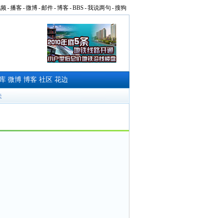
视频
-
播客
-
微博
-
邮件
-
博客
-
BBS
-
我说两句
-
搜狗
库
微博
博客
社区
花边
夫