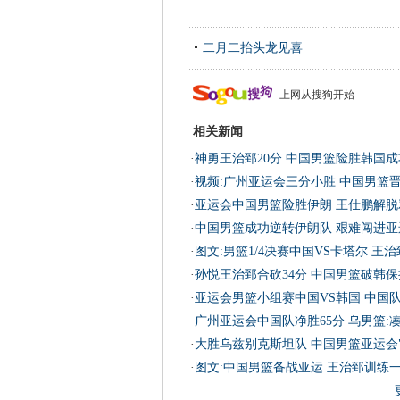
二月二抬头龙见喜
上网从搜狗开始
相关新闻
·
神勇王治郅20分 中国男篮险胜韩国
·
视频:广州亚运会三分小胜 中国男篮
·
亚运会中国男篮险胜伊朗 王仕鹏解脱
·
中国男篮成功逆转伊朗队 艰难闯进亚
·
图文:男篮1/4决赛中国VS卡塔尔 王
·
孙悦王治郅合砍34分 中国男篮破韩
·
亚运会男篮小组赛中国VS韩国 中国
·
广州亚运会中国队净胜65分 乌男篮:凑
·
大胜乌兹别克斯坦队 中国男篮亚运会
·
图文:中国男篮备战亚运 王治郅训练