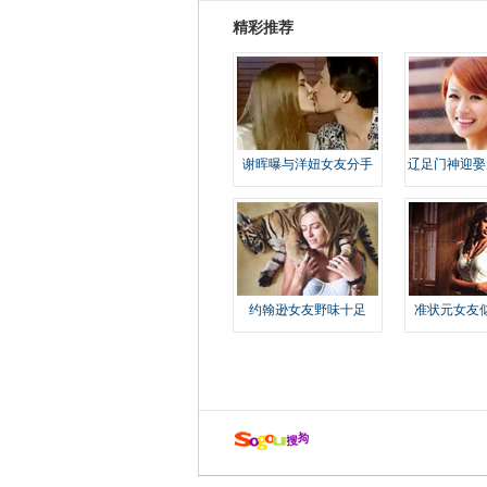
精彩推荐
谢晖曝与洋妞女友分手
辽足门神迎娶
约翰逊女友野味十足
准状元女友