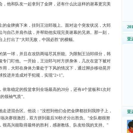
会，他和队友一起拿到了金牌，还有什么比这样的谢幕更完美
的金牌摘下来，挂到王治郅颈上。面对这个突发状况，大郅
2
位与自己并肩作战，并帮助他实现完美谢幕的兄弟。那一刻，
亚
台上打出了“大郅无敌，中国必胜”的横幅。
第一球，并且在攻防两端尽其所能。为限制王治郅得分，韩
俊专门盯他。一开始，王治郅与对方拼身体，几次在篮下被对
作用，大郅在身体力量处于下风的情况下，通过脚步移动晃开
投进并造成对手犯规，实现“2+1”。
依靠稳定的投篮拿到全场最高的20分，还有4个篮板和1次封
的领袖气质”。
走进混合区。他说：“没想到他们会把金牌都挂到我脖子上，
亚
这场决赛很激烈，双方拼到最后30秒才分出胜负。“全队都很努
，很高兴能取得最终的胜利，感谢教练、队友给我的支持。”