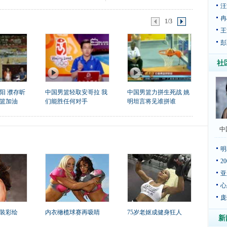
汪
冉
1/3
王
彭
社
阳 濮存昕
中国男篮轻取安哥拉 我
中国男篮力拼生死战 姚
篮加油
们能胜任何对手
明坦言将见谁拼谁
中
明
2
亚
心
庞
装彩绘
内衣橄榄球赛再吸睛
75岁老妪成健身狂人
新