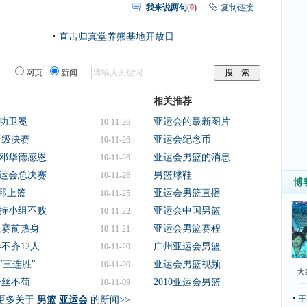
我来说两句
(
0
)
复制链接
直击归真堂养熊基地开放日
网页
新闻
相关推荐
成功卫冕
亚运会的最新图片
10-11-26
晋级决赛
亚运会纪念币
10-11-26
邓华德感恩
亚运会男篮的消息
10-11-26
运会总决赛
男篮球鞋
10-11-26
博
治郅上篮
亚运会男篮直播
10-11-25
保持小组不败
亚运会中国男篮
10-11-22
队赛前热身
亚运会男篮赛程
10-11-21
不齐12人
广州亚运会男篮
10-11-20
"三连胜"
亚运会男篮视频
10-11-20
大
一丝不苟
2010亚运会男篮
10-11-09
王
更多关于
男篮 亚运会
的新闻>>