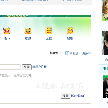
撒花
难过
无语
鄙视
转发至：
白社会
更多
开
心
豆
自
网
瓣
新用户注册
亚
[Ctrl+Enter]