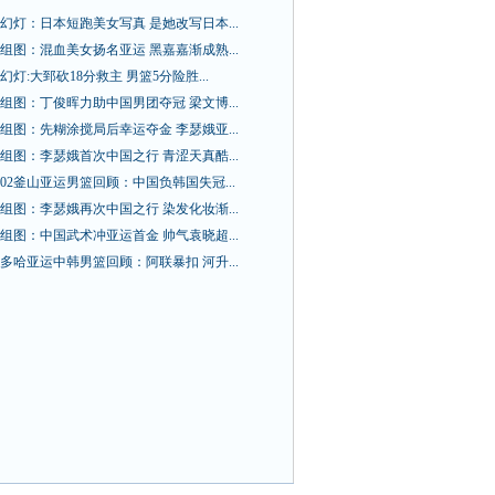
幻灯：日本短跑美女写真 是她改写日本...
组图：混血美女扬名亚运 黑嘉嘉渐成熟...
幻灯:大郅砍18分救主 男篮5分险胜...
组图：丁俊晖力助中国男团夺冠 梁文博...
组图：先糊涂搅局后幸运夺金 李瑟娥亚...
组图：李瑟娥首次中国之行 青涩天真酷...
02釜山亚运男篮回顾：中国负韩国失冠...
组图：李瑟娥再次中国之行 染发化妆渐...
组图：中国武术冲亚运首金 帅气袁晓超...
多哈亚运中韩男篮回顾：阿联暴扣 河升...