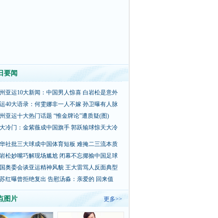
日要闻
州亚运10大新闻：中国男人惊喜 白岩松是意外
运40大语录：何雯娜非一人不嫁 孙卫曝有人脉
州亚运十大热门话题 “惟金牌论”遭质疑(图)
大冷门：金紫薇成中国旗手 郭跃输球惊天大冷
华社批三大球成中国体育短板 难掩二三流本质
岩松妙嘴巧解现场尴尬 闭幕不忘揶揄中国足球
国奥委会谈亚运精神风貌 王大雷骂人反面典型
苏红曝曾拒绝复出 告慰汤淼：亲爱的 回来值
点图片
更多>>