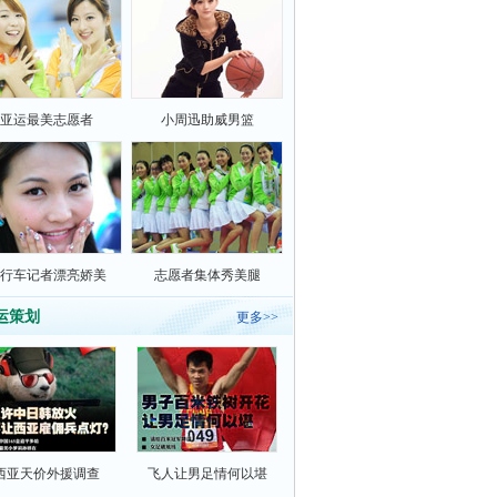
亚运最美志愿者
小周迅助威男篮
行车记者漂亮娇美
志愿者集体秀美腿
运策划
更多>>
西亚天价外援调查
飞人让男足情何以堪