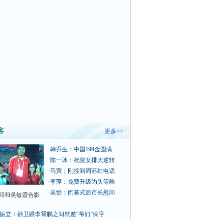
客
更多>>
·
韩乔生：中国199金圆满
·
陈一冰：祝贺女排大逆转
·
马寅：刚接到周苏红电话
·
李萍：免费升级为头等舱
·
吴怡：闭幕式后市长慰问
郅和吴敏霞合影
振立：孙卫跟李霄鹏之间就差“爷们”俩字