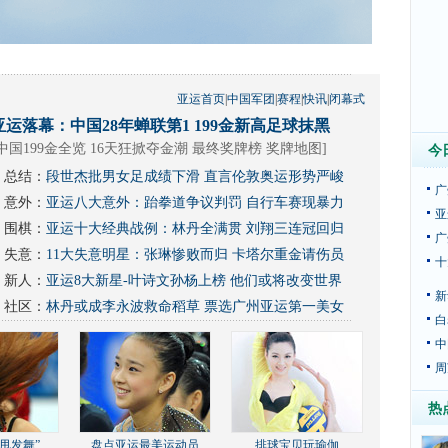
亚运首页
|
中国军团
|
赛程
|
快讯
|
闭幕式
亚运落幕：中国28年蝉联第1 199金新高足球抹黑
中国199金全览 16天狂掀夺金潮
最终奖牌榜
奖牌地图
]
今
总结：
段世杰批男女足成绩下滑 直言伦敦奥运形势严峻
广
意外：
亚运八大意外：跆拳道争议判罚 自行车赛现暴力
亚
围棋：
亚运十大经典战例：林丹全满贯 刘翔三连冠回归
广
失意：
11大失意明星：张琳惨败而归 卡塔尔重金请伤员
十
新人：
亚运8大新星-叶诗文孙杨上榜 他们或将改变世界
新
社区：
林丹或成李永波救命稻草
票选广州亚运第一美女
白
中
周
热
甩发舞”
盘点亚运最美运动员
排球宝贝玩瑜伽