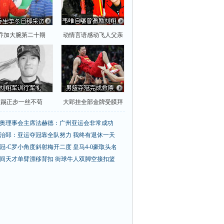
乔加大腕第二十期
动情言语感动飞人父亲
踢正步一丝不苟
大郅挂全部金牌受膜拜
奥理事会主席法赫德：广州亚运会非常成功
治郅：亚运夺冠靠全队努力 我终有退休一天
冠-C罗小角度斜射梅开二度 皇马4-0豪取头名
间天才单臂漂移背扣
街球牛人双脚空接扣篮