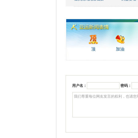
顶
加油
用户名：
密码：