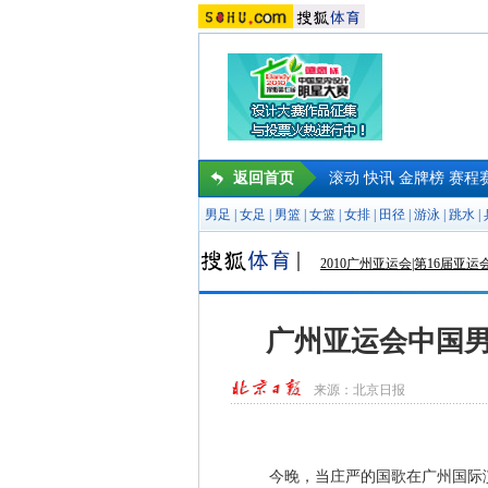
返回首页
滚动
快讯
金牌榜
赛程
男足
|
女足
|
男篮
|
女篮
|
女排
|
田径
|
游泳
|
跳水
|
2010广州亚运会|第16届亚运
广州亚运会中国男
来源：
北京日报
今晚，当庄严的国歌在广州国际演