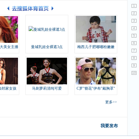
1
2
3
4
5
6
大美女主播
曼城乳娃全裸遮3点
梅西儿子肥嘟嘟粉嫩嫩
7
8
9
10
似邻家女孩
马刺萝莉清纯可爱
C罗"簪花"伊布"戴胸罩"
更多>>
我要发布