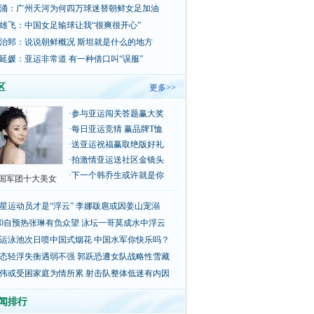
涌：广州天河为何四万球迷替朝鲜女足加油
雄飞：中国女足输球让我“很爽很开心”
治郅：说说朝鲜概况 斯坦就是什么的地方
延媛：亚运非常道 有一种借口叫“误服”
区
更多>>
·
参与亚运闯关答题赢大奖
·
每日亚运竞猜 赢品牌T恤
·
送亚运祝福赢取绝版好礼
·
拍激情亚运送社区金镜头
·
下一个韩乔生或许就是你
国军团十大美女
星运动员才是“浮云” 李娜跋扈或因姜山宠溺
00自预热张琳有负众望 泳坛一哥莫成水中浮云
运泳池次日喷中国式烟花 中国水军你快乐吗？
态轻浮失衡遇弱不强 郭跃恐遭女队战略性雪藏
伟或受困家庭为情所累 射击队整体低迷有内因
闻排行