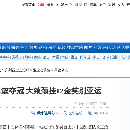
搜狐首页
-
新闻
-
体育
-
S
-
娱乐
-
V
-
财经
-
IT
-
汽车
-
房产
-
家居
-
女人
-
赛果
转播表
中国
分项
诸强
前方
视频
乔加大腕
图片
前方
评论
历史
人物
乒乓球
|
羽毛球
|
网球
|
体操
|
射击
|
举重
|
摔跤
|
柔道
|
跆拳道
|
拳击
|
台球
|
围棋
|
高尔
会
>
广州亚运会篮球
>
亚运会男篮
>
男篮动态
篮夺冠 大致颈挂12金笑别亚运
2010年11月27日10:36
大
我来说两句
(
0
)
复制链接
中
小
艺中心体育馆奏响，站在冠军领奖台上的中国男篮队长王治