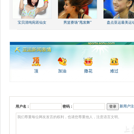
宝贝清纯宛若仙女
男篮赛场“甩发舞”
盘点亚运最美运
顶
加油
撒花
难过
新用户注
用户名：
密码：