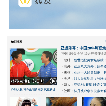
精彩推荐
亚运落幕：中国28年蝉联第1
[
中国199金全览 16天狂掀夺金
总结：
段世杰批男女足成绩下
意外：
亚运八大意外：跆拳道
围棋：
亚运十大经典战例：林
失意：
11大失意明星：张琳
新人：
亚运8大新星-叶诗文
乔加大腕-韩乔生唱黄梅戏 疯狂解说
社区：
林丹或成李永波救命