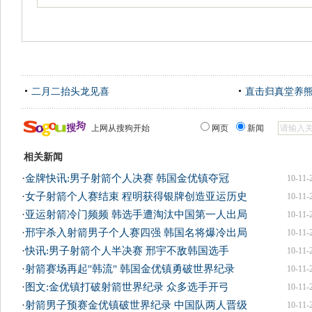
二月二抬头龙见喜
直击归真堂养
上网从搜狗开始
网页
新闻
相关新闻
·
金牌快讯:男子射箭个人决赛 韩国金优镇夺冠
10-11-
·
女子射箭个人赛结束 程明获得银牌创造亚运历史
10-11-
·
亚运射箭冷门频频 韩选手遭淘汰中国第一人出局
10-11-
·
邢宇杀入射箭男子个人赛四强 韩国名将爆冷出局
10-11-
·
快讯:男子射箭个人半决赛 邢宇不敌韩国选手
10-11-
·
射箭赛场再起"韩流" 韩国金优镇勇破世界纪录
10-11-
·
图文:金优镇打破射箭世界纪录 众多选手开弓
10-11-
·
射箭男子预赛金优镇破世界纪录 中国队两人晋级
10-11-