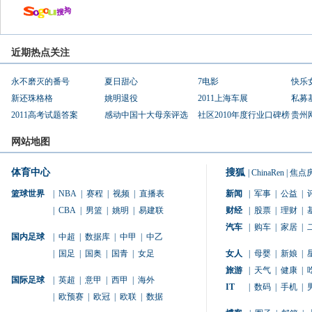
近期热点关注
永不磨灭的番号
夏日甜心
7电影
快乐
新还珠格格
姚明退役
2011上海车展
私募
2011高考试题答案
感动中国十大母亲评选
社区2010年度行业口碑榜
贵州
网站地图
体育中心
搜狐
|
ChinaRen
|
焦点
篮球世界
|
NBA
|
赛程
|
视频
|
直播表
新闻
|
军事
|
公益
|
|
CBA
|
男篮
|
姚明
|
易建联
财经
|
股票
|
理财
|
汽车
|
购车
|
家居
|
国内足球
|
中超
|
数据库
|
中甲
|
中乙
|
国足
|
国奥
|
国青
|
女足
女人
|
母婴
|
新娘
|
旅游
|
天气
|
健康
|
国际足球
|
英超
|
意甲
|
西甲
|
海外
IT
|
数码
|
手机
|
|
欧预赛
|
欧冠
|
欧联
|
数据