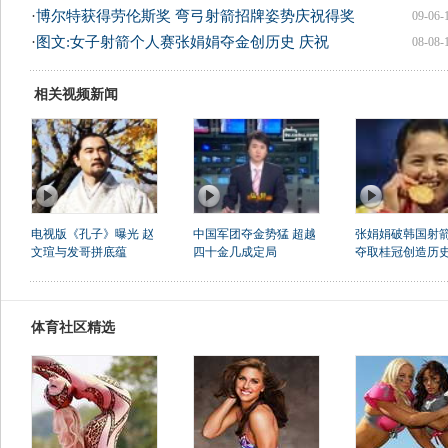
·
博尔特获得劳伦斯奖 弯弓射箭招牌姿势庆祝得奖
09-06-
·
图文:女子射箭个人赛张娟娟夺金创历史 庆祝
08-08-
相关视频新闻
电视版《孔子》曝光 赵
中国军团夺金势猛 超越
张娟娟破韩国射
文瑄与发哥拼底蕴
四十金几成定局
夺取桂冠创造历
体育社区精选