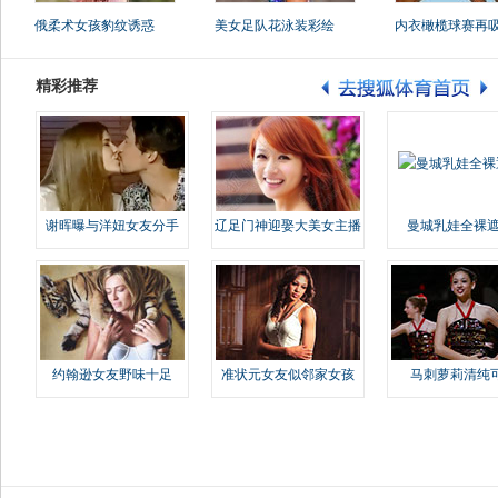
俄柔术女孩豹纹诱惑
美女足队花泳装彩绘
内衣橄榄球赛再
精彩推荐
谢晖曝与洋妞女友分手
辽足门神迎娶大美女主播
曼城乳娃全裸遮
约翰逊女友野味十足
准状元女友似邻家女孩
马刺萝莉清纯