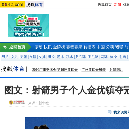
搜狐首页
-
新闻
-
体
返回首页
滚动
快讯
金牌榜
赛程赛果
转播表
中国
分项
诸强
前
男足
|
女足
|
男篮
|
女篮
|
女排
|
田径
|
游泳
|
跳水
|
乒乓球
|
羽毛球
|
网球
|
体操
|
射击
|
2010广州亚运会|第16届亚运会
>
广州亚运会射箭
>
射箭图片
图文：射箭男子个人金优镇夺冠
来源：
新华社
我来说两