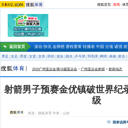
搜狐首页
-
新闻
-
体
返回首页
滚动
快讯
金牌榜
赛程赛果
转播表
中国
分项
诸强
前
男足
|
女足
|
男篮
|
女篮
|
女排
|
田径
|
游泳
|
跳水
|
乒乓球
|
羽毛球
|
网球
|
体操
|
射击
|
2010广州亚运会|第16届亚运会
>
广州亚运会射箭
>
射箭动态
射箭男子预赛金优镇破世界纪录
级
来源：
搜狐体育
作者：山哈
我来说两