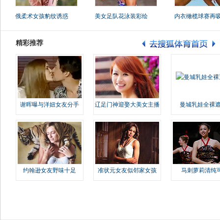
俄柔术女孩豹纹诱惑
美女足队花泳装彩绘
内衣橄榄球赛再
精彩推荐
谢晖曝与洋妞女友分手
辽足门神迎娶大美女主播
曼城乳娃全裸遮
约翰逊女友野味十足
准状元女友似邻家女孩
马刺萝莉清纯