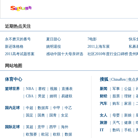
近期热点关注
永不磨灭的番号
夏日甜心
7电影
快乐
新还珠格格
姚明退役
2011上海车展
私募
2011高考试题答案
感动中国十大母亲评选
社区2010年度行业口碑榜
贵州
网站地图
体育中心
搜狐
|
ChinaRen
|
焦点
篮球世界
|
NBA
|
赛程
|
视频
|
直播表
新闻
|
军事
|
公益
|
|
CBA
|
男篮
|
姚明
|
易建联
财经
|
股票
|
理财
|
汽车
|
购车
|
家居
|
国内足球
|
中超
|
数据库
|
中甲
|
中乙
|
国足
|
国奥
|
国青
|
女足
女人
|
母婴
|
新娘
|
旅游
|
天气
|
健康
|
国际足球
|
英超
|
意甲
|
西甲
|
海外
IT
|
数码
|
手机
|
|
欧预赛
|
欧冠
|
欧联
|
数据