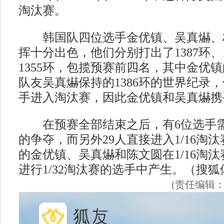
淘汰赛。
韩国队四位选手金优镇、吴真爀、
挥十分出色，他们分别打出了1387环、13
1355环，包揽预赛前四名，其中金优镇
队友吴真爀保持的1386环的世界纪录
手进入淘汰赛，因此金优镇和吴真爀携
在预赛全部结束之后，有6位选手需要
的争夺，而另外29人直接进入1/16淘
的金优镇、吴真爀和陈文圆在1/16淘
进行1/32淘汰赛的选手中产生。（搜狐
(责任编辑