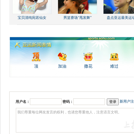
宝贝清纯宛若仙女
男篮赛场“甩发舞”
盘点亚运最美运
顶
加油
撒花
难过
新用户注
用户名：
密码：