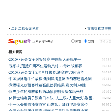
二月二抬头龙见喜
直击归真堂养
上网从搜狗开始
网页
新闻
相关新闻
·
2010亚运会女子射箭预赛 中国新人表现平平
10-11-
·
视频-刘翔抵广州不住运动员村 22号出战预赛
10-11-
·
2010亚运会女子9球单打预赛:潘晓婷VS何淑华
10-11-
·
中国游泳选手忙放松 焦刘洋满意泳衣预赛还需检测
10-11-
·
意媒曝光欧预赛球迷骚乱处罚结果:意大利3-0胜
10-10-
·
阳光少年轮滑赛最后两场预赛明天沃尔玛开战
10-10-
·
体操世锦赛男子预赛日本队5人上场2人重大失误(图)
10-10-
·
十一运会射箭预赛收官 山东队足额取得决赛席位
09-05-