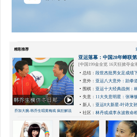
精彩推荐
亚运落幕：中国28年蝉联第1
[
中国199金全览 16天狂掀夺金
总结：
段世杰批男女足成绩下
意外：
亚运八大意外：跆拳道
围棋：
亚运十大经典战例：林
失意：
11大失意明星：张琳
新人：
亚运8大新星-叶诗文
乔加大腕-韩乔生唱黄梅戏 疯狂解说
社区：
林丹或成李永波救命