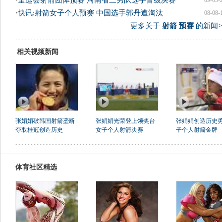
·
全运会射箭团体预赛 河南省三男队选手晋级决赛
09-05-
·
快讯:射箭女子个人预赛 中国选手郭丹遭淘汰
08-08-
更多关于
射箭 预赛
的新闻>
相关视频新闻
张娟娟破韩国射箭垄断
张娟娟光荣登上领奖台
张娟娟创造历史
夺取桂冠创造历史
女子个人射箭决赛
子个人射箭金牌
体育社区精选