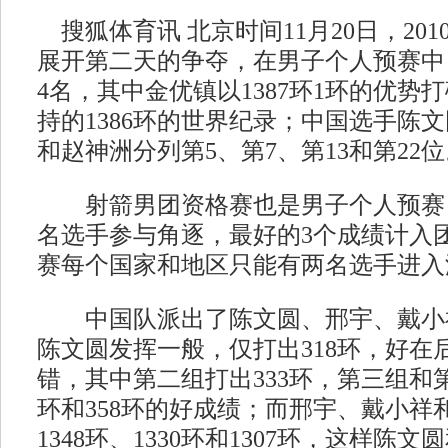
搜狐体育讯 北京时间11月20日，20
展开第二天的争夺，在男子个人预赛中
4名，其中金优镇以1387环1环的优势
持的1386环的世界纪录；中国选手陈
和赵神洲分列第5、第7、第13和第22位
射箭男团资格赛也是男子个人预赛，
名选手参与角逐，最好的3个成绩计入
赛每个国家和地区只能有两名选手进入
中国队派出了陈文圆、邢宇、戴小
陈文圆发挥一般，仅打出318环，好在
错，其中第二组打出333环，第三组和第
环和358环的好成绩；而邢宇、戴小祥
1348环、1330环和1307环，这样陈