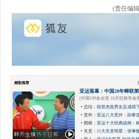
(责任编
精彩推荐
亚运落幕：中国28年蝉联第1
[
中国199金全览 16天狂掀夺金
总结：
段世杰批男女足成绩下
意外：
亚运八大意外：跆拳道
围棋：
亚运十大经典战例：林
失意：
11大失意明星：张琳