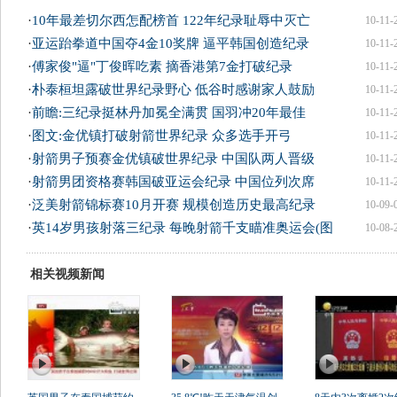
·
10年最差切尔西怎配榜首 122年纪录耻辱中灭亡
10-11-
·
亚运跆拳道中国夺4金10奖牌 逼平韩国创造纪录
10-11-
·
傅家俊"逼"丁俊晖吃素 摘香港第7金打破纪录
10-11-
·
朴泰桓坦露破世界纪录野心 低谷时感谢家人鼓励
10-11-
·
前瞻:三纪录挺林丹加冕全满贯 国羽冲20年最佳
10-11-
·
图文:金优镇打破射箭世界纪录 众多选手开弓
10-11-
·
射箭男子预赛金优镇破世界纪录 中国队两人晋级
10-11-
·
射箭男团资格赛韩国破亚运会纪录 中国位列次席
10-11-
·
泛美射箭锦标赛10月开赛 规模创造历史最高纪录
10-09-
·
英14岁男孩射落三纪录 每晚射箭千支瞄准奥运会(图
10-08-
相关视频新闻