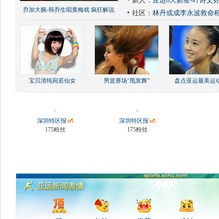
新人：
亚运8大新星-叶诗文
乔加大腕-韩乔生唱黄梅戏 疯狂解说
社区：
林丹或成李永波救命
宝贝清纯宛若仙女
男篮赛场“甩发舞”
盘点亚运最美运
深圳特区报
深圳特区报
175粉丝
175粉丝
关注
关注