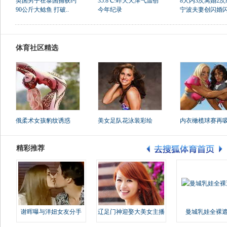
英国男子在泰国捕获约
35.8℃!昨天天津气温创
8天内3次离婚2次
90公斤大鲶鱼 打破..
今年纪录
宁波夫妻创闪婚闪离
体育社区精选
俄柔术女孩豹纹诱惑
美女足队花泳装彩绘
内衣橄榄球赛再
精彩推荐
谢晖曝与洋妞女友分手
辽足门神迎娶大美女主播
曼城乳娃全裸遮