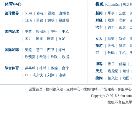
体育中心
搜狐
|
ChinaRen
|
焦点
篮球世界
|
NBA
|
赛程
|
视频
|
直播表
新闻
|
军事
|
公益
|
|
CBA
|
男篮
|
姚明
|
易建联
财经
|
股票
|
理财
|
汽车
|
购车
|
家居
|
国内足球
|
中超
|
数据库
|
中甲
|
中乙
|
国足
|
国奥
|
国青
|
女足
女人
|
母婴
|
新娘
|
旅游
|
天气
|
健康
|
国际足球
|
英超
|
意甲
|
西甲
|
海外
IT
|
数码
|
手机
|
|
欧预赛
|
欧冠
|
欧联
|
数据
博客
|
圈子
|
邮箱
|
综合体育
|
乒乓球
|
排球
|
体操
|
台球
天龙
|
鹿鼎记
|
短信
|
|
F1
|
高尔夫
|
刘翔
|
滚动
搜狗
|
输入法
|
地图
|
设置首页
-
搜狗输入法
-
支付中心
-
搜狐招聘
-
广告服务
-
客服中心
Copyright
©
2018 Sohu.com
搜狐不良信息