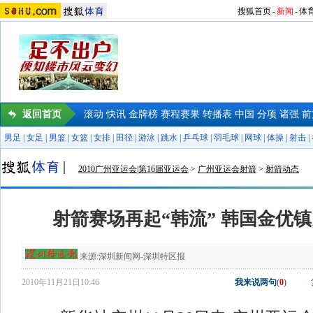
搜狐首页
-
新闻
-
体
返回首页
滚动
快讯
金牌榜
赛程赛果
转播表
中国
分项
诸强
前
男足
|
女足
|
男篮
|
女篮
|
女排
|
田径
|
游泳
|
跳水
|
乒乓球
|
羽毛球
|
网球
|
体操
|
射击
|
2010广州亚运会|第16届亚运会
>
广州亚运会射箭
>
射箭动态
射箭赛场再起“韩流” 韩国金优
来源:
深圳新闻网-深圳特区报
2010年11月21日10:46
我来说两句
(
0
)