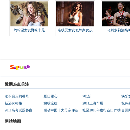
约翰逊女友野味十足
准状元女友似邻家女孩
马刺萝莉清纯
近期热点关注
永不磨灭的番号
夏日甜心
7电影
快乐
新还珠格格
姚明退役
2011上海车展
私募
2011高考试题答案
感动中国十大母亲评选
社区2010年度行业口碑榜
贵州
网站地图