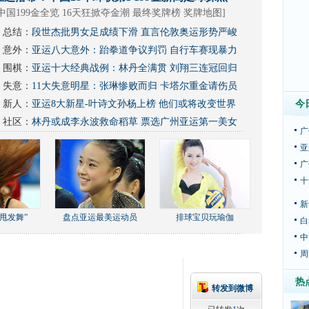
中国199金全览 16天狂掀夺金潮
最终奖牌榜
奖牌地图
]
总结：
段世杰批男女足成绩下滑 直言伦敦奥运形势严峻
意外：
亚运八大意外：跆拳道争议判罚 自行车赛现暴力
围棋：
亚运十大经典战例：林丹全满贯 刘翔三连冠回归
失意：
11大失意明星：张琳惨败而归 卡塔尔重金请伤员
新人：
亚运8大新星-叶诗文孙杨上榜 他们或将改变世界
今
社区：
林丹或成李永波救命稻草
票选广州亚运第一美女
广
亚
广
十
新
甩发舞”
盘点亚运最美运动员
排球宝贝玩瑜伽
白
中
周
热
转发到微博