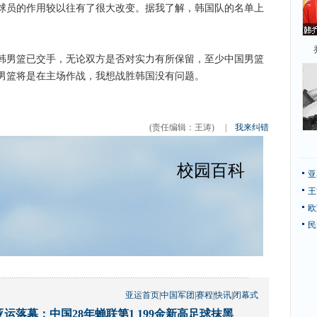
球员的作用较以往有了很大改变。据我了解，韩国队的名单上
男篮已交手，无论双方是否对实力有所保留，至少中国男篮
男篮将是在主场作战，我想战胜韩国没有问题。
(责任编辑：王涛)
|
我来纠错
亚
王
欧
民
亚运首页
|
中国军团
|
赛程
|
快讯
|
闭幕式
亚运落幕：中国28年蝉联第1 199金新高足球抹黑