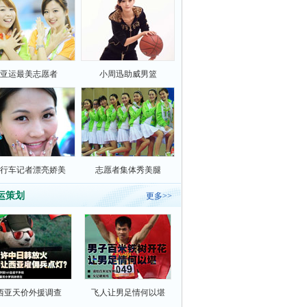
亚运最美志愿者
小周迅助威男篮
行车记者漂亮娇美
志愿者集体秀美腿
运策划
更多>>
西亚天价外援调查
飞人让男足情何以堪