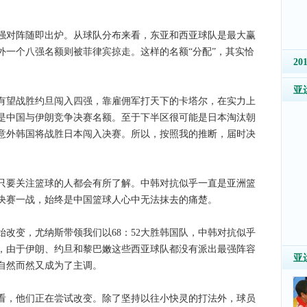
对阵随即出炉。从球队分布来看，东亚和西亚球队是最大赢
外一个八强名额则被菲律宾掠走。这样的名额“分配”，其实恰
2
亚
望战胜约旦闯入四强，靠雇佣军打天下的卡塔尔，在实力上
是中国与伊朗竞争决赛名额。至于下半区很可能是日本淘汰朝
意外韩国将战胜日本闯入决赛。所以，按照我的推断，届时决
要关注篮球的人都会有所了解。中韩对抗似乎一直是亚洲篮
会决赛一战，始终是中国篮球人心中无法抹去的痛楚。
改变，尤纳斯带领我们以68：52大胜韩国队，中韩对抗似乎
，由于伊朗、约旦和黎巴嫩这些西亚球队都没有派出最强阵容
亚
自然而然又成为了主调。
，他们正在尝试改变。除了坚持以往小快灵的打法外，球员