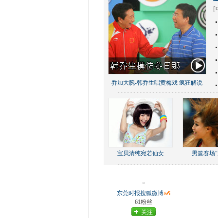
[
乔加大腕-韩乔生唱黄梅戏 疯狂解说
宝贝清纯宛若仙女
男篮赛场“
东莞时报搜狐微博
61粉丝
关注