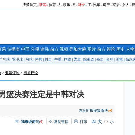
搜狐首页
-
新闻
-
体育
-
S
-
娱乐
-
V
-
财经
-
IT
-
汽车
-
房产
-
家居
-
女人
-
赛果
转播表
中国
分项
诸强
前方
视频
乔加大腕
图片
前方
评论
历史
人物
乒乓球
|
羽毛球
|
网球
|
体操
|
射击
|
举重
|
摔跤
|
柔道
|
跆拳道
|
拳击
|
台球
|
围棋
|
高尔
会
>
亚运评论
>
男篮评论
男篮决赛注定是中韩对决
东莞时报搜狐微博
大
我来说两句
(
0
)
复制链接
打印
中
小