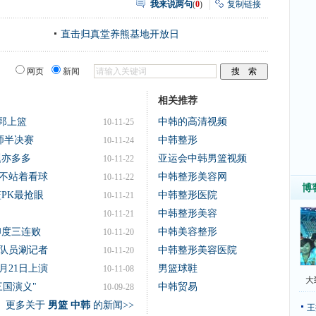
我来说两句
(
0
)
复制链接
直击归真堂养熊基地开放日
网页
新闻
相关推荐
治郅上篮
中韩的高清视频
10-11-25
师半决赛
中韩整形
10-11-24
题亦多多
亚运会中韩男篮视频
10-11-22
不站着看球
中韩整形美容网
10-11-22
博
篮PK最抢眼
中韩整形医院
10-11-21
中韩整形美容
10-11-21
印度三连败
中韩美容整形
10-11-20
队员涮记者
中韩整形美容医院
10-11-20
月21日上演
男篮球鞋
10-11-08
大
三国演义"
中韩贸易
10-09-28
更多关于
男篮 中韩
的新闻>>
王