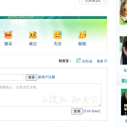
已转发
1
次
撒花
难过
无语
鄙视
转发至：
白社会
更多
开
心
豆
网
自
瓣
新用户注册
亚
[Ctrl+Enter]