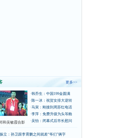
客
更多>>
·
韩乔生：中国199金圆满
·
陈一冰：祝贺女排大逆转
·
马寅：刚接到周苏红电话
·
李萍：免费升级为头等舱
·
吴怡：闭幕式后市长慰问
郅和吴敏霞合影
振立：孙卫跟李霄鹏之间就差“爷们”俩字