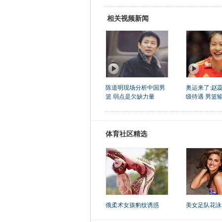
相关视频新闻
陈道明现场分析中国男
奥运来了:赵
篮 弱点是欠缺力量
级待遇 男篮
体育社区精选
俄柔术女孩豹纹诱惑
美女足队花泳