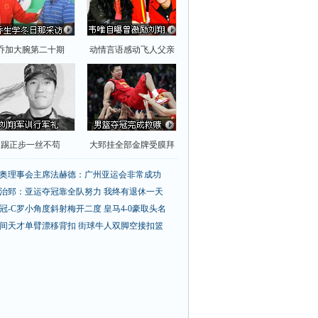
乔加大腕第二十期
动情言语感动飞人父亲
踢正步一丝不苟
大郅挂全部金牌受膜拜
奥理事会主席法赫德：广州亚运会非常成功
治郅：亚运夺冠靠全队努力 我终有退休一天
冠-C罗小角度斜射梅开二度 皇马4-0豪取头名
间天才单臂漂移背扣
街球牛人双脚空接扣篮