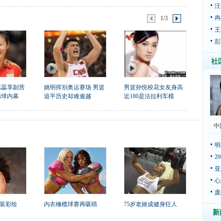
汪
冉
1/3
王
彭
社
蕊蕊享副营
姚明挥别奥运赛场 男篮
男篮孙悦校花女友身高
输球内幕
追平历史却难逾越
近180是法拉利车模
中
明
2
亚
心
庞
装彩绘
内衣橄榄球赛再吸睛
75岁老妪成健身狂人
新