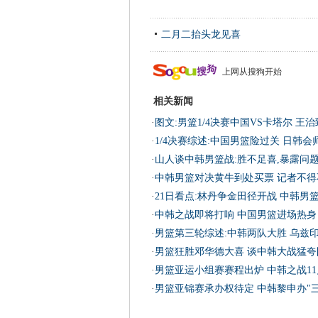
二月二抬头龙见喜
上网从搜狗开始
相关新闻
·
图文:男篮1/4决赛中国VS卡塔尔 王
·
1/4决赛综述:中国男篮险过关 日韩会
·
山人谈中韩男篮战:胜不足喜,暴露问
·
中韩男篮对决黄牛到处买票 记者不得
·
21日看点:林丹争金田径开战 中韩男
·
中韩之战即将打响 中国男篮进场热身
·
男篮第三轮综述:中韩两队大胜 乌兹
·
男篮狂胜邓华德大喜 谈中韩大战猛夸
·
男篮亚运小组赛赛程出炉 中韩之战11
·
男篮亚锦赛承办权待定 中韩黎申办"