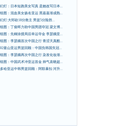
幻灯：日本短跑美女写真 是她改写日本...
组图：混血美女扬名亚运 黑嘉嘉渐成熟...
幻灯:大郅砍18分救主 男篮5分险胜...
组图：丁俊晖力助中国男团夺冠 梁文博...
组图：先糊涂搅局后幸运夺金 李瑟娥亚...
组图：李瑟娥首次中国之行 青涩天真酷...
02釜山亚运男篮回顾：中国负韩国失冠...
组图：李瑟娥再次中国之行 染发化妆渐...
组图：中国武术冲亚运首金 帅气袁晓超...
多哈亚运中韩男篮回顾：阿联暴扣 河升...