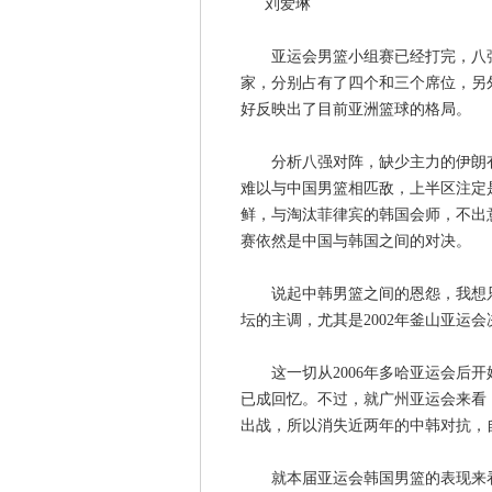
刘爱琳
亚运会男篮小组赛已经打完，八强
家，分别占有了四个和三个席位，另
好反映出了目前亚洲篮球的格局。
分析八强对阵，缺少主力的伊朗有
难以与中国男篮相匹敌，上半区注定
鲜，与淘汰菲律宾的韩国会师，不出
赛依然是中国与韩国之间的对决。
说起中韩男篮之间的恩怨，我想只
坛的主调，尤其是2002年釜山亚运
这一切从2006年多哈亚运会后开始
已成回忆。不过，就广州亚运会来看
出战，所以消失近两年的中韩对抗，
就本届亚运会韩国男篮的表现来看