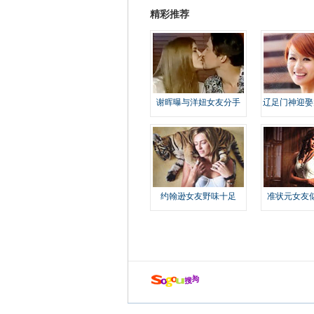
精彩推荐
谢晖曝与洋妞女友分手
辽足门神迎娶
约翰逊女友野味十足
准状元女友