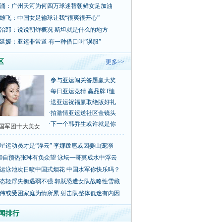
涌：广州天河为何四万球迷替朝鲜女足加油
雄飞：中国女足输球让我“很爽很开心”
治郅：说说朝鲜概况 斯坦就是什么的地方
延媛：亚运非常道 有一种借口叫“误服”
区
更多>>
·
参与亚运闯关答题赢大奖
·
每日亚运竞猜 赢品牌T恤
·
送亚运祝福赢取绝版好礼
·
拍激情亚运送社区金镜头
·
下一个韩乔生或许就是你
国军团十大美女
星运动员才是“浮云” 李娜跋扈或因姜山宠溺
00自预热张琳有负众望 泳坛一哥莫成水中浮云
运泳池次日喷中国式烟花 中国水军你快乐吗？
态轻浮失衡遇弱不强 郭跃恐遭女队战略性雪藏
伟或受困家庭为情所累 射击队整体低迷有内因
闻排行