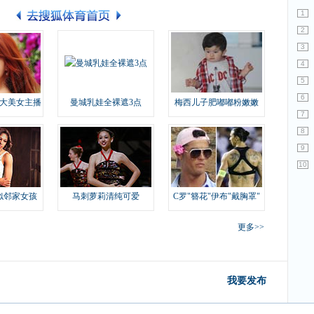
1
2
3
4
5
6
大美女主播
曼城乳娃全裸遮3点
梅西儿子肥嘟嘟粉嫩嫩
7
8
9
10
似邻家女孩
马刺萝莉清纯可爱
C罗"簪花"伊布"戴胸罩"
更多>>
我要发布