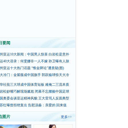
日要闻
州亚运10大新闻：中国男人惊喜 白岩松是意外
运40大语录：何雯娜非一人不嫁 孙卫曝有人脉
州亚运十大热门话题 “惟金牌论”遭质疑(图)
大冷门：金紫薇成中国旗手 郭跃输球惊天大冷
华社批三大球成中国体育短板 难掩二三流本质
岩松妙嘴巧解现场尴尬 闭幕不忘揶揄中国足球
国奥委会谈亚运精神风貌 王大雷骂人反面典型
苏红曝曾拒绝复出 告慰汤淼：亲爱的 回来值
点图片
更多>>