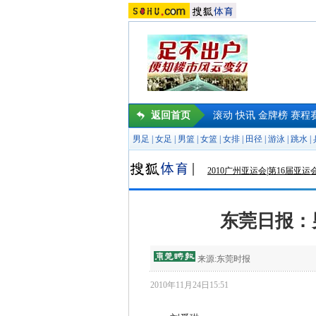
返回首页
滚动
快讯
金牌榜
赛程
男足
|
女足
|
男篮
|
女篮
|
女排
|
田径
|
游泳
|
跳水
|
2010广州亚运会|第16届亚运
东莞日报：
来源:
东莞时报
2010年11月24日15:51