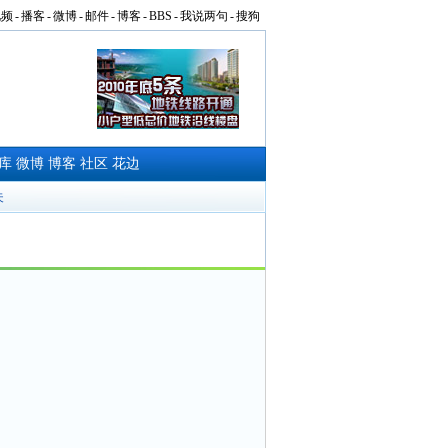
视频
-
播客
-
微博
-
邮件
-
博客
-
BBS
-
我说两句
-
搜狗
库
微博
博客
社区
花边
夫