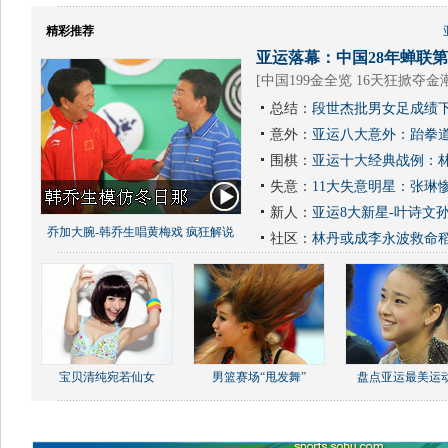
精彩推荐
亚运落幕：中国28年蝉联第1
[
中国199金全览 16天狂掀夺金
总结：
段世杰批男女足成绩下
意外：
亚运八大意外：跆拳道
围棋：
亚运十大经典战例：林
失意：
11大失意明星：张琳
新人：
亚运8大新星-叶诗文
乔加大腕-韩乔生唱黄梅戏 疯狂解说
社区：
林丹或成李永波救命
宝贝清纯宛若仙女
男篮赛场“甩发舞”
盘点亚运最美运