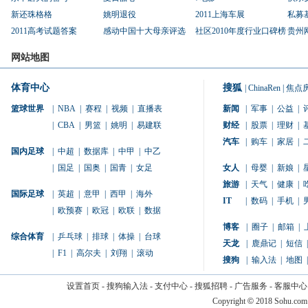
新还珠格格
姚明退役
2011上海车展
私募
2011高考试题答案
感动中国十大母亲评选
社区2010年度行业口碑榜
贵州
网站地图
体育中心
搜狐
|
ChinaRen
|
焦点
篮球世界
|
NBA
|
赛程
|
视频
|
直播表
新闻
|
军事
|
公益
|
|
CBA
|
男篮
|
姚明
|
易建联
财经
|
股票
|
理财
|
汽车
|
购车
|
家居
|
国内足球
|
中超
|
数据库
|
中甲
|
中乙
|
国足
|
国奥
|
国青
|
女足
女人
|
母婴
|
新娘
|
旅游
|
天气
|
健康
|
国际足球
|
英超
|
意甲
|
西甲
|
海外
IT
|
数码
|
手机
|
|
欧预赛
|
欧冠
|
欧联
|
数据
博客
|
圈子
|
邮箱
|
综合体育
|
乒乓球
|
排球
|
体操
|
台球
天龙
|
鹿鼎记
|
短信
|
|
F1
|
高尔夫
|
刘翔
|
滚动
搜狗
|
输入法
|
地图
|
设置首页
-
搜狗输入法
-
支付中心
-
搜狐招聘
-
广告服务
-
客服中心
Copyright
©
2018 Sohu.com