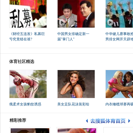
《财经五连发》私募巨
中国男女排确定新一
中华健儿赛事敢
亏究竟错在谁?
届"掌门人"
男排女网开天辟
体育社区精选
俄柔术女孩豹纹诱惑
美女足队花泳装彩绘
内衣橄榄球赛再
精彩推荐