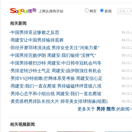
上网从搜狗开始
网页
新闻
相关新闻
·
中国男排亚运惨败之反思
10-11-
·
周建安让中国男排输掉底裤
10-11-
·
田径开赛羽球演决战 男排女垒关注"河南力量"
10-11-
·
中国男排完败伊朗 周建安:我们输得"没脾气"
10-11-
·
中国男排横扫沙特 周建安:中日韩夺冠机会均等
10-11-
·
男排逆转沙特士气足 周建安:战伊朗顶住有机会
10-11-
·
男排VS沙特前瞻:拦网体系受考验 周建安信心足
10-11-
·
周建安:我们一直在爬坡 男排磕磕绊绊晋级八强
10-11-
·
男排心态平和小组出线 周建安:我们一直在爬坡
10-11-
·
黄奕搭档男排队长拍大片 帅哥美女排球情缘(组图)
10-10-
更多关于
男排 熊市
的新闻>
相关视频新闻