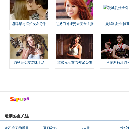
谢晖曝与洋妞女友分手
辽足门神迎娶大美女主播
曼城乳娃全裸遮
约翰逊女友野味十足
准状元女友似邻家女孩
马刺萝莉清纯
近期热点关注
永不磨灭的番号
夏日甜心
7电影
快乐