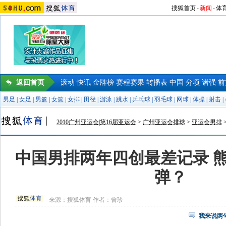
搜狐首页
-
新闻
-
体
返回首页
滚动
快讯
金牌榜
赛程赛果
转播表
中国
分项
诸强
前
男足
|
女足
|
男篮
|
女篮
|
女排
|
田径
|
游泳
|
跳水
|
乒乓球
|
羽毛球
|
网球
|
体操
|
射击
|
2010广州亚运会|第16届亚运会
>
广州亚运会排球
>
亚运会男排
中国男排两年四创最差记录 
弹？
来源：
搜狐体育
作者：曾珍
我来说两