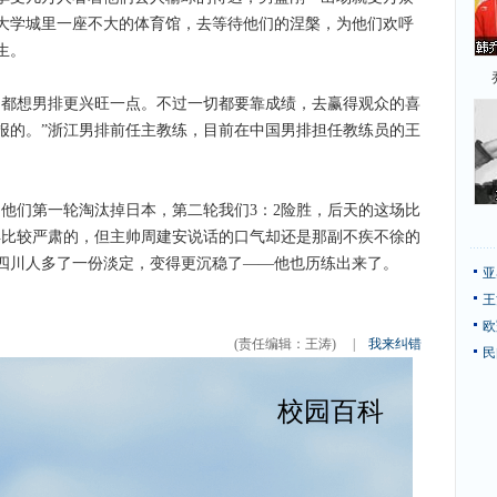
大学城里一座不大的体育馆，去等待他们的涅槃，为他们欢呼
生。
都想男排更兴旺一点。不过一切都要靠成绩，去赢得观众的喜
报的。”浙江男排前任主教练，目前在中国男排担任教练员的王
们第一轮淘汰掉日本，第二轮我们3：2险胜，后天的这场比
得比较严肃的，但主帅周建安说话的口气却还是那副不疾不徐的
四川人多了一份淡定，变得更沉稳了——他也历练出来了。
亚
王
欧
(责任编辑：王涛)
|
我来纠错
民