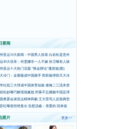
日要闻
州亚运10大新闻：中国男人惊喜 白岩松是意外
运40大语录：何雯娜非一人不嫁 孙卫曝有人脉
州亚运十大热门话题 “惟金牌论”遭质疑(图)
大冷门：金紫薇成中国旗手 郭跃输球惊天大冷
华社批三大球成中国体育短板 难掩二三流本质
岩松妙嘴巧解现场尴尬 闭幕不忘揶揄中国足球
国奥委会谈亚运精神风貌 王大雷骂人反面典型
苏红曝曾拒绝复出 告慰汤淼：亲爱的 回来值
点图片
更多>>