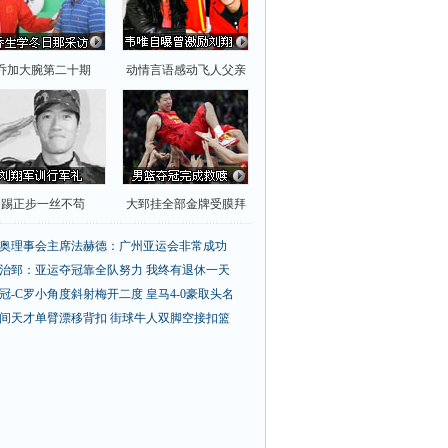
乔加大腕第二十期
动情言语感动飞人父亲
踢正步一丝不苟
大郅挂全部金牌受膜拜
奥理事会主席法赫德：广州亚运会非常成功
治郅：亚运夺冠靠全队努力 我终有退休一天
冠-C罗小角度斜射梅开二度 皇马4-0豪取头名
间天才单臂漂移背扣
街球牛人双脚空接扣篮