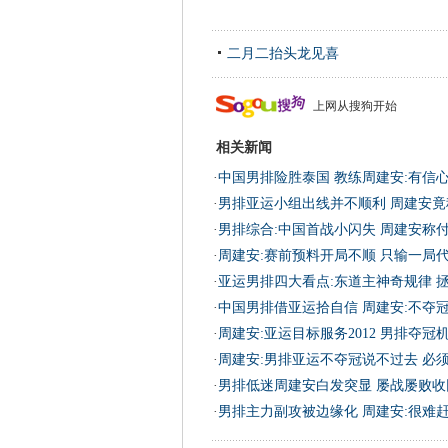
二月二抬头龙见喜
上网从搜狗开始
相关新闻
·
中国男排险胜泰国 教练周建安:有信
·
男排亚运小组出线并不顺利 周建安竟
·
男排综合:中国首战小闪失 周建安称
·
周建安:赛前预料开局不顺 只输一局
·
亚运男排四大看点:东道主神奇规律 
·
中国男排借亚运拾自信 周建安:不夺
·
周建安:亚运目标服务2012 男排夺冠机
·
周建安:男排亚运不夺冠说不过去 必
·
男排低迷周建安白发突显 屡战屡败收
·
男排主力副攻被边缘化 周建安:很难