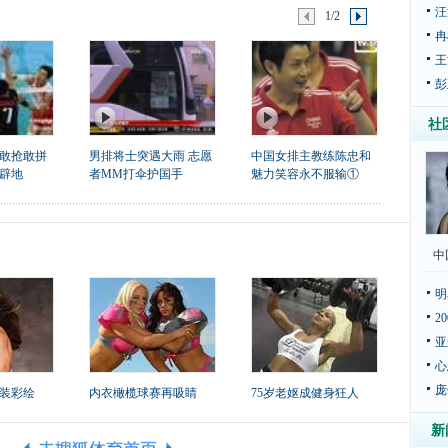
汪
1/2
冉
王
彭
社
敢抢敢拼
男排将士突遇大雨 志愿
中国女排主教练陈忠和
辟地
者MM打伞护国手
魅力笑容永不服输①
中
明
2
亚
心
庞
装彩绘
内衣橄榄球赛再吸睛
75岁老妪成健身狂人
新