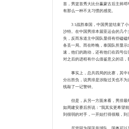
首，男篮首秀大比分赢蒙古后主帅邓
有那么一种不太习惯的感觉。
3:1战胜泰国，中国男篮结束了小
沙特。在中国男排本届亚运会的几个
失，反而东道主中国队显得有些磕磕
各丢一局。而在昨晚，泰国队所显示
速，他们的跑动，还有他们在四号位
对之后的进程有什么借鉴意义的话，
事实上，总共四局的比赛，其中有三
分出胜负，说男排是涉险过关也不为
线敲了一记警钟。
但是，从另一方面来看，男排最终
如周建安赛后所说：“我其实更希望
到很弱的对手，一开始打得很顺，到
尽管同为国字号球队，国奥可以享