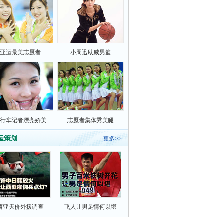
亚运最美志愿者
小周迅助威男篮
行车记者漂亮娇美
志愿者集体秀美腿
运策划
更多>>
西亚天价外援调查
飞人让男足情何以堪