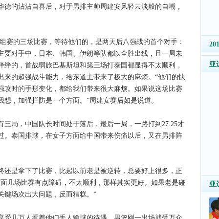
华德的沾沾自喜后，对于男排主帅周建安风轻云淡般的自嘲，
组赛的三场比赛，等待他们的，是两天后八强战的首个对手：
2
主要对手中，日本、韩国、伊朗等队都以全胜出线，且一局未
亚
绊绊的，首战弱旅巴基斯坦和第三场打泰国都显得不太顺利，
出来的超强战斗能力，给东道主带来了极大的麻烦。“他们的快
强攻时的手形变化，都给我们带来很大麻烦。如果说这场比赛
我想，加强拦防是一个方面。”周建安赛后如是说道。
局，中国队长时间处于落后，最后一局，一路打到27:25才
过。泰国排球，在女子方面给中国带来伤痛以后，又在男排阵
还是拿下了比赛，比起以前老是被逆转，总要好上很多，正
前面几场比赛有点障碍，不太顺利，那样其实更好。如果老是碰
亚
关键场次出大问题，反而糟糕。”
受几万人看着他们丢人输球的待遇，男篮刚一出场就受万众