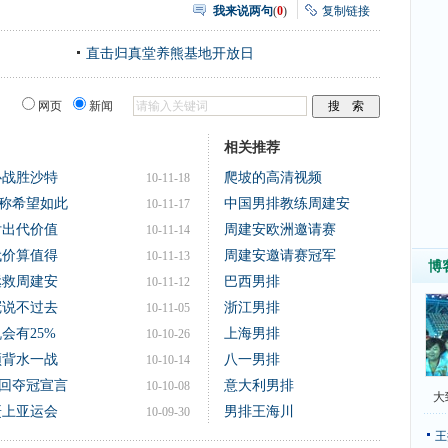
我来说两句
(
0
)
复制链接
直击归真堂养熊基地开放日
网页
新闻
相关推荐
心战胜沙特
爬坡的高清视频
10-11-18
称希望如此
中国男排教练周建安
10-11-17
付出代价值
周建安欧洲邀请赛
10-11-14
代价算值得
周建安邀请赛冠军
10-11-13
博
拯救周建安
巴西男排
10-11-12
冠说不过去
浙江男排
10-11-05
会有25%
上海男排
10-10-26
须背水一战
八一男排
10-10-14
回夺冠宣言
意大利男排
10-10-08
大
赶上亚运会
男排王海川
10-09-30
王