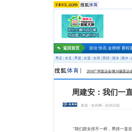
返回首页
滚动
快讯
金牌榜
赛程
男足
|
女足
|
男篮
|
女篮
|
女排
|
田径
|
游泳
|
跳水
|
2010广州亚运会|第16届亚运
周建安：我们一直
来源：
杭州网—杭州日报
“我们跟女排不一样，男排一直在低