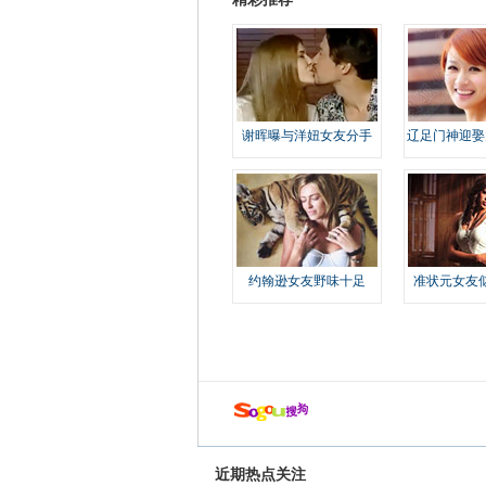
谢晖曝与洋妞女友分手
辽足门神迎娶
约翰逊女友野味十足
准状元女友
近期热点关注