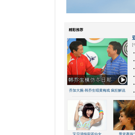
精彩推荐
[
乔加大腕-韩乔生唱黄梅戏 疯狂解说
宝贝清纯宛若仙女
男篮赛场“