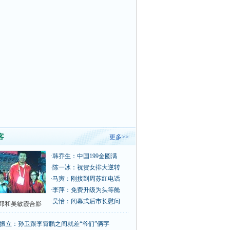
客
更多>>
·
韩乔生：中国199金圆满
·
陈一冰：祝贺女排大逆转
·
马寅：刚接到周苏红电话
·
李萍：免费升级为头等舱
·
吴怡：闭幕式后市长慰问
郅和吴敏霞合影
振立：孙卫跟李霄鹏之间就差“爷们”俩字