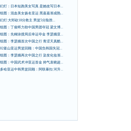
幻灯：日本短跑美女写真 是她改写日本...
组图：混血美女扬名亚运 黑嘉嘉渐成熟...
幻灯:大郅砍18分救主 男篮5分险胜...
组图：丁俊晖力助中国男团夺冠 梁文博...
组图：先糊涂搅局后幸运夺金 李瑟娥亚...
组图：李瑟娥首次中国之行 青涩天真酷...
02釜山亚运男篮回顾：中国负韩国失冠...
组图：李瑟娥再次中国之行 染发化妆渐...
组图：中国武术冲亚运首金 帅气袁晓超...
多哈亚运中韩男篮回顾：阿联暴扣 河升...