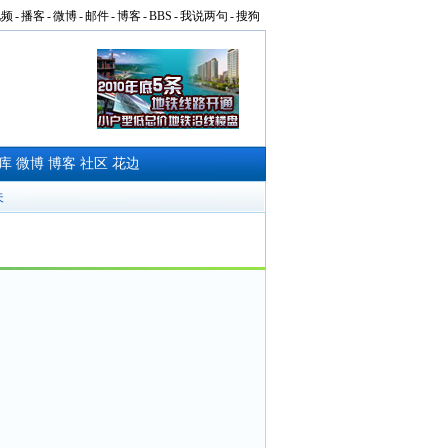
视频
-
播客
-
微博
-
邮件
-
博客
-
BBS
-
我说两句
-
搜狗
库
微博
博客
社区
花边
夫