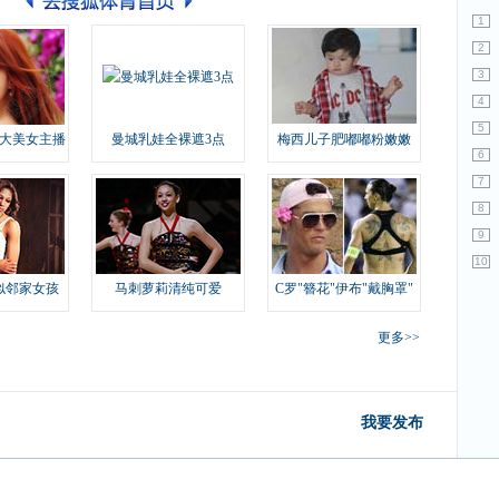
1
2
3
4
5
大美女主播
曼城乳娃全裸遮3点
梅西儿子肥嘟嘟粉嫩嫩
6
7
8
9
10
似邻家女孩
马刺萝莉清纯可爱
C罗"簪花"伊布"戴胸罩"
更多>>
我要发布