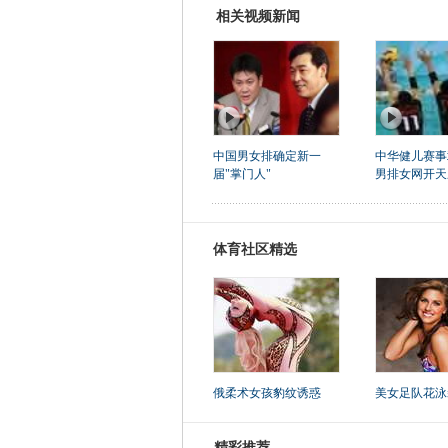
相关视频新闻
中国男女排确定新一
中华健儿赛事
届"掌门人"
男排女网开天
体育社区精选
俄柔术女孩豹纹诱惑
美女足队花泳
精彩推荐