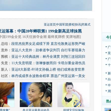
亚运首页
|
中国军团
|
赛程
|
快讯
|
闭幕式
亚运落幕：中国28年蝉联第1 199金新高足球抹黑
中国199金全览 16天狂掀夺金潮
最终奖牌榜
奖牌地图
]
今
总结：
段世杰批男女足成绩下滑 直言伦敦奥运形势严峻
广
意外：
亚运八大意外：跆拳道争议判罚 自行车赛现暴力
亚
围棋：
亚运十大经典战例：林丹全满贯 刘翔三连冠回归
广
失意：
11大失意明星：张琳惨败而归 卡塔尔重金请伤员
十
新人：
亚运8大新星-叶诗文孙杨上榜 他们或将改变世界
新
社区：
林丹或成李永波救命稻草
票选广州亚运第一美女
白
中
周
热
甩发舞”
盘点亚运最美运动员
排球宝贝玩瑜伽