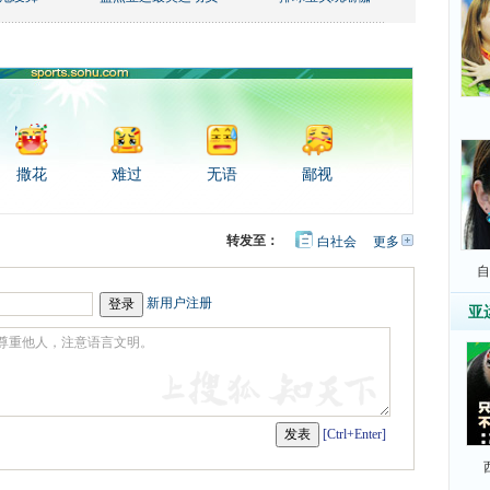
撒花
难过
无语
鄙视
转发至：
白社会
更多
开
心
豆
自
网
瓣
新用户注册
亚
[Ctrl+Enter]