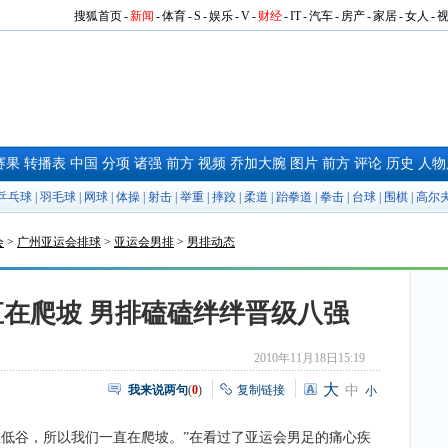
搜狐首页
-
新闻
-
体育
-
S
-
娱乐
-
V
-
财经
-
IT
-
汽车
-
房产
-
家居
-
女人
-
赛果
转播表
中国
分项
诸强
前方
视频
乔加大腕
图片
前方
评论
历史
人物
乒乓球
|
羽毛球
|
网球
|
体操
|
射击
|
举重
|
摔跤
|
柔道
|
跆拳道
|
拳击
|
台球
|
围棋
|
高尔
会
>
广州亚运会排球
>
亚运会男排
>
男排动态
在爬坡 男排磕磕绊绊晋级八强
2010年11月18日15:19
大
我来说两句
(
0
)
复制链接
中
小
谷，所以我们一直在爬坡。”在看过了亚运会男足的痛心疾