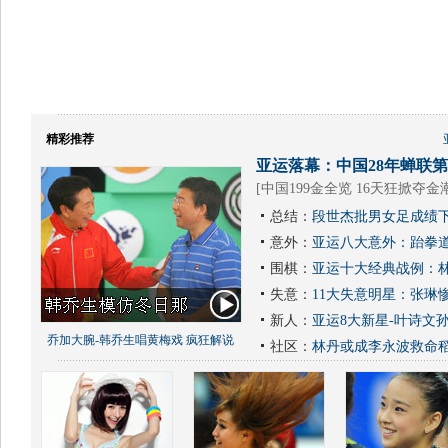
精彩推荐
亚运落幕：中国28年蝉联第1
[
中国199金全览 16天狂掀夺金
总结：
段世杰批男女足成绩下
意外：
亚运八大意外：跆拳道
围棋：
亚运十大经典战例：林
失意：
11大失意明星：张琳
新人：
亚运8大新星-叶诗文
乔加大腕-韩乔生唱黄梅戏 疯狂解说
社区：
林丹或成李永波救命