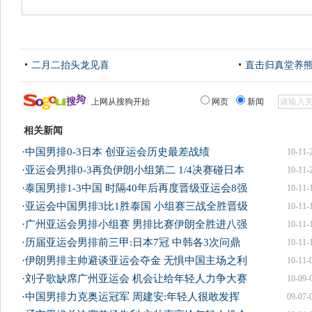
二月二抬头龙见喜
直击归真堂养
上网从搜狗开始
网页
新闻
相关新闻
·
中国男排0-3日本 创亚运会历史最差战绩
10-11-
·
亚运会男排0-3再负伊朗小组第二 1/4决赛碰日本
10-11-
·
泰国男排1-3中国 时隔40年后再度晋级亚运会8强
10-11-
·
亚运会中国男排3比1胜泰国 小组赛三战全胜晋级
10-11-
·
广州亚运会男排小组赛 男排比赛伊朗全胜进八强
10-11-
·
历届亚运会男排前三甲:日本7冠 中韩各3次问鼎
10-11-
·
伊朗男排主帅避谈亚运会夺金 无惧中国主场之利
10-11-
·
刘子歌缺席广州亚运会 机会让给年轻人力争大赛
10-09-
·
中国男排力克奥运冠军 周建安:年轻人很敢发挥
09-07-