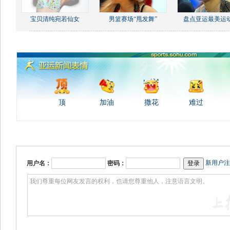
宝贝清纯宛若仙女
男篮赛场“甩发舞”
盘点亚运最美运
顶
加油
撒花
难过
新用户注
用户名：
密码：