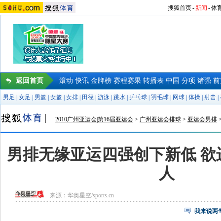
搜狐首页
-
新闻
-
体
返回首页
滚动
快讯
金牌榜
赛程赛果
转播表
中国
分项
诸强
前
男足
|
女足
|
男篮
|
女篮
|
女排
|
田径
|
游泳
|
跳水
|
乒乓球
|
羽毛球
|
网球
|
体操
|
射击
|
2010广州亚运会|第16届亚运会
>
广州亚运会排球
>
亚运会男排
男排无缘亚运四强创下新低 欲
人
来源：
华奥星空/sports.cn
我来说两