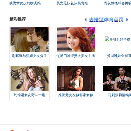
俄柔术女孩豹纹诱惑
美女足队花泳装彩绘
内衣橄榄球赛再
精彩推荐
谢晖曝与洋妞女友分手
辽足门神迎娶大美女主播
曼城乳娃全裸遮
约翰逊女友野味十足
准状元女友似邻家女孩
马刺萝莉清纯