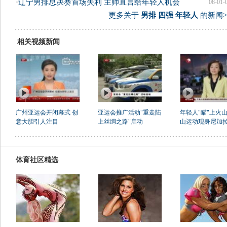
·
辽宁男排总决赛首场失利 主帅直言给年轻人机会
08-01-
更多关于
男排 四强 年轻人
的新闻>
相关视频新闻
广州亚运会开闭幕式 创
亚运会推广活动"重走陆
年轻人"瞄"上火山
意大胆引人注目
上丝绸之路"启动
山运动现身尼加
体育社区精选