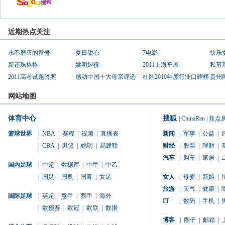
近期热点关注
永不磨灭的番号
夏日甜心
7电影
快乐
新还珠格格
姚明退役
2011上海车展
私募
2011高考试题答案
感动中国十大母亲评选
社区2010年度行业口碑榜
贵州
网站地图
体育中心
搜狐
|
ChinaRen
|
焦点
篮球世界
|
NBA
|
赛程
|
视频
|
直播表
新闻
|
军事
|
公益
|
|
CBA
|
男篮
|
姚明
|
易建联
财经
|
股票
|
理财
|
汽车
|
购车
|
家居
|
国内足球
|
中超
|
数据库
|
中甲
|
中乙
|
国足
|
国奥
|
国青
|
女足
女人
|
母婴
|
新娘
|
旅游
|
天气
|
健康
|
国际足球
|
英超
|
意甲
|
西甲
|
海外
IT
|
数码
|
手机
|
|
欧预赛
|
欧冠
|
欧联
|
数据
博客
|
圈子
|
邮箱
|