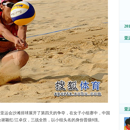
2
亚
亚
年广州亚运会沙滩排球展开了第四天的争夺，在女子小组赛中，中国
组合谢颖红/江卓仪，三战全胜，以小组头名的身份晋级8强。