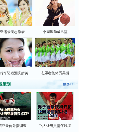
亚运最美志愿者
小周迅助威男篮
行车记者漂亮娇美
志愿者集体秀美腿
运策划
更多>>
西亚天价外援调查
飞人让男足情何以堪