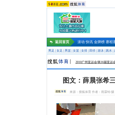
返回首页
滚动
快讯
金牌榜
赛程
男足
|
女足
|
男篮
|
女篮
|
女排
|
田径
|
游泳
|
跳水
|
2010广州亚运会|第16届亚运
图文：薛晨张希三
来源：
搜狐体育
作者：雨霖铃/摄