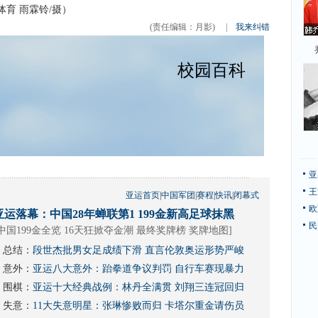
育 雨霖铃/摄）
(责任编辑：月影)
|
我来纠错
亚
王
亚运首页
|
中国军团
|
赛程
|
快讯
|
闭幕式
欧
亚运落幕：中国28年蝉联第1 199金新高足球抹黑
民
中国199金全览 16天狂掀夺金潮
最终奖牌榜
奖牌地图
]
总结：
段世杰批男女足成绩下滑 直言伦敦奥运形势严峻
意外：
亚运八大意外：跆拳道争议判罚 自行车赛现暴力
围棋：
亚运十大经典战例：林丹全满贯 刘翔三连冠回归
失意：
11大失意明星：张琳惨败而归 卡塔尔重金请伤员