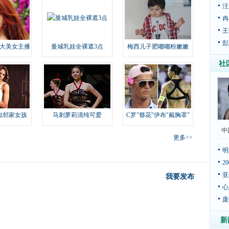
汪
冉
王
彭
大美女主播
曼城乳娃全裸遮3点
梅西儿子肥嘟嘟粉嫩嫩
社
似邻家女孩
马刺萝莉清纯可爱
C罗"簪花"伊布"戴胸罩"
中
更多>>
明
2
亚
我要发布
心
庞
新