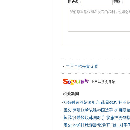
用户名：
密码：
二月二抬头龙见喜
上网从搜狗开始
相关新闻
·
25分钟速胜韩国组合 薛晨张希:把亚
·
图文:薛晨张希战胜韩国选手 护目眼
·
薛晨/张希轻取韩国对手 状态神勇剑
·
图文:沙滩排球薛晨/张希开门红 对手