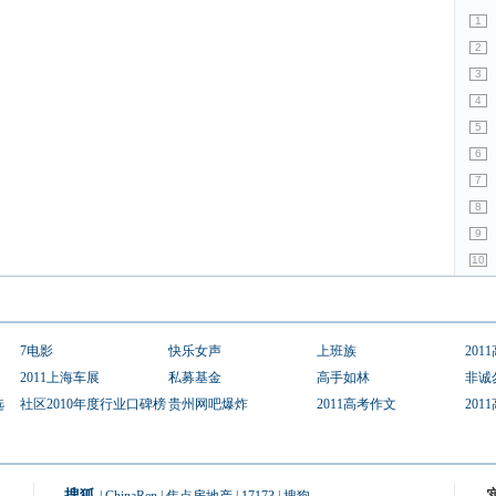
1
2
3
4
5
6
7
8
9
10
7电影
快乐女声
上班族
201
2011上海车展
私募基金
高手如林
非诚
选
社区2010年度行业口碑榜
贵州网吧爆炸
2011高考作文
201
搜狐