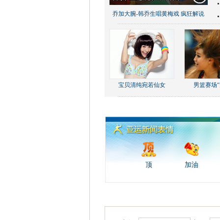
乔加大腕-韩乔生唱黄梅戏 疯狂解说
宝贝清纯宛若仙女
男篮赛场“
顶
加油