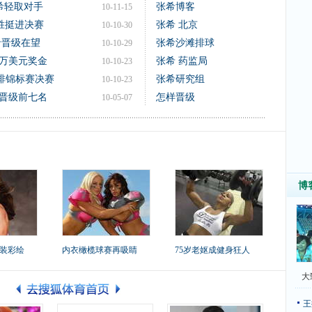
希轻取对手
张希博客
10-11-15
完胜挺进决赛
张希 北京
10-10-30
希晋级在望
张希沙滩排球
10-10-29
0万美元奖金
张希 药监局
10-10-23
沙排锦标赛决赛
张希研究组
10-10-23
晋级前七名
怎样晋级
10-05-07
博
装彩绘
内衣橄榄球赛再吸睛
75岁老妪成健身狂人
大
王