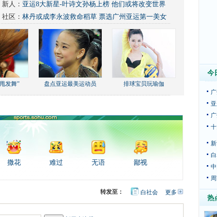
新人：
亚运8大新星-叶诗文孙杨上榜 他们或将改变世界
社区：
林丹或成李永波救命稻草
票选广州亚运第一美女
今
甩发舞”
盘点亚运最美运动员
排球宝贝玩瑜伽
广
亚
广
十
新
白
撒花
难过
无语
鄙视
中
周
转发至：
白社会
更多
开
热
心
豆
网
瓣