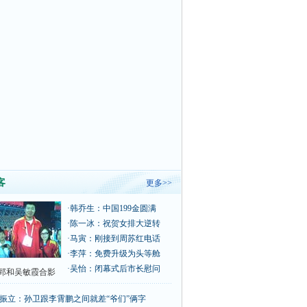
客
更多>>
·
韩乔生：中国199金圆满
·
陈一冰：祝贺女排大逆转
·
马寅：刚接到周苏红电话
·
李萍：免费升级为头等舱
·
吴怡：闭幕式后市长慰问
郅和吴敏霞合影
振立：孙卫跟李霄鹏之间就差“爷们”俩字