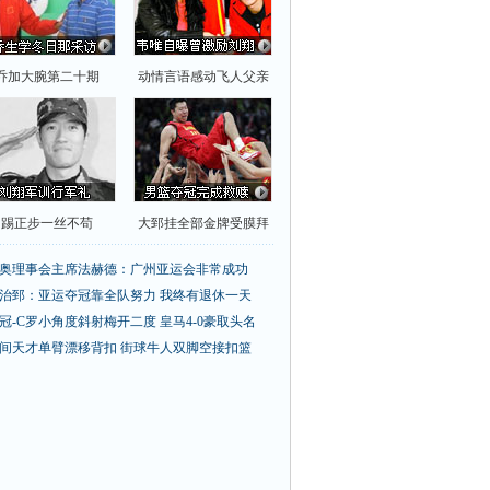
乔加大腕第二十期
动情言语感动飞人父亲
踢正步一丝不苟
大郅挂全部金牌受膜拜
奥理事会主席法赫德：广州亚运会非常成功
治郅：亚运夺冠靠全队努力 我终有退休一天
冠-C罗小角度斜射梅开二度 皇马4-0豪取头名
间天才单臂漂移背扣
街球牛人双脚空接扣篮