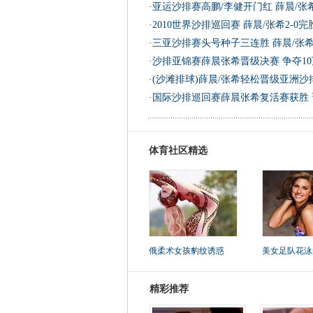
·
亚运沙排赛高鹏/李健开门红 薛晨/张
·
2010世界沙排巡回赛 薛晨/张希2-0
·
三亚沙排赛头号种子三连胜 薛晨/张
·
沙排亚锦赛薛晨张希晋级决赛 争夺1
·
(沙滩排球)薛晨/张希轻松晋级亚洲
·
国际沙排巡回赛薛晨张希复活赛获胜 
体育社区精选
俄柔术女孩豹纹诱惑
美女足队花泳
精彩推荐