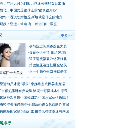
涌：广州天河为何四万球迷替朝鲜女足加油
雄飞：中国女足输球让我“很爽很开心”
治郅：说说朝鲜概况 斯坦就是什么的地方
延媛：亚运非常道 有一种借口叫“误服”
区
更多>>
·
参与亚运闯关答题赢大奖
·
每日亚运竞猜 赢品牌T恤
·
送亚运祝福赢取绝版好礼
·
拍激情亚运送社区金镜头
·
下一个韩乔生或许就是你
国军团十大美女
星运动员才是“浮云” 李娜跋扈或因姜山宠溺
00自预热张琳有负众望 泳坛一哥莫成水中浮云
运泳池次日喷中国式烟花 中国水军你快乐吗？
态轻浮失衡遇弱不强 郭跃恐遭女队战略性雪藏
伟或受困家庭为情所累 射击队整体低迷有内因
闻排行