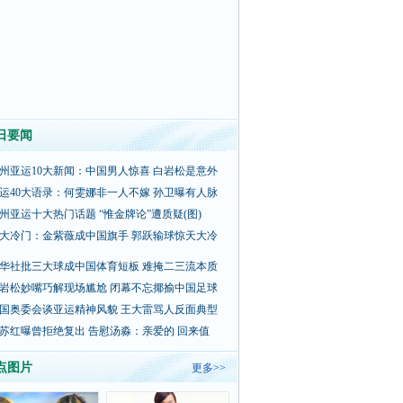
日要闻
州亚运10大新闻：中国男人惊喜 白岩松是意外
运40大语录：何雯娜非一人不嫁 孙卫曝有人脉
州亚运十大热门话题 “惟金牌论”遭质疑(图)
大冷门：金紫薇成中国旗手 郭跃输球惊天大冷
华社批三大球成中国体育短板 难掩二三流本质
岩松妙嘴巧解现场尴尬 闭幕不忘揶揄中国足球
国奥委会谈亚运精神风貌 王大雷骂人反面典型
苏红曝曾拒绝复出 告慰汤淼：亲爱的 回来值
点图片
更多>>