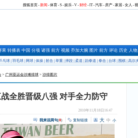
搜狐首页
-
新闻
-
体育
-
S
-
娱乐
-
V
-
财经
-
IT
-
汽车
-
房产
-
家居
-
女人
-
赛果
转播表
中国
分项
诸强
前方
视频
乔加大腕
图片
前方
评论
历史
人物
乒乓球
|
羽毛球
|
网球
|
体操
|
射击
|
举重
|
摔跤
|
柔道
|
跆拳道
|
拳击
|
台球
|
围棋
|
高尔
会
>
广州亚运会沙滩排球
>
沙排图片
战全胜晋级八强 对手全力防守
2010年11月18日16:47
大
我来说两句
(
0
)
复制链接
中
小