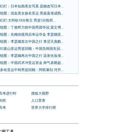
幻灯：日本短跑美女写真 是她改写日本...
组图：混血美女扬名亚运 黑嘉嘉渐成熟...
幻灯:大郅砍18分救主 男篮5分险胜...
组图：丁俊晖力助中国男团夺冠 梁文博...
组图：先糊涂搅局后幸运夺金 李瑟娥亚...
组图：李瑟娥首次中国之行 青涩天真酷...
02釜山亚运男篮回顾：中国负韩国失冠...
组图：李瑟娥再次中国之行 染发化妆渐...
组图：中国武术冲亚运首金 帅气袁晓超...
多哈亚运中韩男篮回顾：阿联暴扣 河升...
1高考进行时
搜狐大视野
勿扰
人口普查
1高考
世界大学排行榜
实用工具