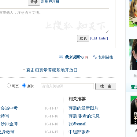
新用户注册
[Ctrl+Enter]
我来说两句
(
0
)
复制链接
直击归真堂养熊基地开放日
自
网页
新闻
亚
相关推荐
运会当中考
薛晨的最新图片
10-11-17
镜特写
薛晨 张希的消息
10-11-16
指沙排金牌
张希email
10-11-16
飞身救球
中组部张希
10-11-15