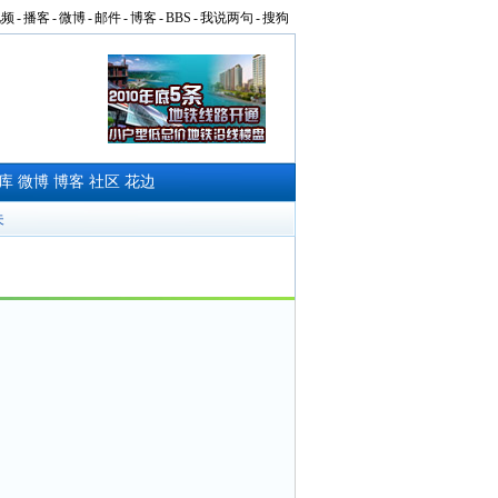
视频
-
播客
-
微博
-
邮件
-
博客
-
BBS
-
我说两句
-
搜狗
库
微博
博客
社区
花边
夫