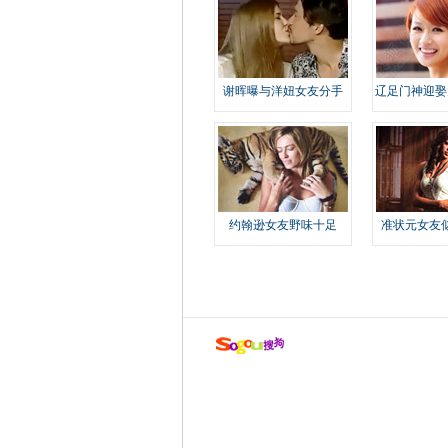
谢晖曝与洋妞女友分手
辽足门神迎娶
约翰逊女友野味十足
准状元女友