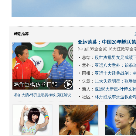
精彩推荐
亚运落幕：中国28年蝉联第1
[
中国199金全览 16天狂掀夺金
总结：
段世杰批男女足成绩下
意外：
亚运八大意外：跆拳道
围棋：
亚运十大经典战例：林
失意：
11大失意明星：张琳
新人：
亚运8大新星-叶诗文
乔加大腕-韩乔生唱黄梅戏 疯狂解说
社区：
林丹或成李永波救命