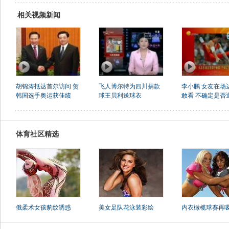
相关视频新闻
胡锦涛抵达首尔访问 贺
飞人博尔特为四川捐款
李小鹏 女友在场
韩国选手奥运获佳绩
球王贝利送球衣
敢看 不确定是否
体育社区精选
俄柔术女孩豹纹诱惑
美女足队花泳装彩绘
内衣橄榄球赛再