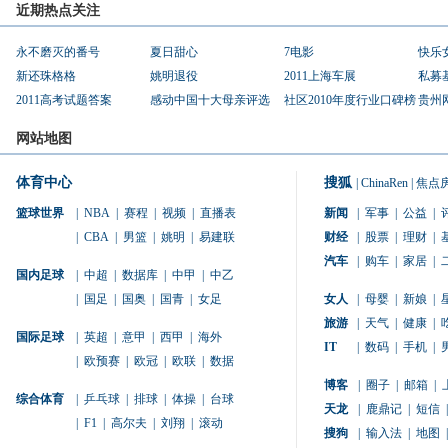
近期热点关注
永不磨灭的番号
夏日甜心
7电影
快乐
新还珠格格
姚明退役
2011上海车展
私募
2011高考试题答案
感动中国十大母亲评选
社区2010年度行业口碑榜
贵州
网站地图
体育中心
搜狐
|
ChinaRen
|
焦点
篮球世界
|
NBA
|
赛程
|
视频
|
直播表
新闻
|
军事
|
公益
|
|
CBA
|
男篮
|
姚明
|
易建联
财经
|
股票
|
理财
|
汽车
|
购车
|
家居
|
国内足球
|
中超
|
数据库
|
中甲
|
中乙
|
国足
|
国奥
|
国青
|
女足
女人
|
母婴
|
新娘
|
旅游
|
天气
|
健康
|
国际足球
|
英超
|
意甲
|
西甲
|
海外
IT
|
数码
|
手机
|
|
欧预赛
|
欧冠
|
欧联
|
数据
博客
|
圈子
|
邮箱
|
综合体育
|
乒乓球
|
排球
|
体操
|
台球
天龙
|
鹿鼎记
|
短信
|
|
F1
|
高尔夫
|
刘翔
|
滚动
搜狗
|
输入法
|
地图
|