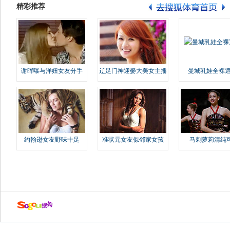
精彩推荐
谢晖曝与洋妞女友分手
辽足门神迎娶大美女主播
曼城乳娃全裸遮
约翰逊女友野味十足
准状元女友似邻家女孩
马刺萝莉清纯