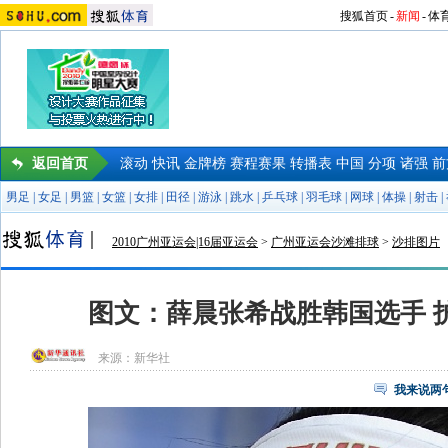
搜狐首页
-
新闻
-
体
返回首页
滚动
快讯
金牌榜
赛程赛果
转播表
中国
分项
诸强
前
男足
|
女足
|
男篮
|
女篮
|
女排
|
田径
|
游泳
|
跳水
|
乒乓球
|
羽毛球
|
网球
|
体操
|
射击
|
2010广州亚运会|16届亚运会
>
广州亚运会沙滩排球
>
沙排图片
图文：薛晨张希战胜韩国选手 
来源：
新华社
我来说两