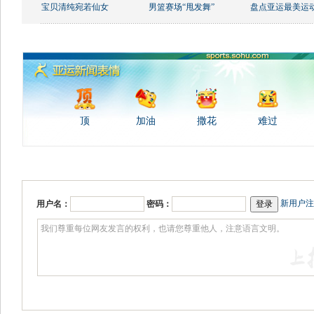
宝贝清纯宛若仙女
男篮赛场“甩发舞”
盘点亚运最美运
顶
加油
撒花
难过
新用户注
用户名：
密码：