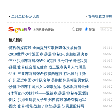
二月二抬头龙见喜
直击归真堂养
上网从搜狗开始
网页
新闻
相关新闻
·
随视传媒薛晨:全面提升互联网媒体投放价值
10-11-
·
2010世界沙排巡回赛 薛晨/张希2-0完胜挺进决赛
10-10-
·
三亚沙排赛薛晨/张希2-0完胜 头号种子挺进决赛
10-10-
·
薛晨/张希组合阳光健康 成三亚赛头号人气明星
10-10-
·
组图:三亚赛薛晨张希获得两连胜 打出胜利手势
10-10-
·
广州亚运中国沙排队名单 吴鹏根薛晨领衔男女队
10-10-
·
沙排亚锦赛中国男女队蝉联冠军 徐林胤薛晨最佳
10-10-
·
(体育)(5)沙滩排球——亚锦赛:薛晨/张希夺冠(图)
10-10-
·
图文:沙排亚锦赛女子组决赛 薛晨张希夺得冠军
10-10-
·
图文:张希/黄影战胜了张莹/薛晨 队员屁股特写
08-11-