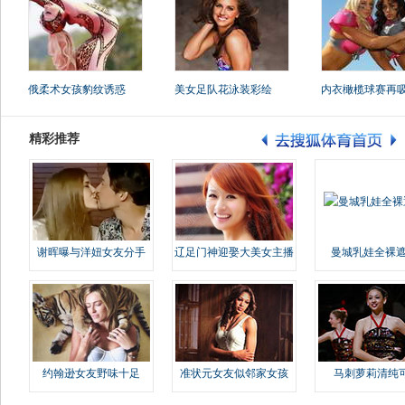
俄柔术女孩豹纹诱惑
美女足队花泳装彩绘
内衣橄榄球赛再
精彩推荐
谢晖曝与洋妞女友分手
辽足门神迎娶大美女主播
曼城乳娃全裸遮
约翰逊女友野味十足
准状元女友似邻家女孩
马刺萝莉清纯