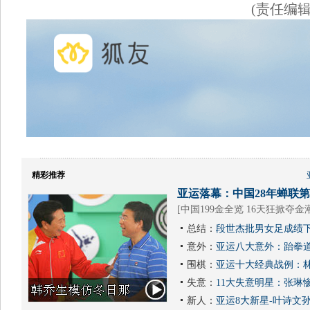
(责任编
精彩推荐
亚运落幕：中国28年蝉联第1
[
中国199金全览 16天狂掀夺金
总结：
段世杰批男女足成绩下
意外：
亚运八大意外：跆拳道
围棋：
亚运十大经典战例：林
失意：
11大失意明星：张琳
新人：
亚运8大新星-叶诗文