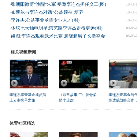
·
张朝阳微博"唤醒"朱军 受邀李连杰担任义工(图)
10-11-
·
布莱尔与李连杰对话"公益领袖"培养
10-11-
·
李连杰:公益事业亟需专业人才(图)
10-11-
·
体坛七大触电明星:演艺路李连杰走得更远(图)
09-06-
·
组图:李连杰观看武术比赛 袁晓超男子长拳夺金
08-08-
相关视频新闻
李连杰率壹基金成员踏
《非常故事汇》 侠骨柔
李连杰壹基金与
上云南抗旱之旅
情李连杰
织达成战略合作_
体育社区精选