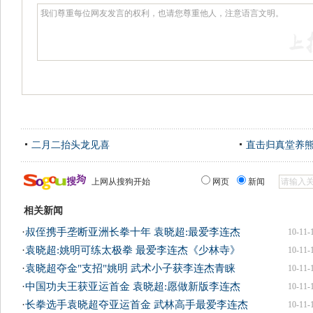
二月二抬头龙见喜
直击归真堂养
上网从搜狗开始
网页
新闻
相关新闻
·
叔侄携手垄断亚洲长拳十年 袁晓超:最爱李连杰
10-11-
·
袁晓超:姚明可练太极拳 最爱李连杰《少林寺》
10-11-
·
袁晓超夺金"支招"姚明 武术小子获李连杰青睐
10-11-
·
中国功夫王获亚运首金 袁晓超:愿做新版李连杰
10-11-
·
长拳选手袁晓超夺亚运首金 武林高手最爱李连杰
10-11-