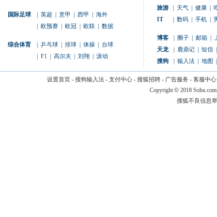
旅游
|
天气
|
健康
|
国际足球
|
英超
|
意甲
|
西甲
|
海外
IT
|
数码
|
手机
|
|
欧预赛
|
欧冠
|
欧联
|
数据
博客
|
圈子
|
邮箱
|
综合体育
|
乒乓球
|
排球
|
体操
|
台球
天龙
|
鹿鼎记
|
短信
|
|
F1
|
高尔夫
|
刘翔
|
滚动
搜狗
|
输入法
|
地图
|
设置首页
-
搜狗输入法
-
支付中心
-
搜狐招聘
-
广告服务
-
客服中心
Copyright
©
2018 Sohu.com
搜狐不良信息