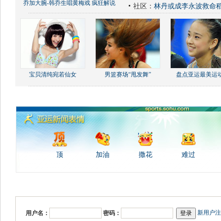
乔加大腕-韩乔生唱黄梅戏 疯狂解说
社区：
林丹或成李永波救命
宝贝清纯宛若仙女
男篮赛场“甩发舞”
盘点亚运最美运
顶
加油
撒花
难过
新用户注
用户名：
密码：