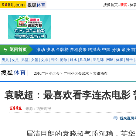
搜狐首页
-
新闻
-
体
返回首页
滚动
快讯
金牌榜
赛程赛果
转播表
中国
分项
诸强
前
男足
|
女足
|
男篮
|
女篮
|
女排
|
田径
|
游泳
|
跳水
|
乒乓球
|
羽毛球
|
网球
|
体操
|
射击
|
2010广州亚运会
>
广州亚运会武术
>
套路动态
袁晓超：最喜欢看李连杰电影 
来源：
西安晚报
我来说两
眉清目朗的袁晓超气质沉稳，英华