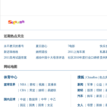
近期热点关注
永不磨灭的番号
夏日甜心
7电影
快乐
新还珠格格
姚明退役
2011上海车展
私募
2011高考试题答案
感动中国十大母亲评选
社区2010年度行业口碑榜
贵州
网站地图
体育中心
搜狐
|
ChinaRen
|
焦点
篮球世界
|
NBA
|
赛程
|
视频
|
直播表
新闻
|
军事
|
公益
|
|
CBA
|
男篮
|
姚明
|
易建联
财经
|
股票
|
理财
|
汽车
|
购车
|
家居
|
国内足球
|
中超
|
数据库
|
中甲
|
中乙
|
国足
|
国奥
|
国青
|
女足
女人
|
母婴
|
新娘
|