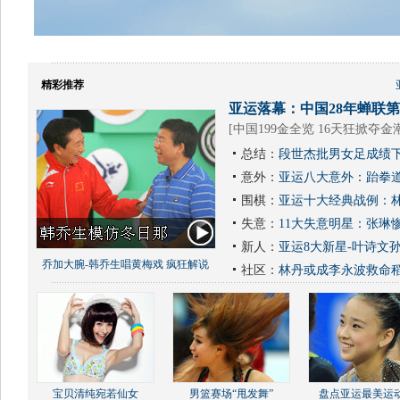
精彩推荐
亚运落幕：中国28年蝉联第1
[
中国199金全览 16天狂掀夺金
总结：
段世杰批男女足成绩下
意外：
亚运八大意外：跆拳道
围棋：
亚运十大经典战例：林
失意：
11大失意明星：张琳
新人：
亚运8大新星-叶诗文
乔加大腕-韩乔生唱黄梅戏 疯狂解说
社区：
林丹或成李永波救命
宝贝清纯宛若仙女
男篮赛场“甩发舞”
盘点亚运最美运