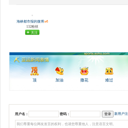
海峡都市报的微博
132粉丝
关注
顶
加油
撒花
难过
新用户注
用户名：
密码：