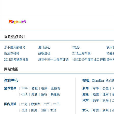
近期热点关注
永不磨灭的番号
夏日甜心
7电影
快乐
新还珠格格
姚明退役
2011上海车展
私募
2011高考试题答案
感动中国十大母亲评选
社区2010年度行业口碑榜
贵州
网站地图
体育中心
搜狐
|
ChinaRen
|
焦点
篮球世界
|
NBA
|
赛程
|
视频
|
直播表
新闻
|
军事
|
公益
|
|
CBA
|
男篮
|
姚明
|
易建联
财经
|
股票
|
理财
|
汽车
|
购车
|
家居
|
国内足球
|
中超
|
数据库
|
中甲
|
中乙
|
国足
|
国奥
|
国青
|
女足
女人
|
母婴
|
新娘
|