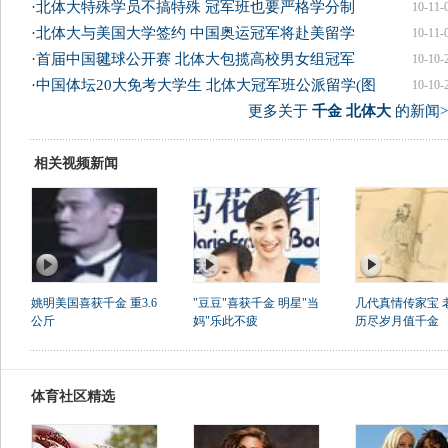
·
北体大特殊学员不搞特殊 冠军班也要严格学分制
10-11-
·
北体大与美国大学签约 中国奥运冠军将赴美留学
10-11-
·
首届中国毽球公开赛 北体大包揽高校男女组冠军
10-10-
·
中国体坛20大免考大学生 北体大冠军班公派留学(图
10-10-
更多关于
千金 北体大
的新闻>
相关视频新闻
姚明美国喜获千金 重3.6
"豆豆"喜获千金 明星"当
几代真情传家宝 
公斤
妈"乐此不疲
历尽岁月值千金
体育社区精选