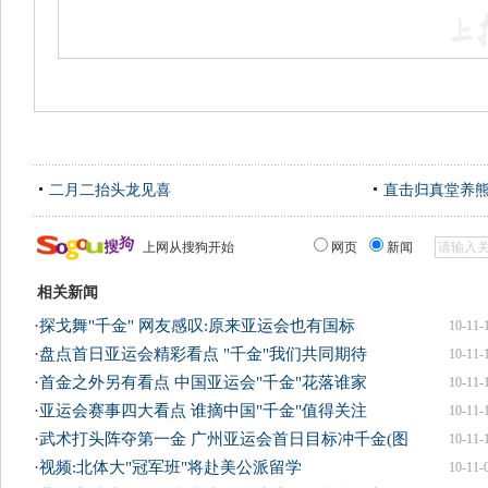
二月二抬头龙见喜
直击归真堂养
上网从搜狗开始
网页
新闻
相关新闻
·
探戈舞"千金" 网友感叹:原来亚运会也有国标
10-11-
·
盘点首日亚运会精彩看点 "千金"我们共同期待
10-11-
·
首金之外另有看点 中国亚运会"千金"花落谁家
10-11-
·
亚运会赛事四大看点 谁摘中国"千金"值得关注
10-11-
·
武术打头阵夺第一金 广州亚运会首日目标冲千金(图
10-11-
·
视频:北体大"冠军班"将赴美公派留学
10-11-