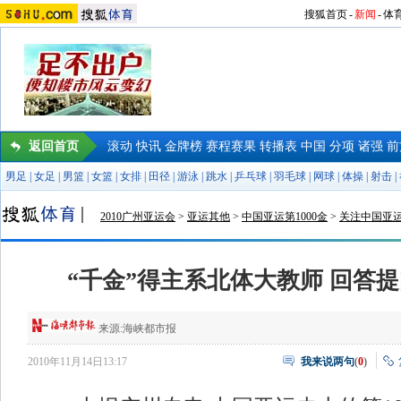
搜狐首页
-
新闻
-
体
返回首页
滚动
快讯
金牌榜
赛程赛果
转播表
中国
分项
诸强
前
男足
|
女足
|
男篮
|
女篮
|
女排
|
田径
|
游泳
|
跳水
|
乒乓球
|
羽毛球
|
网球
|
体操
|
射击
|
2010广州亚运会
>
亚运其他
>
中国亚运第1000金
>
关注中国亚运
“千金”得主系北体大教师 回答
来源:
海峡都市报
2010年11月14日13:17
我来说两句
(
0
)