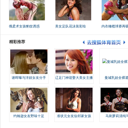
俄柔术女孩豹纹诱惑
美女足队花泳装彩绘
内衣橄榄球赛再
精彩推荐
谢晖曝与洋妞女友分手
辽足门神迎娶大美女主播
曼城乳娃全裸遮
约翰逊女友野味十足
准状元女友似邻家女孩
马刺萝莉清纯