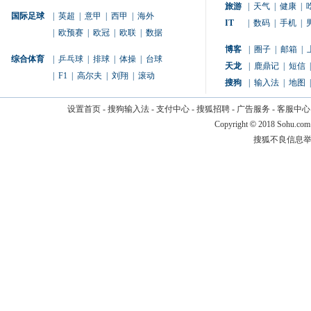
旅游
|
天气
|
健康
|
国际足球
|
英超
|
意甲
|
西甲
|
海外
IT
|
数码
|
手机
|
|
欧预赛
|
欧冠
|
欧联
|
数据
博客
|
圈子
|
邮箱
|
综合体育
|
乒乓球
|
排球
|
体操
|
台球
天龙
|
鹿鼎记
|
短信
|
|
F1
|
高尔夫
|
刘翔
|
滚动
搜狗
|
输入法
|
地图
|
设置首页
-
搜狗输入法
-
支付中心
-
搜狐招聘
-
广告服务
-
客服中心
Copyright
©
2018 Sohu.com
搜狐不良信息