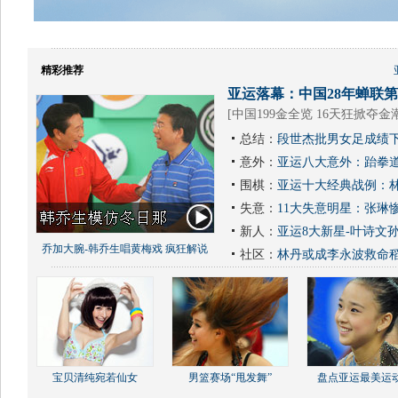
精彩推荐
亚运落幕：中国28年蝉联第1
[
中国199金全览 16天狂掀夺金
总结：
段世杰批男女足成绩下
意外：
亚运八大意外：跆拳道
围棋：
亚运十大经典战例：林
失意：
11大失意明星：张琳
新人：
亚运8大新星-叶诗文
乔加大腕-韩乔生唱黄梅戏 疯狂解说
社区：
林丹或成李永波救命
宝贝清纯宛若仙女
男篮赛场“甩发舞”
盘点亚运最美运