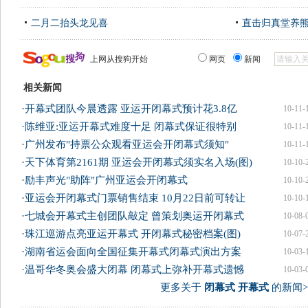
二月二抬头龙见喜
直击归真堂养
上网从搜狗开始
网页
新闻
相关新闻
·
开幕式团队今晨透露 亚运开闭幕式预计花3.8亿
10-11-
·
陈维亚:亚运开幕式难度十足 闭幕式保证很特别
10-11-
·
广州发布"持票公众观看亚运会开闭幕式须知"
10-11-
·
天下体育第2161期 亚运会开闭幕式须实名入场(图)
10-10-
·
励丰声光"助阵"广州亚运会开闭幕式
10-10-
·
亚运会开闭幕式门票销售结束 10月22日前可转让
10-10-
·
七城会开幕式主创团队敲定 曾策划奥运开闭幕式
10-08-
·
珠江巡游点亮亚运开幕式 开闭幕式秘密档案(图)
10-07-
·
湖南省运会面向全国征集开幕式闭幕式演出方案
10-03-
·
温哥华冬奥会盛大闭幕 闭幕式上弥补开幕式遗憾
10-03-
更多关于
闭幕式 开幕式
的新闻>