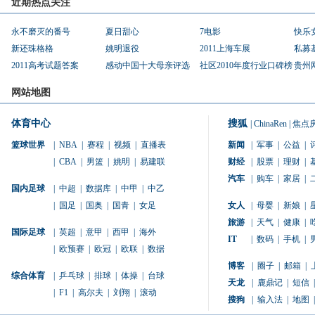
近期热点关注
永不磨灭的番号
夏日甜心
7电影
快乐
新还珠格格
姚明退役
2011上海车展
私募
2011高考试题答案
感动中国十大母亲评选
社区2010年度行业口碑榜
贵州
网站地图
体育中心
搜狐
|
ChinaRen
|
焦点
篮球世界
|
NBA
|
赛程
|
视频
|
直播表
新闻
|
军事
|
公益
|
|
CBA
|
男篮
|
姚明
|
易建联
财经
|
股票
|
理财
|
汽车
|
购车
|
家居
|
国内足球
|
中超
|
数据库
|
中甲
|
中乙
|
国足
|
国奥
|
国青
|
女足
女人
|
母婴
|
新娘
|
旅游
|
天气
|
健康
|
国际足球
|
英超
|
意甲
|
西甲
|
海外
IT
|
数码
|
手机
|
|
欧预赛
|
欧冠
|
欧联
|
数据
博客
|
圈子
|
邮箱
|
综合体育
|
乒乓球
|
排球
|
体操
|
台球
天龙
|
鹿鼎记
|
短信
|
|
F1
|
高尔夫
|
刘翔
|
滚动
搜狗
|
输入法
|
地图
|