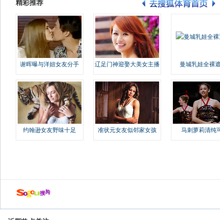
精彩推荐
谢晖曝与洋妞女友分手
辽足门神迎娶大美女主播
曼城乳娃全裸遮
约翰逊女友野味十足
准状元女友似邻家女孩
马刺萝莉清纯