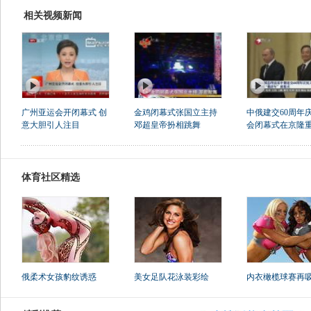
相关视频新闻
广州亚运会开闭幕式 创
金鸡闭幕式张国立主持
中俄建交60周年
意大胆引人注目
邓超皇帝扮相跳舞
会闭幕式在京隆
体育社区精选
俄柔术女孩豹纹诱惑
美女足队花泳装彩绘
内衣橄榄球赛再