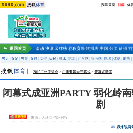
搜狐首页
-
新闻
-
体
返回首页
滚动
快讯
金牌榜
赛程赛果
转播表
中国
分项
诸强
前
男足
|
女足
|
男篮
|
女篮
|
女排
|
田径
|
游泳
|
跳水
|
乒乓球
|
羽毛球
|
网球
|
体操
|
射击
|
2010广州亚运会
>
广州亚运会开幕式
>
开幕式新闻
闭幕式成亚洲PARTY 弱化岭
剧
来源：
大洋网-信息时报
我来说两