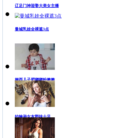
辽足门神迎娶大美女主播
曼城乳娃全裸遮3点
梅西儿子肥嘟嘟粉嫩嫩
约翰逊女友野味十足