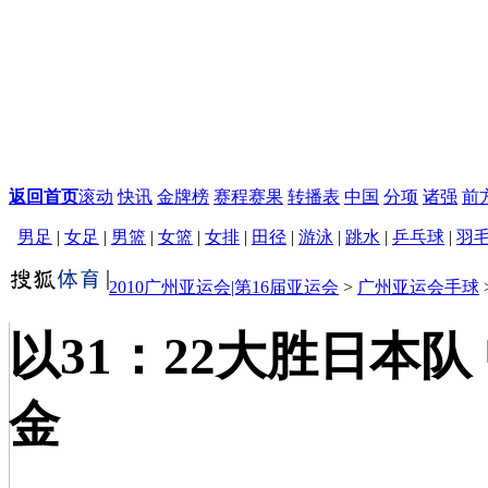
返回首页
滚动
快讯
金牌榜
赛程赛果
转播表
中国
分项
诸强
前
男足
|
女足
|
男篮
|
女篮
|
女排
|
田径
|
游泳
|
跳水
|
乒乓球
|
羽
2010广州亚运会|第16届亚运会
>
广州亚运会手球
以31：22大胜日本
金