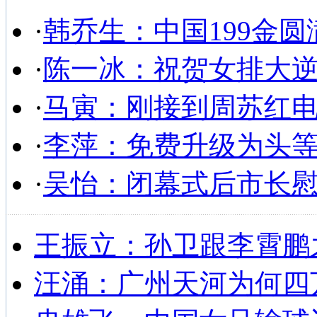
·
韩乔生：中国199金圆
·
陈一冰：祝贺女排大
·
马寅：刚接到周苏红
·
李萍：免费升级为头
·
吴怡：闭幕式后市长
王振立：孙卫跟李霄鹏
汪涌：广州天河为何四