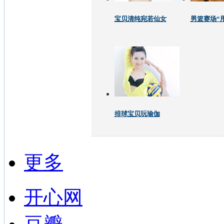
宝贝清纯宛若仙女
男篮赛场“
排球宝贝玩瑜伽
更多
开心网