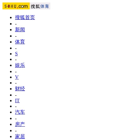
搜狐首页
-
新闻
-
体育
-
S
-
娱乐
-
V
-
财经
-
IT
-
汽车
-
房产
-
家居