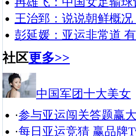
冉雄飞：中国女足输球
王治郅：说说朝鲜概况
彭延媛：亚运非常道 有
社区
更多>>
中国军团十大美女
·
参与亚运闯关答题赢
·
每日亚运竞猜 赢品牌