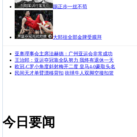
踢正步一丝不苟
大郅挂全部金牌受膜拜
亚奥理事会主席法赫德：广州亚运会非常成功
王治郅：亚运夺冠靠全队努力 我终有退休一天
欧冠-C罗小角度斜射梅开二度 皇马4-0豪取头名
民间天才单臂漂移背扣
街球牛人双脚空接扣篮
今日要闻