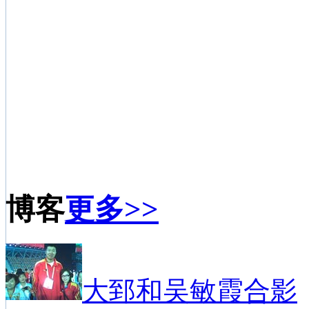
博客
更多>>
大郅和吴敏霞合影