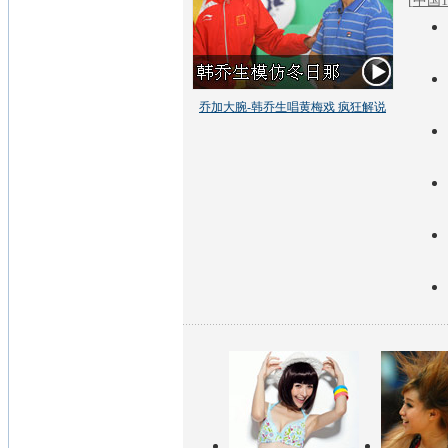
[
中国1
乔加大腕-韩乔生唱黄梅戏 疯狂解说