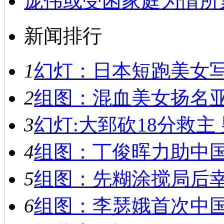
庞伟或受困家庭为情所
新闻排行
1
幻灯：日本短跑美女写真
2
组图：混血美女扬名亚运
3
幻灯:大郅砍18分救主 
4
组图：丁俊晖力助中国男
5
组图：先糊涂搅局后幸运
6
组图：李瑟娥首次中国之