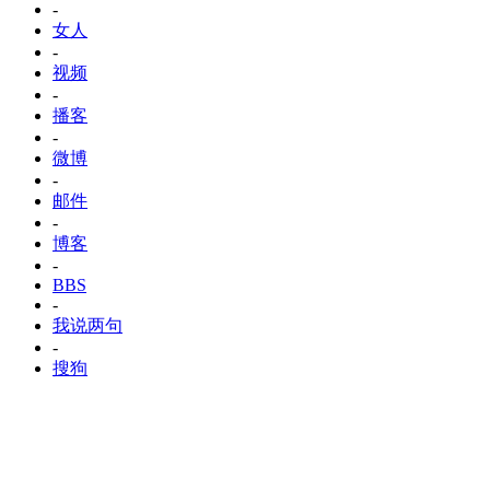
-
女人
-
视频
-
播客
-
微博
-
邮件
-
博客
-
BBS
-
我说两句
-
搜狗