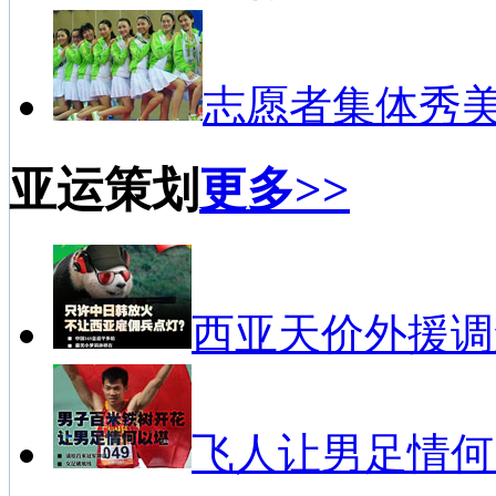
志愿者集体秀
亚运策划
更多>>
西亚天价外援调
飞人让男足情何