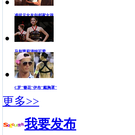
准状元女友似邻家女孩
马刺萝莉清纯可爱
C罗"簪花"伊布"戴胸罩"
更多>>
我要发布