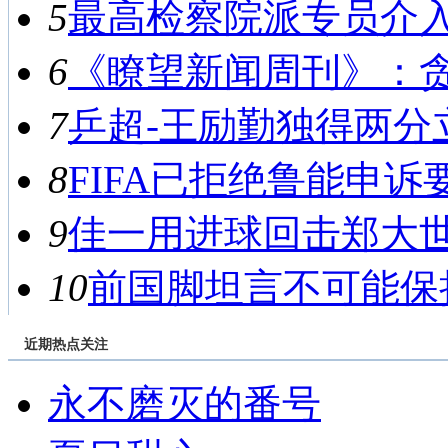
5
最高检察院派专员介入侦
6
《瞭望新闻周刊》：贪腐
7
乒超-王励勤独得两分立功
8
FIFA已拒绝鲁能申诉要
9
佳一用进球回击郑大世 
10
前国脚坦言不可能保持
近期热点关注
永不磨灭的番号