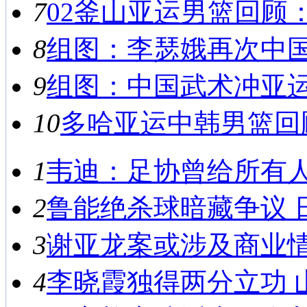
7
02釜山亚运男篮回顾：
8
组图：李瑟娥再次中国之
9
组图：中国武术冲亚运首
10
多哈亚运中韩男篮回顾
1
韦迪：足协曾给所有人救
2
鲁能绝杀球暗藏争议 日
3
谢亚龙案或涉及商业情报
4
李晓霞独得两分立功 山东