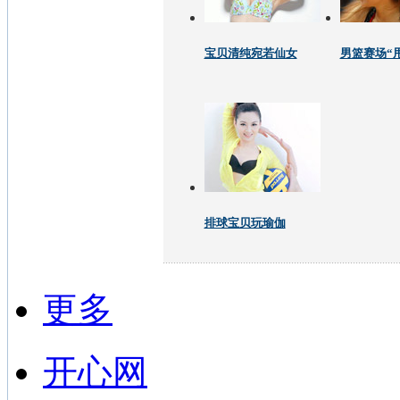
宝贝清纯宛若仙女
男篮赛场“
排球宝贝玩瑜伽
更多
开心网