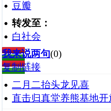
豆瓣
转发至：
白社会
我来说两句
(
0
)
复制链接
二月二抬头龙见喜
直击归真堂养熊基地开