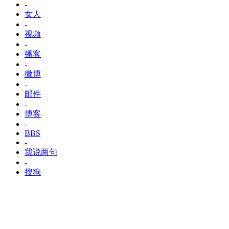
-
女人
-
视频
-
播客
-
微博
-
邮件
-
博客
-
BBS
-
我说两句
-
搜狗