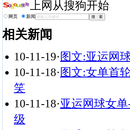
上网从搜狗开始
网页
新闻
相关新闻
10-11-19
·
图文:亚运网
10-11-18
·
图文:女单首
笑
10-11-18
·
亚运网球女单
级