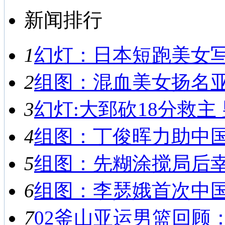
新闻排行
1
幻灯：日本短跑美女写真
2
组图：混血美女扬名亚运
3
幻灯:大郅砍18分救主 
4
组图：丁俊晖力助中国男
5
组图：先糊涂搅局后幸运
6
组图：李瑟娥首次中国之
7
02釜山亚运男篮回顾：