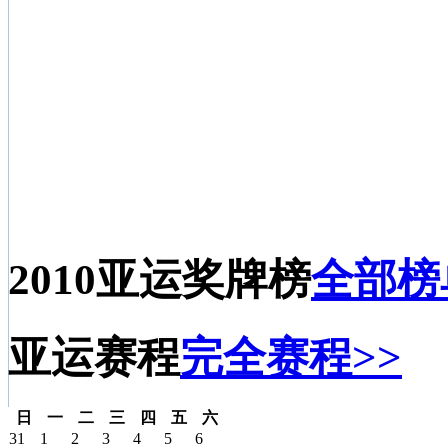
2010亚运奖牌榜
全部榜
亚运赛程
完全赛程>>
日
一
二
三
四
五
六
31
1
2
3
4
5
6