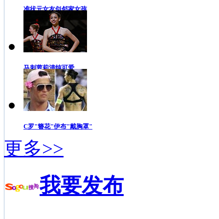
准状元女友似邻家女孩
马刺萝莉清纯可爱
C罗"簪花"伊布"戴胸罩"
更多>>
我要发布