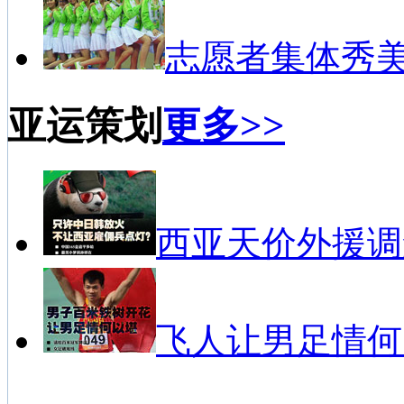
志愿者集体秀
亚运策划
更多>>
西亚天价外援调
飞人让男足情何