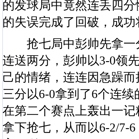
的发球局中竟然连丢四分
的失误完成了回破，成功
抢七局中彭帅先拿一分
连送两分，彭帅以3-0领
己的情绪，连连因急躁而
三分以6-0拿到了6个连
在第二个赛点上轰出一记精
拿下抢七，从而以6-2/7