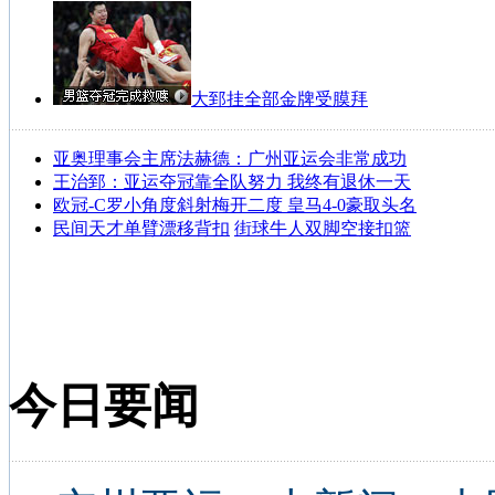
大郅挂全部金牌受膜拜
亚奥理事会主席法赫德：广州亚运会非常成功
王治郅：亚运夺冠靠全队努力 我终有退休一天
欧冠-C罗小角度斜射梅开二度 皇马4-0豪取头名
民间天才单臂漂移背扣
街球牛人双脚空接扣篮
今日要闻