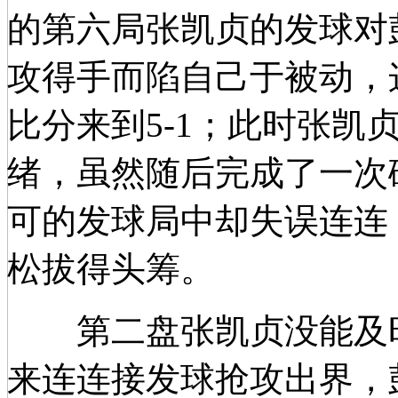
的第六局张凯贞的发球对
攻得手而陷自己于被动，
比分来到5-1；此时张凯
绪，虽然随后完成了一次
可的发球局中却失误连连，
松拔得头筹。
第二盘张凯贞没能及时
来连连接发球抢攻出界，彭