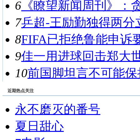
6
《瞭望新闻周刊》：贪腐
7
乒超-王励勤独得两分立功
8
FIFA已拒绝鲁能申诉要
9
佳一用进球回击郑大世 
10
前国脚坦言不可能保持
近期热点关注
永不磨灭的番号
夏日甜心