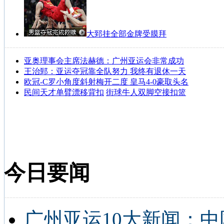
大郅挂全部金牌受膜拜
亚奥理事会主席法赫德：广州亚运会非常成功
王治郅：亚运夺冠靠全队努力 我终有退休一天
欧冠-C罗小角度斜射梅开二度 皇马4-0豪取头名
民间天才单臂漂移背扣
街球牛人双脚空接扣篮
今日要闻
广州亚运10大新闻：中