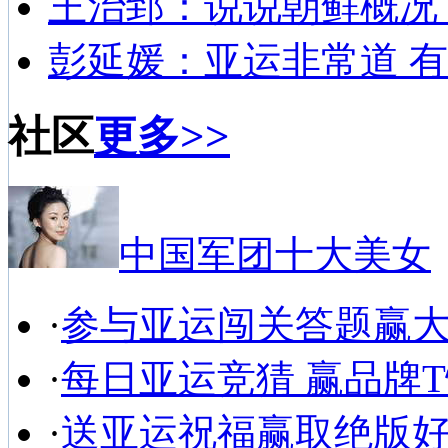
王治郅：说说朝鲜概况
彭延媛：亚运非常道 有
社区
更多>>
中国军团十大美女
·
参与亚运闯关答题赢
·
每日亚运竞猜 赢品牌
·
送亚运祝福赢取绝版