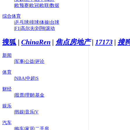
|
欧预赛
|
欧冠
|
欧联
|
数据
综合体育
|
乒乓球
|
排球
|
体操
|
台球
|
F1
|
高尔夫
|
刘翔
|
滚动
搜狐
|
ChinaRen
|
焦点房地产
|
17173
|
搜
新闻
|
军事
|
公益
|
评论
体育
|
NBA
|
中超
|
S
财经
|
股票
|
理财
|
基金
娱乐
|
韩娱
|
音乐
|
V
汽车
|
购车
|
家居
|
二手房