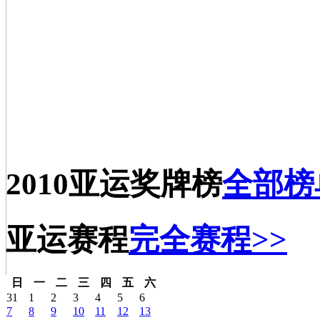
2010亚运奖牌榜
全部榜
亚运赛程
完全赛程>>
日
一
二
三
四
五
六
31
1
2
3
4
5
6
7
8
9
10
11
12
13