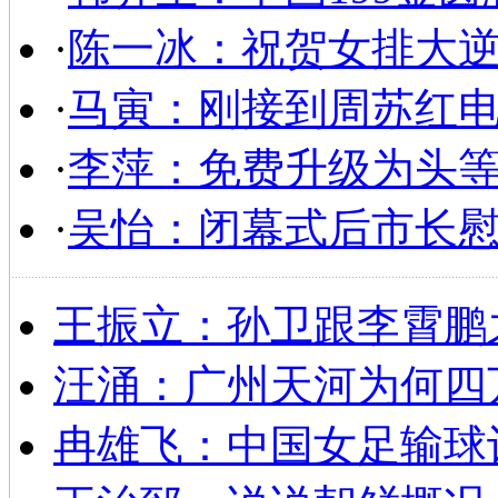
·
陈一冰：祝贺女排大
·
马寅：刚接到周苏红
·
李萍：免费升级为头
·
吴怡：闭幕式后市长
王振立：孙卫跟李霄鹏
汪涌：广州天河为何四
冉雄飞：中国女足输球