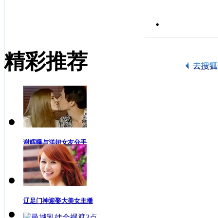
精彩推荐
谢晖曝与洋妞女友分手
辽足门神迎娶大美女主播