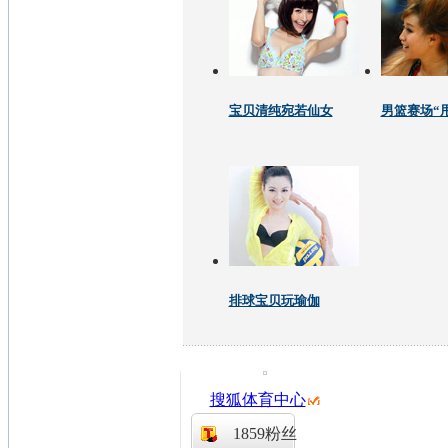
宝贝清纯宛若仙女
男篮赛场“
排球宝贝玩瑜伽
搜狐体育中心
1859粉丝