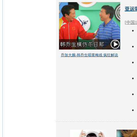
亚运
[
中国1
乔加大腕-韩乔生唱黄梅戏 疯狂解说