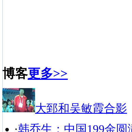
博客
更多>>
大郅和吴敏霞合影
·
韩乔生：中国199金圆