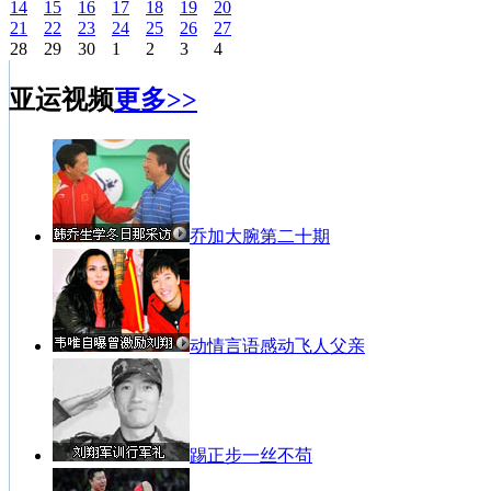
14
15
16
17
18
19
20
21
22
23
24
25
26
27
28
29
30
1
2
3
4
亚运视频
更多>>
乔加大腕第二十期
动情言语感动飞人父亲
踢正步一丝不苟