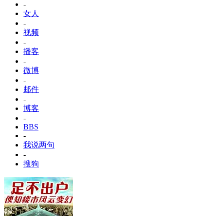
-
女人
-
视频
-
播客
-
微博
-
邮件
-
博客
-
BBS
-
我说两句
-
搜狗