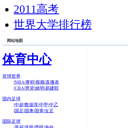
2011高考
世界大学排行榜
网站地图
体育中心
篮球世界
|
NBA
|
赛程
|
视频
|
直播表
|
CBA
|
男篮
|
姚明
|
易建联
国内足球
|
中超
|
数据库
|
中甲
|
中乙
|
国足
|
国奥
|
国青
|
女足
国际足球
|
英超
|
意甲
|
西甲
|
海外