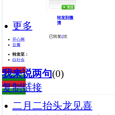
关注
转发到微
更多
博
已转发
0
次
开心网
豆瓣
转发至：
白社会
我来说两句
(
0
)
复制链接
二月二抬头龙见喜