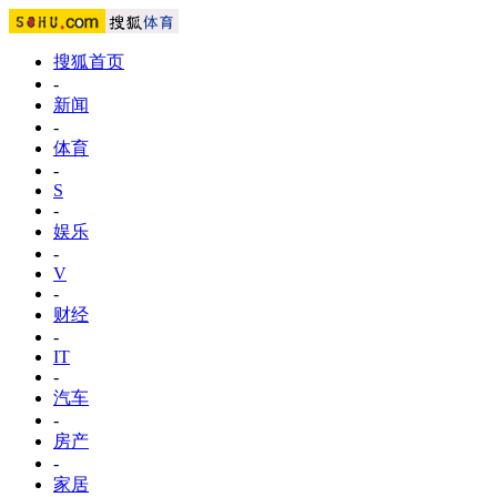
搜狐首页
-
新闻
-
体育
-
S
-
娱乐
-
V
-
财经
-
IT
-
汽车
-
房产
-
家居