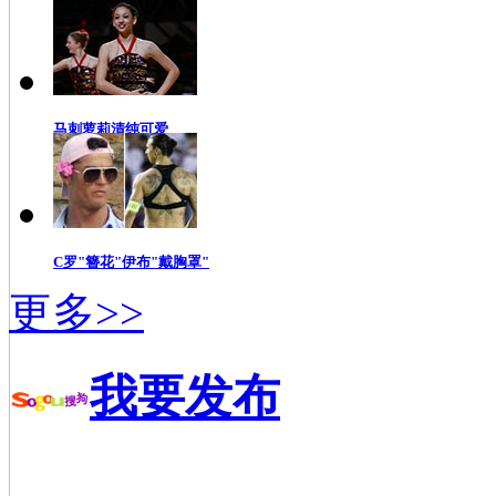
马刺萝莉清纯可爱
C罗"簪花"伊布"戴胸罩"
更多>>
我要发布