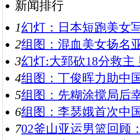
新闻排行
1
幻灯：日本短跑美女写真
2
组图：混血美女扬名亚运
3
幻灯:大郅砍18分救主 
4
组图：丁俊晖力助中国男
5
组图：先糊涂搅局后幸运
6
组图：李瑟娥首次中国之
7
02釜山亚运男篮回顾：