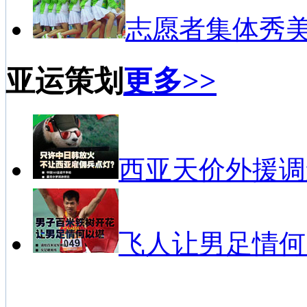
志愿者集体秀
亚运策划
更多>>
西亚天价外援调
飞人让男足情何