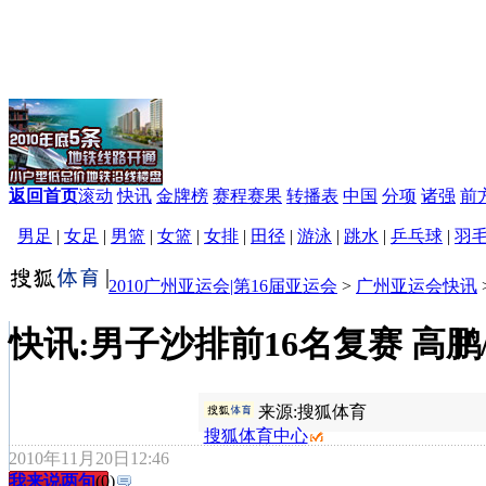
返回首页
滚动
快讯
金牌榜
赛程赛果
转播表
中国
分项
诸强
前
男足
|
女足
|
男篮
|
女篮
|
女排
|
田径
|
游泳
|
跳水
|
乒乓球
|
羽
2010广州亚运会|第16届亚运会
>
广州亚运会快讯
快讯:男子沙排前16名复赛 高
来源:
搜狐体育
搜狐体育中心
2010年11月20日12:46
我来说两句
(
0
)