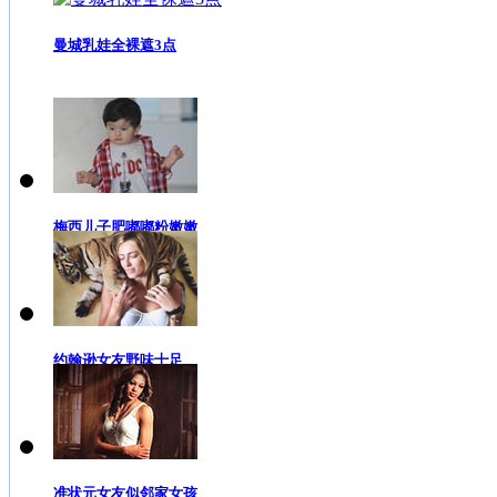
曼城乳娃全裸遮3点
梅西儿子肥嘟嘟粉嫩嫩
约翰逊女友野味十足
准状元女友似邻家女孩