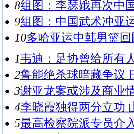
8
组图：李瑟娥再次中国之
9
组图：中国武术冲亚运首
10
多哈亚运中韩男篮回顾
1
韦迪：足协曾给所有人救
2
鲁能绝杀球暗藏争议 日
3
谢亚龙案或涉及商业情报
4
李晓霞独得两分立功 山东
5
最高检察院派专员介入侦