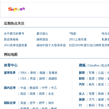
近期热点关注
永不磨灭的番号
夏日甜心
7电影
快乐
新还珠格格
姚明退役
2011上海车展
私募
2011高考试题答案
感动中国十大母亲评选
社区2010年度行业口碑榜
贵州
网站地图
体育中心
搜狐
|
ChinaRen
|
焦点
篮球世界
|
NBA
|
赛程
|
视频
|
直播表
新闻
|
军事
|
公益
|
|
CBA
|
男篮
|
姚明
|
易建联
财经
|
股票
|
理财
|
汽车
|
购车
|
家居
|
国内足球
|
中超
|
数据库
|
中甲
|
中乙
|
国足
|
国奥
|
国青
|
女足
女人
|
母婴
|
新娘
|
旅游
|
天气
|
健康
|
国际足球
|
英超
|
意甲
|
西甲
|
海外
IT
|
数码
|
手机
|
|
欧预赛
|
欧冠
|
欧联
|
数据