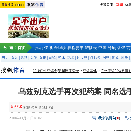
搜狐首页
-
新闻
-
体
返回首页
滚动
快讯
金牌榜
赛程赛果
转播表
中国
分项
诸强
前
男足
|
女足
|
男篮
|
女篮
|
女排
|
田径
|
游泳
|
跳水
|
乒乓球
|
羽毛球
|
网球
|
体操
|
射击
|
2010广州亚运会|第16届亚运会
>
亚运其他
>
广州亚运兴奋剂事
乌兹别克选手再次犯药案 同名选
来源:
汉网-长江日报
2010年11月25日18:02
我来说两句
(
0
)