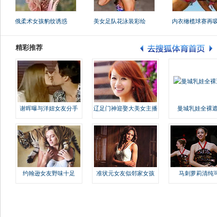
俄柔术女孩豹纹诱惑
美女足队花泳装彩绘
内衣橄榄球赛再
精彩推荐
谢晖曝与洋妞女友分手
辽足门神迎娶大美女主播
曼城乳娃全裸遮
约翰逊女友野味十足
准状元女友似邻家女孩
马刺萝莉清纯