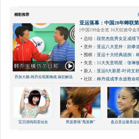
精彩推荐
亚运落幕：中国28年蝉联第1
[
中国199金全览 16天狂掀夺金
总结：
段世杰批男女足成绩下
意外：
亚运八大意外：跆拳道
围棋：
亚运十大经典战例：林
失意：
11大失意明星：张琳
新人：
亚运8大新星-叶诗文
乔加大腕-韩乔生唱黄梅戏 疯狂解说
社区：
林丹或成李永波救命
宝贝清纯宛若仙女
男篮赛场“甩发舞”
盘点亚运最美运