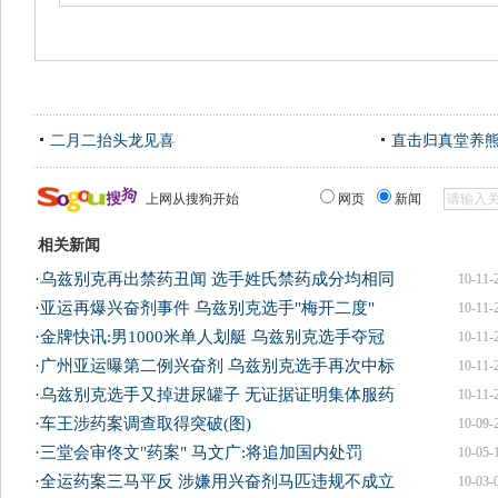
二月二抬头龙见喜
直击归真堂养
上网从搜狗开始
网页
新闻
相关新闻
·
乌兹别克再出禁药丑闻 选手姓氏禁药成分均相同
10-11-
·
亚运再爆兴奋剂事件 乌兹别克选手"梅开二度"
10-11-
·
金牌快讯:男1000米单人划艇 乌兹别克选手夺冠
10-11-
·
广州亚运曝第二例兴奋剂 乌兹别克选手再次中标
10-11-
·
乌兹别克选手又掉进尿罐子 无证据证明集体服药
10-11-
·
车王涉药案调查取得突破(图)
10-09-
·
三堂会审佟文"药案" 马文广:将追加国内处罚
10-05-
·
全运药案三马平反 涉嫌用兴奋剂马匹违规不成立
10-03-