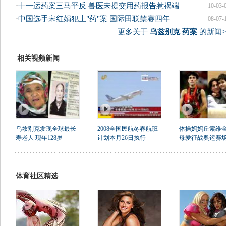
·
十一运药案三马平反 兽医未提交用药报告惹祸端
10-03-
·
中国选手宋红娟犯上"药"案 国际田联禁赛四年
08-07-
更多关于
乌兹别克 药案
的新闻>
相关视频新闻
乌兹别克发现全球最长
2008全国民航冬春航班
体操妈妈丘索维金
寿老人 现年128岁
计划本月26日执行
母爱征战奥运赛
体育社区精选