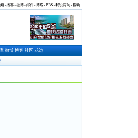
视频
-
播客
-
微博
-
邮件
-
博客
-
BBS
-
我说两句
-
搜狗
库
微博
博客
社区
花边
夫