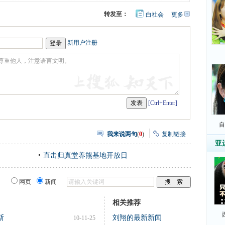
转发至：
白社会
更多
开
心
豆
网
瓣
新用户注册
[Ctrl+Enter]
自
我来说两句
(
0
)
复制链接
亚
直击归真堂养熊基地开放日
网页
新闻
相关推荐
斯
刘翔的最新新闻
10-11-25