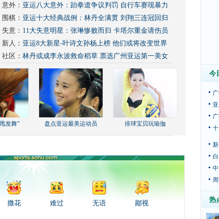
意外：
亚运八大意外：跆拳道争议判罚 自行车赛现暴力
围棋：
亚运十大经典战例：林丹全满贯 刘翔三连冠回归
失意：
11大失意明星：张琳惨败而归 卡塔尔重金请伤员
新人：
亚运8大新星-叶诗文孙杨上榜 他们或将改变世界
社区：
林丹或成李永波救命稻草
票选广州亚运第一美女
今
广
亚
广
甩发舞”
盘点亚运最美运动员
排球宝贝玩瑜伽
十
新
白
中
周
热
撒花
难过
无语
鄙视