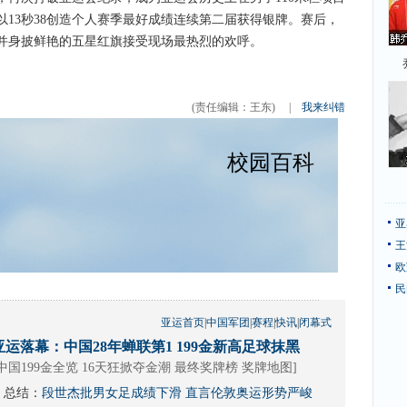
13秒38创造个人赛季最好成绩连续第二届获得银牌。赛后，
并身披鲜艳的五星红旗接受现场最热烈的欢呼。
(责任编辑：王东)
|
我来纠错
亚
王
欧
民
亚运首页
|
中国军团
|
赛程
|
快讯
|
闭幕式
亚运落幕：中国28年蝉联第1 199金新高足球抹黑
中国199金全览 16天狂掀夺金潮
最终奖牌榜
奖牌地图
]
总结：
段世杰批男女足成绩下滑 直言伦敦奥运形势严峻