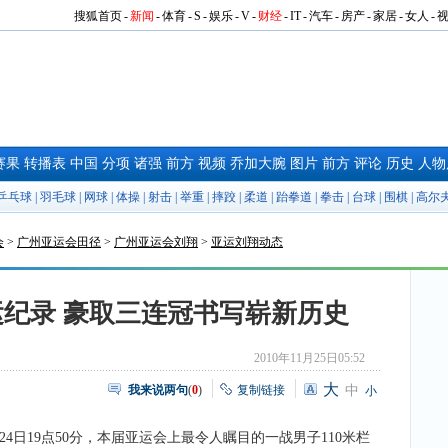
搜狐首页
-
新闻
-
体育
-
S
-
娱乐
-
V
-
财经
-
IT
-
汽车
-
房产
-
家居
-
女人
-
赛果
转播表
中国
分项
诸强
前方
视频
乔加大腕
图片
前方
评论
历史
人物
乒乓球
|
羽毛球
|
网球
|
体操
|
射击
|
举重
|
摔跤
|
柔道
|
跆拳道
|
拳击
|
台球
|
围棋
|
高尔
会
>
广州亚运会田径
>
广州亚运会刘翔
>
亚运刘翔动态
亚运纪录 豪取三连冠书写崭新历史
2010年11月25日05:52
大
我来说两句
(
0
)
复制链接
中
小
24日19点50分，本届亚运会上最令人瞩目的一战男子110米栏