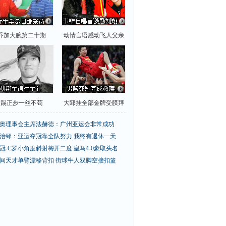
乔加大腕第二十期
动情言语感动飞人父亲
踢正步一丝不苟
大郅挂全部金牌受膜拜
奥理事会主席法赫德：广州亚运会非常成功
治郅：亚运夺冠靠全队努力 我终有退休一天
冠-C罗小角度斜射梅开二度 皇马4-0豪取头名
间天才单臂漂移背扣
街球牛人双脚空接扣篮