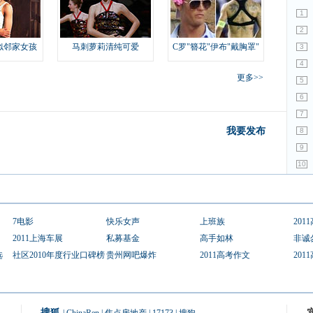
1
2
似邻家女孩
马刺萝莉清纯可爱
C罗"簪花"伊布"戴胸罩"
3
4
更多>>
5
6
7
我要发布
8
9
10
7电影
快乐女声
上班族
201
2011上海车展
私募基金
高手如林
非诚
选
社区2010年度行业口碑榜
贵州网吧爆炸
2011高考作文
201
搜狐