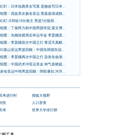
幻灯：日本短跑美女写真 是她改写日本...
组图：混血美女扬名亚运 黑嘉嘉渐成熟...
幻灯:大郅砍18分救主 男篮5分险胜...
组图：丁俊晖力助中国男团夺冠 梁文博...
组图：先糊涂搅局后幸运夺金 李瑟娥亚...
组图：李瑟娥首次中国之行 青涩天真酷...
02釜山亚运男篮回顾：中国负韩国失冠...
组图：李瑟娥再次中国之行 染发化妆渐...
组图：中国武术冲亚运首金 帅气袁晓超...
多哈亚运中韩男篮回顾：阿联暴扣 河升...
1高考进行时
搜狐大视野
勿扰
人口普查
1高考
世界大学排行榜
实用工具