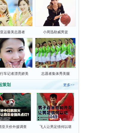
亚运最美志愿者
小周迅助威男篮
行车记者漂亮娇美
志愿者集体秀美腿
运策划
更多>>
西亚天价外援调查
飞人让男足情何以堪