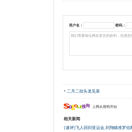
用户名：
密码：
二月二抬头龙见喜
上网从搜狗开始
相关新闻
·
[速评]飞人回归亚运会,刘翔瞄准罗伯