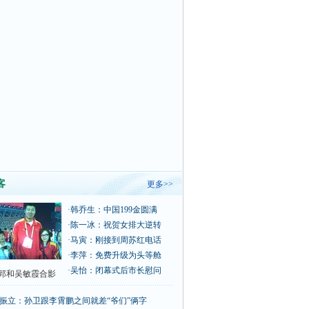
客
更多>>
·
韩乔生：中国199金圆满
·
陈一冰：祝贺女排大逆转
·
马寅：刚接到周苏红电话
·
李萍：免费升级为头等舱
·
吴怡：闭幕式后市长慰问
郅和吴敏霞合影
振立：孙卫跟李霄鹏之间就差“爷们”俩字