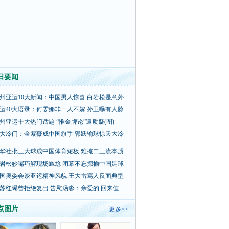
日要闻
州亚运10大新闻：中国男人惊喜 白岩松是意外
运40大语录：何雯娜非一人不嫁 孙卫曝有人脉
州亚运十大热门话题 “惟金牌论”遭质疑(图)
大冷门：金紫薇成中国旗手 郭跃输球惊天大冷
华社批三大球成中国体育短板 难掩二三流本质
岩松妙嘴巧解现场尴尬 闭幕不忘揶揄中国足球
国奥委会谈亚运精神风貌 王大雷骂人反面典型
苏红曝曾拒绝复出 告慰汤淼：亲爱的 回来值
点图片
更多>>