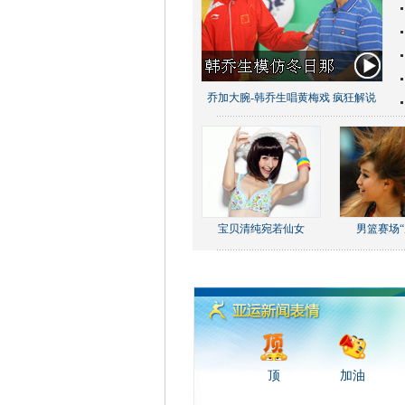
乔加大腕-韩乔生唱黄梅戏 疯狂解说
宝贝清纯宛若仙女
男篮赛场“
顶
加油