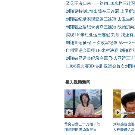
·
又见王者归来——刘翔110米栏三连
·
刘翔穿特制T恤出场夺三连冠 上厕所
·
刘翔破纪录实现亚运三连冠 去卫生间
·
刘翔破亚运纪录勇夺三连冠 战袍扔向
·
实现110米栏亚运三连冠 刘翔:我还
·
刘翔亚运征程:三次改写纪录 第一位
·
广州亚运会田径110米栏决赛 刘翔赛
·
刘翔破亚运会纪录夺冠 飞人亚运三连
·
110米栏决赛3D拍摄 亚运会首次刘
相关视频新闻
黄奕自费三十万拍下刘
刘翔感冒也要
翔跑鞋助阵汤淼早日..
人称能进入决赛