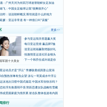
涌：广州天河为何四万球迷替朝鲜女足加油
雄飞：中国女足输球让我“很爽很开心”
治郅：说说朝鲜概况 斯坦就是什么的地方
延媛：亚运非常道 有一种借口叫“误服”
区
更多>>
·
参与亚运闯关答题赢大奖
·
每日亚运竞猜 赢品牌T恤
·
送亚运祝福赢取绝版好礼
·
拍激情亚运送社区金镜头
·
下一个韩乔生或许就是你
国军团十大美女
星运动员才是“浮云” 李娜跋扈或因姜山宠溺
00自预热张琳有负众望 泳坛一哥莫成水中浮云
运泳池次日喷中国式烟花 中国水军你快乐吗？
态轻浮失衡遇弱不强 郭跃恐遭女队战略性雪藏
伟或受困家庭为情所累 射击队整体低迷有内因
闻排行