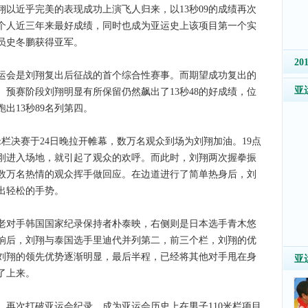
以近乎完美的表现成功上演飞人归来，以13秒09的成绩再次
个人近三年来最好成绩，同时也成为亚运史上该项目第一个实
员史冬鹏获得亚军。
2
会是刘翔复出后征战的首个综合性赛事。而期望成功复出的
亚
预赛阶段刘翔明显有所保留仍然飙出了13秒48的好成绩，位
出13秒89名列第四。
栏决赛于24日晚拉开帷幕，数万名观众到场为刘翔加油。19点
刚刚进入场地，就引起了观众的欢呼。而此时，刘翔两次握拳振
数万名热情的观众挥手做回应。在边道进行了简单热身后，刘
出轻松的手势。
对手韩国国家纪录保持者朴泰映，右侧则是日本选手青木悠
响后，刘翔与泰国选手里迪代并列第二，前三个栏，刘翔的优
刘翔的领先优势逐渐明显，最后半程，已经将其他对手甩在身
亚
了上来。
，再次打破亚运会纪录，成为亚运会历史上在男子110米栏项目