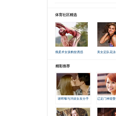
体育社区精选
俄柔术女孩豹纹诱惑
美女足队花泳
精彩推荐
谢晖曝与洋妞女友分手
辽足门神迎娶