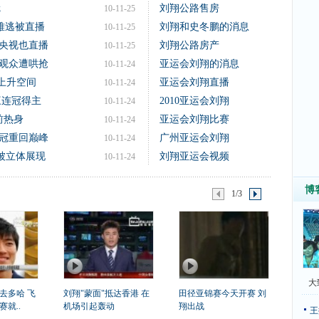
冠
刘翔公路售房
10-11-25
难逃被直播
刘翔和史冬鹏的消息
10-11-25
央视也直播
刘翔公路房产
10-11-25
观众遭哄抢
亚运会刘翔的消息
10-11-24
有上升空间
亚运会刘翔直播
10-11-24
三连冠得主
2010亚运会刘翔
10-11-24
前热身
亚运会刘翔比赛
10-11-24
冠重回巅峰
广州亚运会刘翔
10-11-24
翔被立体展现
刘翔亚运会视频
10-11-24
博
1/3
大
去多哈 飞
刘翔"蒙面"抵达香港 在
田径亚锦赛今天开赛 刘
就..
机场引起轰动
翔出战
王