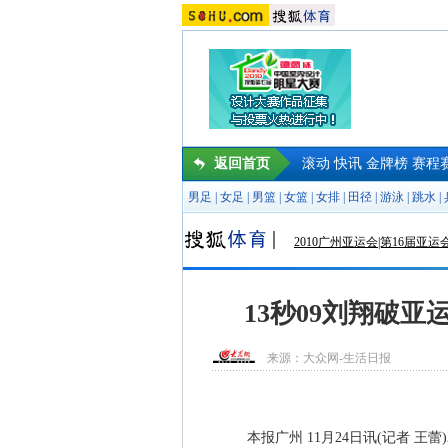
返回首页
滚动
快讯
金牌榜
赛程
男足
|
女足
|
男篮
|
女篮
|
女排
|
田径
|
游泳
|
跳水
|
2010广州亚运会|第16届亚运
13秒09刘翔破
来源：
大众网-生活日报
本报广州 11月24日讯(记者 王蕾)