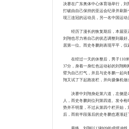
决赛在广东奥体中心体育场举行，刘翔
打破由自己保持的亚运会纪录并刷新
现三连冠的运动员，另一名中国运动
经历了漫长的恢复期后，本届亚运
刘翔也尽力将自己的状态调整到最好。
居第一位。而史冬鹏则表现平平，仅跑
在经过一天的休整后，男子110米
37分，身着一身红色运动衫的刘翔
臂为自己打气，并且与史冬鹏一起向
翔又试了下起跑攻栏，并向摄像机做
决赛中刘翔身处第六道，左侧是老
人，而史冬鹏则位列第四道。发令枪
势并不明显，不过从第四个栏开始，
后，而前半段落后的史冬鹏也逐渐赶
最终，刘翔以13秒09的成绩冲线