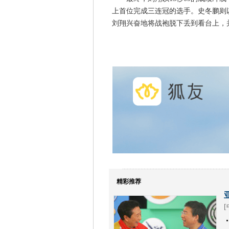
上首位完成三连冠的选手。史冬鹏则以
刘翔兴奋地将战袍脱下丢到看台上，
精彩推荐
[