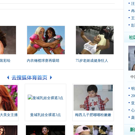
汪
冉
王
彭
社
装彩绘
内衣橄榄球赛再吸睛
75岁老妪成健身狂人
中
明
2
亚
心
大美女主播
曼城乳娃全裸遮3点
梅西儿子肥嘟嘟粉嫩嫩
庞
新