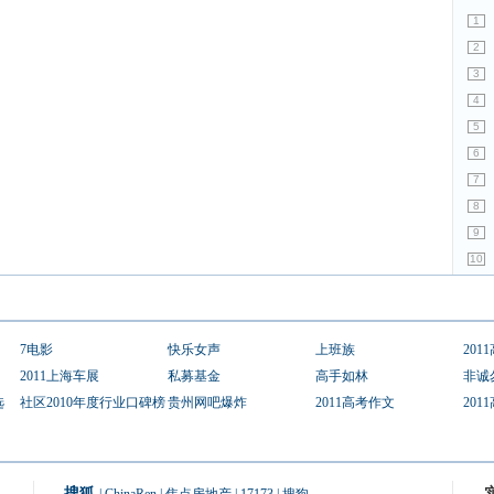
1
2
3
4
5
6
7
8
9
10
7电影
快乐女声
上班族
201
2011上海车展
私募基金
高手如林
非诚
选
社区2010年度行业口碑榜
贵州网吧爆炸
2011高考作文
201
搜狐