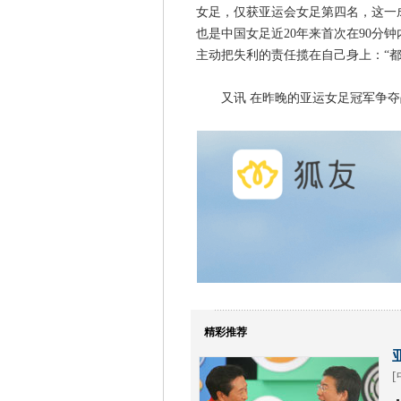
女足，仅获亚运会女足第四名，这一
也是中国女足近20年来首次在90分
主动把失利的责任揽在自己身上：“都
又讯 在昨晚的亚运女足冠军争夺
精彩推荐
[