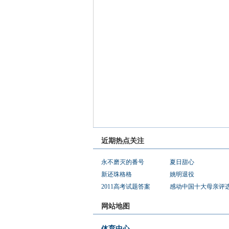
近期热点关注
永不磨灭的番号
夏日甜心
新还珠格格
姚明退役
2011高考试题答案
感动中国十大母亲评
网站地图
体育中心