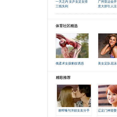
一天之内 女乒女足女排
广州亚运会开
三线失利
意大胆引人注
体育社区精选
俄柔术女孩豹纹诱惑
美女足队花泳
精彩推荐
谢晖曝与洋妞女友分手
辽足门神迎娶