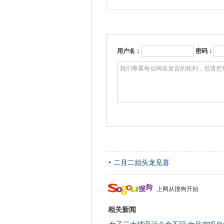
用户名：
密码：
二月二抬头龙见喜
上网从搜狗开始
相关新闻