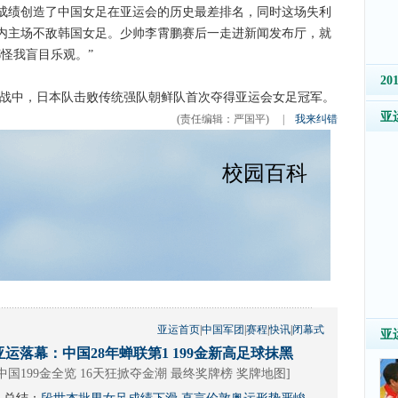
成绩创造了中国女足在亚运会的历史最差排名，同时这场失利
钟内主场不敌韩国女足。少帅李霄鹏赛后一走进新闻发布厅，就
怪我盲目乐观。”
2
战中，日本队击败传统强队朝鲜队首次夺得亚运会女足冠军。
亚
(责任编辑：严国平)
|
我来纠错
亚运首页
|
中国军团
|
赛程
|
快讯
|
闭幕式
亚
亚运落幕：中国28年蝉联第1 199金新高足球抹黑
中国199金全览 16天狂掀夺金潮
最终奖牌榜
奖牌地图
]