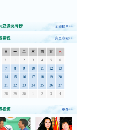
010亚运奖牌榜
全部榜单>>
运赛程
完全赛程>>
日
一
二
三
四
五
六
31
1
2
3
4
5
6
7
8
9
10
11
12
13
14
15
16
17
18
19
20
21
22
23
24
25
26
27
28
29
30
1
2
3
4
运视频
更多>>