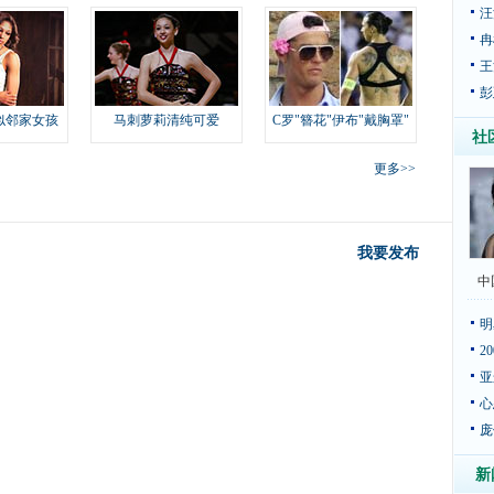
汪
冉
王
彭
似邻家女孩
马刺萝莉清纯可爱
C罗"簪花"伊布"戴胸罩"
社
更多>>
我要发布
中
明
2
亚
心
庞
新