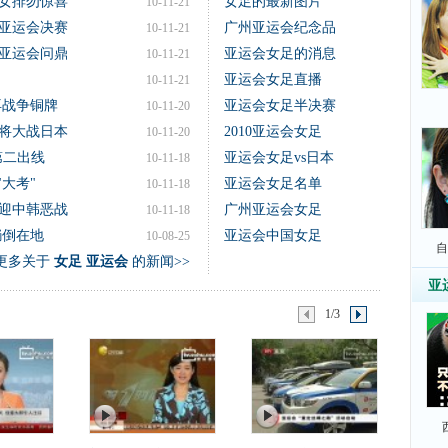
女排勿惊喜
女足的最新图片
10-11-21
亚运会决赛
广州亚运会纪念品
10-11-21
亚运会问鼎
亚运会女足的消息
10-11-21
亚运会女足直播
10-11-21
再战争铜牌
亚运会女足半决赛
10-11-20
将大战日本
2010亚运会女足
10-11-20
第二出线
亚运会女足vs日本
10-11-18
"大考"
亚运会女足名单
10-11-18
迎中韩恶战
广州亚运会女足
10-11-18
躺倒在地
亚运会中国女足
10-08-25
自
更多关于
女足 亚运会
的新闻>>
亚
1/3