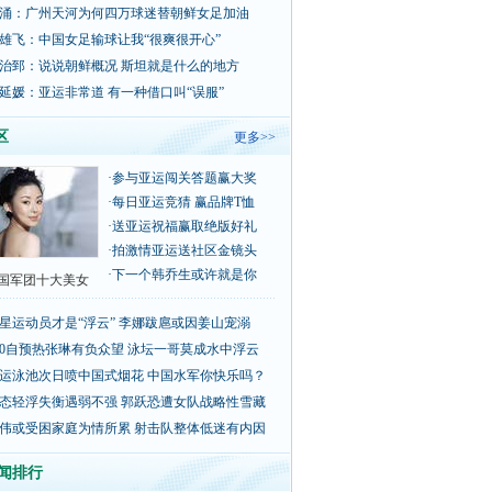
涌：广州天河为何四万球迷替朝鲜女足加油
雄飞：中国女足输球让我“很爽很开心”
治郅：说说朝鲜概况 斯坦就是什么的地方
延媛：亚运非常道 有一种借口叫“误服”
区
更多>>
·
参与亚运闯关答题赢大奖
·
每日亚运竞猜 赢品牌T恤
·
送亚运祝福赢取绝版好礼
·
拍激情亚运送社区金镜头
·
下一个韩乔生或许就是你
国军团十大美女
星运动员才是“浮云” 李娜跋扈或因姜山宠溺
00自预热张琳有负众望 泳坛一哥莫成水中浮云
运泳池次日喷中国式烟花 中国水军你快乐吗？
态轻浮失衡遇弱不强 郭跃恐遭女队战略性雪藏
伟或受困家庭为情所累 射击队整体低迷有内因
闻排行