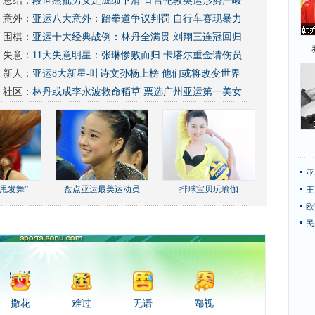
总结：
段世杰批男女足成绩下滑 直言伦敦奥运形势严峻
意外：
亚运八大意外：跆拳道争议判罚 自行车赛现暴力
围棋：
亚运十大经典战例：林丹全满贯 刘翔三连冠回归
失意：
11大失意明星：张琳惨败而归 卡塔尔重金请伤员
新人：
亚运8大新星-叶诗文孙杨上榜 他们或将改变世界
社区：
林丹或成李永波救命稻草
票选广州亚运第一美女
亚
甩发舞”
盘点亚运最美运动员
排球宝贝玩瑜伽
王
欧
民
撒花
难过
无语
鄙视