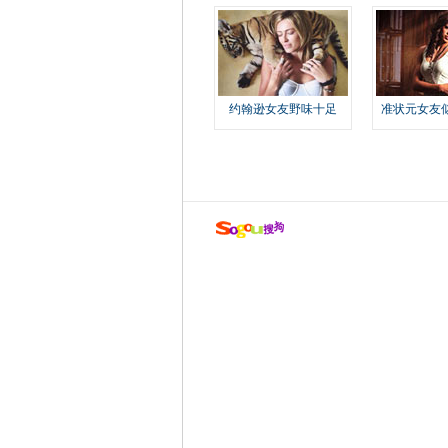
约翰逊女友野味十足
准状元女友