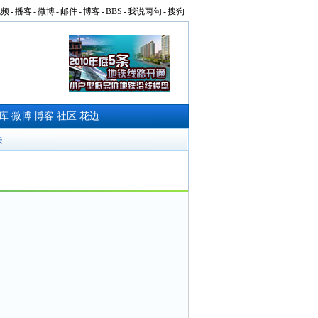
视频
-
播客
-
微博
-
邮件
-
博客
-
BBS
-
我说两句
-
搜狗
库
微博
博客
社区
花边
夫